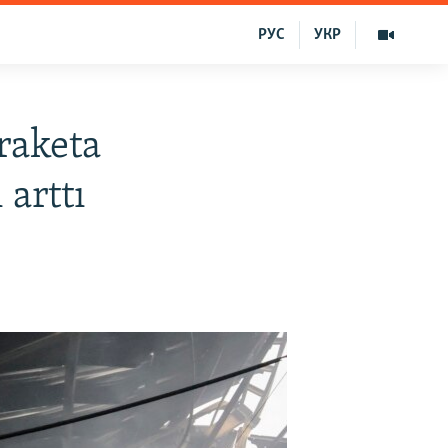
РУС
УКР
raketa
 arttı