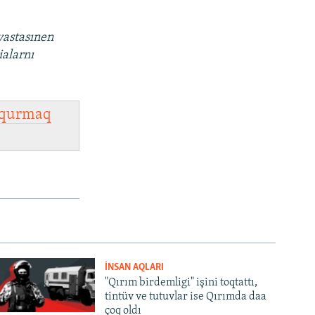
vastasınen
ialarnı
qurmaq
İNSAN AQLARI
"Qırım birdemligi" işini toqtattı,
tintüv ve tutuvlar ise Qırımda daa
çoq oldı