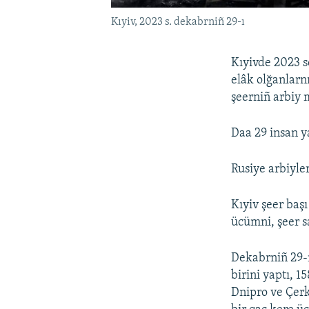
Kıyiv, 2023 s. dekabrniñ 29-ı
Kıyivde 2023 s
elâk olğanlarnı
şeerniñ arbiy 
Daa 29 insan y
Rusiye arbiyle
Kıyiv şeer baş
ücümni, şeer s
Dekabrniñ 29-
birini yaptı, 1
Dnipro ve Çerk