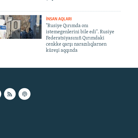
İNSAN AQLARI
"Rusiye Qırımda onı
istemegenlerini bile edi". Rusiye
Federatsiyasınıñ Qırımdaki
cenkke qarşı narazılıqlarnen
küreşi aqqında