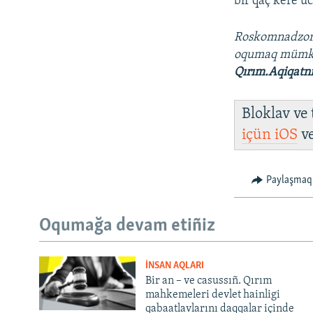
bir qaç kere üc
Roskomnadzo
oqumaq müm
Qırım.Aqiqatn
Bloklav ve
içün
iOS
v
Paylaşmaq
Oqumağa devam etiñiz
İNSAN AQLARI
Bir an – ve casussıñ. Qırım
mahkemeleri devlet hainligi
qabaatlavlarını daqqalar içinde