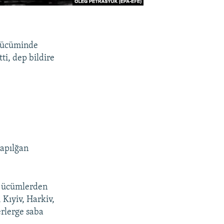
a ücüminde
ti, dep bildire
yapılğan
k ücümlerden
 Kıyiv, Harkiv,
erlerge saba