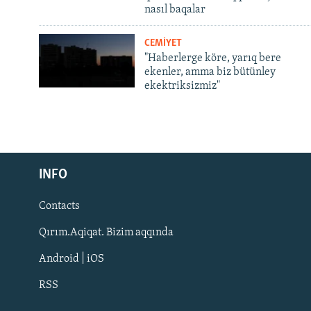
nasıl baqalar
CEMİYET
"Haberlerge köre, yarıq bere
ekenler, amma biz bütünley
ekektriksizmiz"
Русский
INFO
Українською
Contacts
QOŞULIÑIZ!
Qırım.Aqiqat. Bizim aqqında
Android | iOS
RSS
RFE/RS bütün saytları