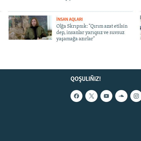
İNSAN AQLARI
Olğa Skrıpnık: "Qırım azat etilsin
dep, insanlar yarıqsız ve suvsuz
yaşamağa azırlar"
QOŞULIÑIZ!