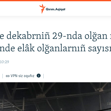
e dekabrniñ 29-nda olğan 
de elâk olğanlarnıñ sayısı
 10:29
VPN-siz oquñız