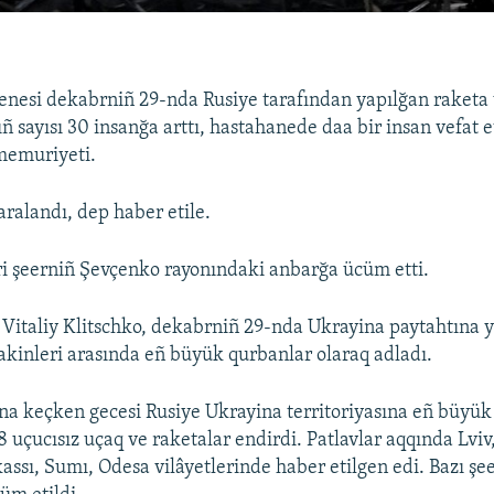
enesi dekabrniñ 29-nda Rusiye tarafından yapılğan raket
ñ sayısı 30 insanğa arttı, hastahanede daa bir insan vefat et
memuriyeti.
aralandı, dep haber etile.
ri şeerniñ Şevçenko rayonındaki anbarğa ücüm etti.
ı Vitaliy Klitschko, dekabrniñ 29-nda Ukrayina paytahtına 
akinleri arasında eñ büyük qurbanlar olaraq adladı.
na keçken gecesi Rusiye Ukrayina territoriyasına eñ büyü
58 uçucısız uçaq ve raketalar endirdi. Patlavlar aqqında Lviv,
assı, Sumı, Odesa vilâyetlerinde haber etilgen edi. Bazı şe