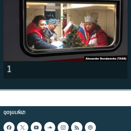
Русский
Українською
QOŞULIÑIZ!
RFE/RS bütün saytları
1
QOŞULIÑIZ!