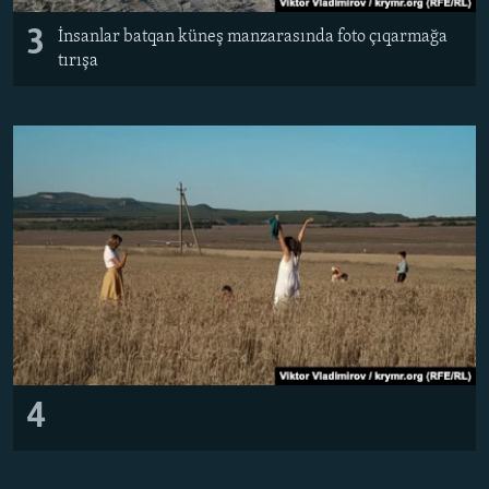
3
İnsanlar batqan küneş manzarasında foto çıqarmağa
tırışa
4