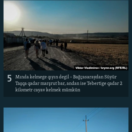
5
Mında kelmege qıyın degil – Bağçasaraydan Süyür
Taşqa qadar marşrut bar, andan ise Tebertige qadar 2
kilometr cayav kelmek mümkün