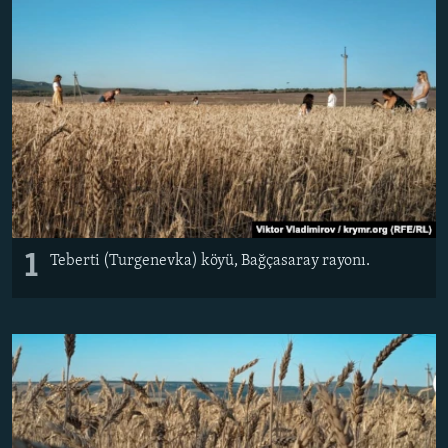
Русский
Українською
QOŞULIÑIZ!
RFE/RS bütün saytları
1
Teberti (Turgenevka) köyü, Bağçasaray rayonı.