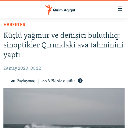
Link
açıqlığı
Esas
HABERLER
mündericege
HABERLER
Küçlü yağmur ve deñişici bulutlılıq:
qaytmaq
SİYASET
Baş
sinoptikler Qırımdaki ava tahminini
İQTİSADİYAT
navigatsiyağa
yaptı
qaytmaq
CEMİYET
Qıdıruvğa
29 may 2020, 08:12
MEDENİYET
qaytmaq
Paylaşmaq
VPN-siz oquñız
İNSAN AQLARI
VİDEO
SÜRET
BLOGLAR
FİKİR