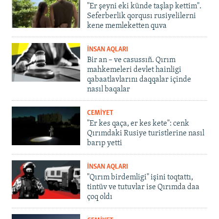
"Er şeyni eki künde taşlap kettim".
Seferberlik qorqusı rusiyelilerni
kene memleketten quva
İNSAN AQLARI
Bir an – ve casussıñ. Qırım
mahkemeleri devlet hainligi
qabaatlavlarını daqqalar içinde
nasıl baqalar
CEMİYET
"Er kes qaça, er kes kete": cenk
Qırımdaki Rusiye turistlerine nasıl
barıp yetti
İNSAN AQLARI
"Qırım birdemligi" işini toqtattı,
tintüv ve tutuvlar ise Qırımda daa
çoq oldı