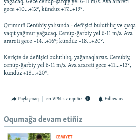
yağacaq. Gece cenüp-şarqiy yel 6-11 m/s. Ava arareti
gece +10…+12º, kündüz +17…+19°.
Qırımnıñ Cenübiy yalısında - deñişici bulutlılıq ve qısqa
vaqıt yağmur yağacaq. Cenüp-ğarbiy yel 6-11 m/s. Ava
arareti gece +14…+16°; kündüz +18...+20°.
Keriçte de deñişici bulutlılıq, yağanaqlarsız. Cenübiy,
cenüp-ğarbiy yel 6-11 m/s. Ava arareti gece +11…+13°,
kündüz +18…+20°.
Paylaşmaq
VPN-siz oquñız
Follow us
Oqumağa devam etiñiz
CEMİYET