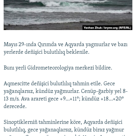
Русский
Українською
QOŞULIÑIZ!
Mayıs 29-ında Qırımda ve Aqyarda yagmurlar ve bazı
yerlerde deñişici bulutlılıq beklenile.
RFE/RS bütün saytları
Bunı yerli Gidrometeorologiya merkezi bildire.
Aqmescitte deñişici bulutlılıq tahmin etile. Gece
yağanqlarsız, kündüz yağmurlar. Cenüp-ğarbiy yel 8-
13 m/s. Ava arareti gece +9…+11°; kündüz +18…+20°
derecede.
Sinoptiklerniñ tahminlerine köre, Aqyarda deñişici
bulutlılıq, gece yağanaqlarsız, kündüz biraz yağmur