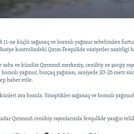
ñ 11-ne küçlü sağanaq ve boranlı yağmur sebebinden furtun
 Rusiye kontrolindeki Qırım Fevqulâde vaziyetler nazirligi h
e saba ve kündüz Qırımnıñ merkeziy, cenübiy ve şarqiy ray
 boranlı yağmur, burçaq yağması, saniyede 20-25 metr süra
ep haber etile.
künleri ava bozula. Sinoptikler sağanaq ve boranlı yağmur
qadar Qırımnıñ cenübiy rayonlarında fevqulâde yanğın telük