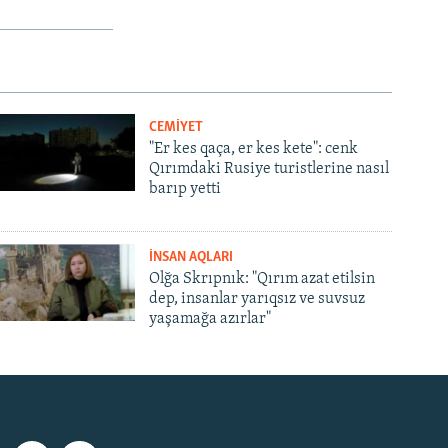
CEMİYET
"Er kes qaça, er kes kete": cenk
Qırımdaki Rusiye turistlerine nasıl
barıp yetti
İNSAN AQLARI
Olğa Skrıpnık: "Qırım azat etilsin
dep, insanlar yarıqsız ve suvsuz
yaşamağa azırlar"