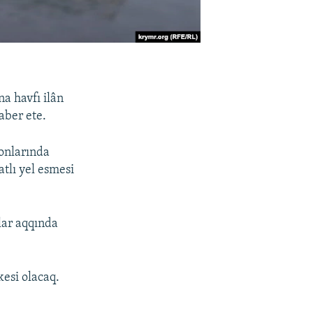
a havfı ilân
aber ete.
onlarında
tlı yel esmesi
lar aqqında
esi olacaq.