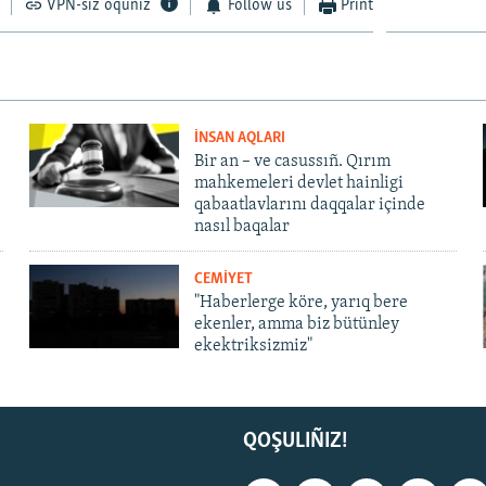
VPN-siz oquñız
Follow us
Print
İNSAN AQLARI
Bir an – ve casussıñ. Qırım
mahkemeleri devlet hainligi
qabaatlavlarını daqqalar içinde
nasıl baqalar
CEMİYET
"Haberlerge köre, yarıq bere
ekenler, amma biz bütünley
ekektriksizmiz"
QOŞULIÑIZ!