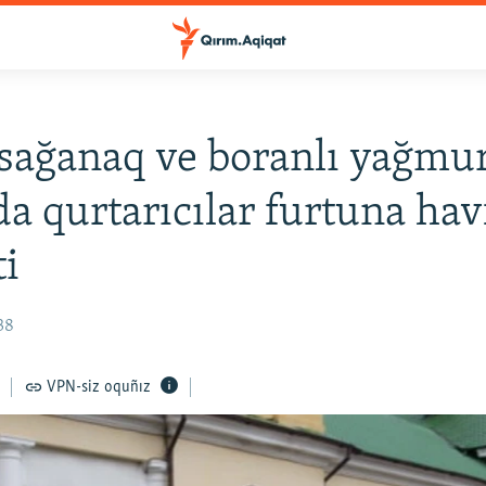
sağanaq ve boranlı yağmur
a qurtarıcılar furtuna hav
ti
38
VPN-siz oquñız