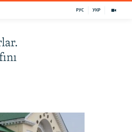
РУС
УКР
lar.
fını