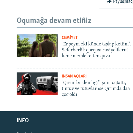
Paylaşmaq
Oqumağa devam etiñiz
CEMİYET
"Er şeyni eki künde taşlap kettim".
Seferberlik qorqusı rusiyelilerni
kene memleketten quva
İNSAN AQLARI
"Qırım birdemligi" işini toqtattı,
tintüv ve tutuvlar ise Qırımda daa
çoq oldı
Русский
INFO
Українською