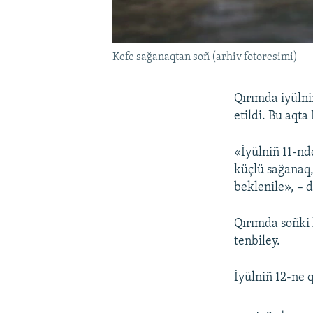
Kefe sağanaqtan soñ (arhiv fotoresimi)
Qırımda iyülni
etildi. Bu aqta
«İyülniñ 11-nd
küçlü sağanaq,
beklenile», – d
Qırımda soñki 
tenbiley.
İyülniñ 12-ne 