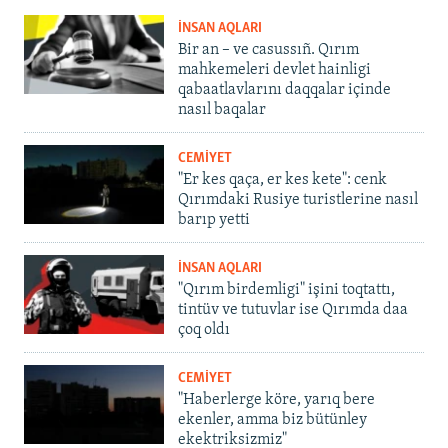
İNSAN AQLARI
Bir an – ve casussıñ. Qırım
mahkemeleri devlet hainligi
qabaatlavlarını daqqalar içinde
nasıl baqalar
CEMİYET
"Er kes qaça, er kes kete": cenk
Qırımdaki Rusiye turistlerine nasıl
barıp yetti
İNSAN AQLARI
"Qırım birdemligi" işini toqtattı,
tintüv ve tutuvlar ise Qırımda daa
çoq oldı
CEMİYET
"Haberlerge köre, yarıq bere
ekenler, amma biz bütünley
ekektriksizmiz"