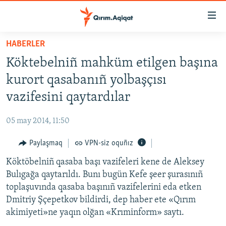
Link
açıqlığı
Esas
HABERLER
mündericege
HABERLER
Köktebelniñ mahküm etilgen başına
qaytmaq
SİYASET
Baş
kurort qasabanıñ yolbaşçısı
İQTİSADİYAT
navigatsiyağa
vazifesini qaytardılar
qaytmaq
CEMİYET
Qıdıruvğa
05 may 2014, 11:50
MEDENİYET
qaytmaq
Paylaşmaq
VPN-siz oquñız
İNSAN AQLARI
Köktöbelniñ qasaba başı vazifeleri kene de Aleksey
VİDEO
Bulıgağa qaytarıldı. Bunı bugün Kefe şeer şurasınıñ
SÜRET
toplaşuvında qasaba başınıñ vazifelerini eda etken
BLOGLAR
Dmitriy Şçepetkov bildirdi, dep haber ete «Qırım
akimiyeti»ne yaqın olğan «Krıminform» saytı.
FİKİR