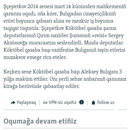
Şçepetkov 2014 senesi mart 14 kününden mahkemeniñ
Русский
qararını oqudı, oña köre, Bulıgadan cinayetçilikniñ
Українською
etüvi boyunca qabaatı alına ve mezkür iş boyunca
taqiqat toqtatıla. Şçepetkov Köktöbel qasaba şurası
deputatlarınıñ Qırım nazirler Şurasınıñ «reisi» Sergey
QOŞULIÑIZ!
Aksönovğa muracaatını seslendirdi. Mında deputatlar
Köktöbel qasaba başı vazifesine Bulıganıñ tayin etüvini
muzakere emege rica eteler.
RFE/RS bütün saytları
Keçken sene Köktöbel qasaba başı Aleksey Bulıganı 3
yılğa maküm ettiler. Onı yerli sebze anbarınıñ qanunsız
kirağa berüvinde qabaatlay ediler.
Paylaşmaq
VPN-siz oquñız
Follow us
Oqumağa devam etiñiz