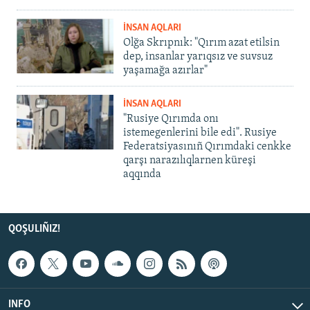
İNSAN AQLARI
Olğa Skrıpnık: "Qırım azat etilsin
dep, insanlar yarıqsız ve suvsuz
yaşamağa azırlar"
İNSAN AQLARI
"Rusiye Qırımda onı
istemegenlerini bile edi". Rusiye
Federatsiyasınıñ Qırımdaki cenkke
qarşı narazılıqlarnen küreşi
aqqında
QOŞULIÑIZ!
INFO