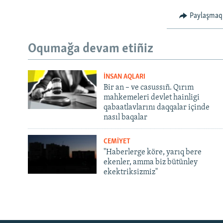
Paylaşmaq
Oqumağa devam etiñiz
İNSAN AQLARI
Bir an – ve casussıñ. Qırım
mahkemeleri devlet hainligi
qabaatlavlarını daqqalar içinde
nasıl baqalar
CEMİYET
"Haberlerge köre, yarıq bere
ekenler, amma biz bütünley
ekektriksizmiz"
Русский