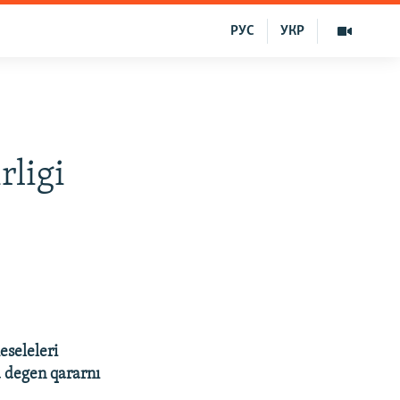
РУС
УКР
rligi
eseleleri
a degen qararnı