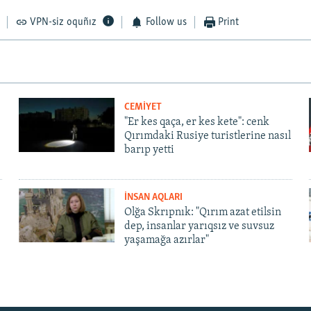
VPN-siz oquñız
Follow us
Print
CEMİYET
"Er kes qaça, er kes kete": cenk
Qırımdaki Rusiye turistlerine nasıl
barıp yetti
İNSAN AQLARI
Olğa Skrıpnık: "Qırım azat etilsin
dep, insanlar yarıqsız ve suvsuz
yaşamağa azırlar"