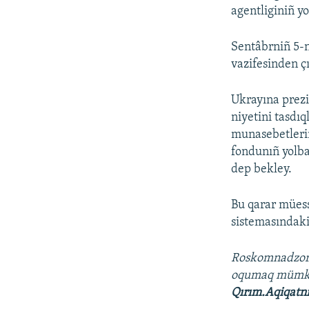
agentliginiñ yo
Sentâbrniñ 5-
vazifesinden ç
Ukrayına prez
niyetini tasdı
munasebetlerin
fondunıñ yolba
dep bekley.
Bu qarar müess
sistemasındaki
Roskomnadzo
oqumaq müm
Qırım.Aqiqatn