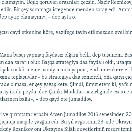
ıp olamayım. Uquq qoruyıcı organları çezsin. Nazir Reznikovğ
a edik. Bir şey soramağa istegende menden soray edi. Amm
 dep aytıp olamayım», – dep ayta o.
şçısı qayd etkenine köre, vazifege tayin etilmezden evel bi
aña basqı yapmaq faydasız olğanı belli, dep tüşünem. Ba
çün daa zararlı olur. Başqa strategiya daa faydalı oldı, uzaqt
esiqalarnı körmeme, suniy mania yapma, endi muzakere eti
şma toplaşuvlar – bu strategiya daa semereli, oña qarşı çı
irade olmasa, er şey yavaş kete. Şimdi, ümüt etem ki, yañı n
yasiy irade peyda olur. Çünki Mudafaa nazirliginde esas cem
atlarınen bağlı», – dep qayd ete Jumadilov.
si ve qırımtatar erbabı Arsen Jumadilov 2015 senesinden 2
qiqatqa maqale yazğan edi. Bu yıl avgustnıñ 28-nde Ukray
leksiy Reznikov onı Ukrayına Silâlı quvetleriniñ resurs temi