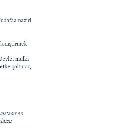
udafaa naziri
deñiştirmek
 Devlet mülki
tke qoltutar,
vastasınen
alarnı