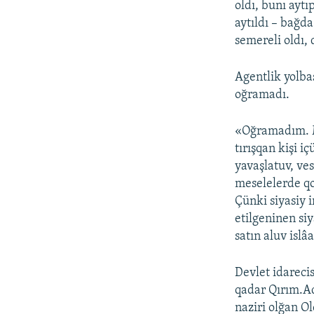
oldı, bunı ayt
aytıldı – bağd
semereli oldı,
Agentlik yolba
oğramadı.
«Oğramadım. M
tırışqan kişi i
yavaşlatuv, v
meselelerde qo
Çünki siyasiy 
etilgeninen si
satın aluv islâ
Devlet idareci
qadar Qırım.A
naziri olğan O