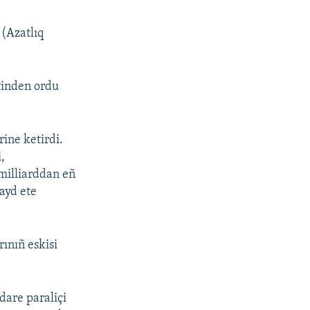
 (Azatlıq
etinden ordu
rine ketirdi.
,
 milliarddan eñ
qayd ete
rınıñ eskisi
dare paraliçi