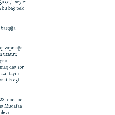
a çeşit şeyler
a bu bağ pek
r basqığa
sqı yapmağa
an uzatuv,
lgen
qmaq daa zor.
azir tayin
aat istegi
023 senesine
ına Mudafaa
nlevi