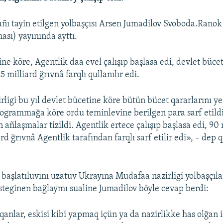
añı tayin etilgen yolbaşçısı Arsen Jumadilov Svoboda.Ranok
ası) yayınında ayttı.
ine köre, Agentlik daa evel çalışıp başlasa edi, devlet büc
5 milliard ğrıvnâ farqlı qullanılır edi.
ligi bu yıl devlet bücetine köre bütün bücet qararlarını ye
rogrammağa köre ordu teminlevine berilgen para sarf etildi
 añlaşmalar tizildi. Agentlik ertece çalışıp başlasa edi, 90
rd ğrıvnâ Agentlik tarafından farqlı sarf etilir edi», – dep 
 başlatıluvını uzatuv Ukrayına Mudafaa nazirligi yolbaşçıla
isteginen bağlaymı sualine Jumadilov böyle cevap berdi:
qanlar, eskisi kibi yapmaq içün ya da nazirlikke has olğan i