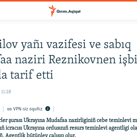
lov yañı vazifesi ve sabıq
a naziri Reznikovnen işbi
 tarif etti
 11:28
VPN-siz oquñız
ler şurası Ukrayına Mudafaa nazirliginiñ cebe teminlevi m
 icracısı Ukrayına ordusınıñ resurs teminlevi agentligi ol
, Agentlik bütünley çalışıp olur.