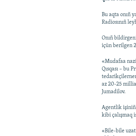
Bu aqta onıñ y
Radiosınıñ leyh
Onıñ bildirgen
içün berilgen 2
«Mudafaa nazir
Qısqası – bu P
tedarikçilernen
az 20-25 millia
Jumadilov.
Agentlik işiniñ
kibi çalışmaq 
«Bile-bile uzat