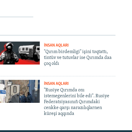
İNSAN AQLARI
"Qırım birdemligi" işini toqtattı,
tintüv ve tutuvlar ise Qırımda daa
çoq oldı
İNSAN AQLARI
"Rusiye Qırımda onı
istemegenlerini bile edi". Rusiye
Federatsiyasınıñ Qırımdaki
cenkke qarşı narazılıqlarnen
küreşi aqqında