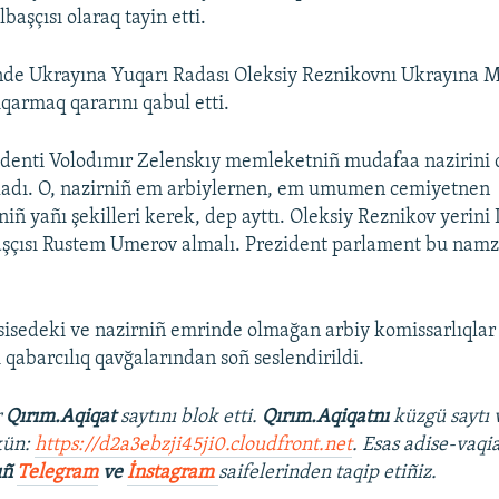
lbaşçısı olaraq tayin etti.
nde Ukrayına Yuqarı Radası Oleksiy Reznikovnı Ukrayına M
ıqarmaq qararını qabul etti.
identi Volodımır Zelenskıy memleketniñ mudafaa nazirini 
qladı. O, nazirniñ em arbiylernen, em umumen cemiyetnen
iñ yañı şekilleri kerek, dep ayttı. Oleksiy Reznikov yerini
şçısı Rustem Umerov almalı. Prezident parlament bu namze
isedeki ve nazirniñ emrinde olmağan arbiy komissarlıqlar
 qabarcılıq qavğalarından soñ seslendirildi.
r
Qırım.Aqiqat
saytını blok etti.
Qırım.Aqiqatnı
küzgü saytı 
kün:
https://d2a3ebzji45ji0.cloudfront.net
. Esas adise-vaqi
ıñ
Telegram
ve
İnstagram
saifelerinden taqip etiñiz.