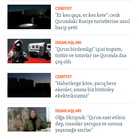
CEMİYET
"Er kes qaça, er kes kete": cenk
Qırımdaki Rusiye turistlerine nasıl
barıp yetti
İNSAN AQLARI
"Qırım birdemligi" işini toqtattı,
tintüv ve tutuvlar ise Qırımda daa
çoq oldı
CEMİYET
"Haberlerge köre, yarıq bere
ekenler, amma biz bütünley
ekektriksizmiz"
İNSAN AQLARI
Olğa Skrıpnık: "Qırım azat etilsin
dep, insanlar yarıqsız ve suvsuz
yaşamağa azırlar"