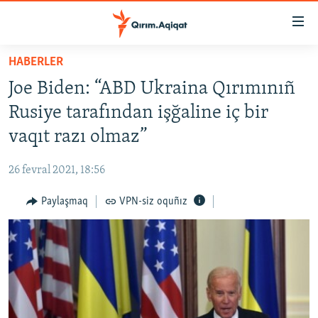
Link
açıqlığı
Esas
HABERLER
mündericege
HABERLER
Joe Biden: “ABD Ukraina Qırımınıñ
qaytmaq
SİYASET
Baş
Rusiye tarafından işğaline iç bir
İQTİSADİYAT
navigatsiyağa
vaqıt razı olmaz”
qaytmaq
CEMİYET
Qıdıruvğa
26 fevral 2021, 18:56
MEDENİYET
qaytmaq
Paylaşmaq
VPN-siz oquñız
İNSAN AQLARI
VİDEO
SÜRET
BLOGLAR
FİKİR