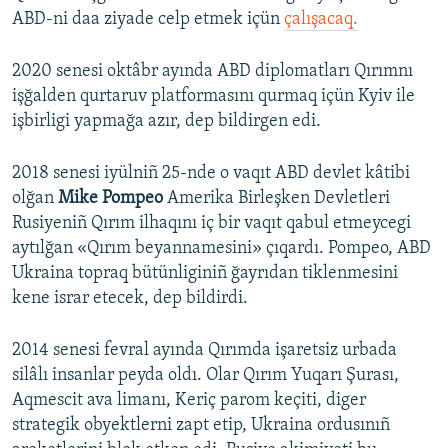
ABD-ni daa ziyade celp etmek içün
çalışacaq.
2020 senesi oktâbr ayında ABD diplomatları Qırımnı
işğalden qurtaruv platformasını qurmaq içün Kyiv ile
işbirligi yapmağa azır, dep bildirgen edi.
2018 senesi iyülniñ 25-nde o vaqıt ABD devlet kâtibi
olğan
Mike Pompeo
Amerika Birleşken Devletleri
Rusiyeniñ Qırım ilhaqını iç bir vaqıt qabul etmeycegi
aytılğan «Qırım beyannamesini» çıqardı. Pompeo, ABD
Ukraina topraq bütünliginiñ ğayrıdan tiklenmesini
kene israr etecek, dep bildirdi.
2014 senesi fevral ayında Qırımda işaretsiz urbada
silâlı insanlar peyda oldı. Olar Qırım Yuqarı Şurası,
Aqmescit ava limanı, Keriç parom keçiti, diger
strategik obyektlerni zapt etip, Ukraina ordusınıñ