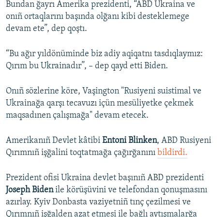
Bundan ğayrı Amerika prezidenti, “ABD Ukraina ve
onıñ ortaqlarını başında olğanı kibi desteklemege
devam ete”, dep qoştı.
“Bu ağır yıldönüminde biz adiy aqiqatnı tasdıqlaymız:
Qırım bu Ukrainadır”, – dep qayd etti Biden.
Onıñ sözlerine köre, Vaşington "Rusiyeni suistimal ve
Ukrainağa qarşı tecavuzı içün mesüliyetke çekmek
maqsadınen çalışmağa" devam etecek.
Amerikanıñ Devlet kâtibi
Entoni Blinken
, ABD Rusiyeni
Qırımnıñ işğalini toqtatmağa çağırğanını
bildirdi.
Prezident ofisi Ukraina devlet başınıñ ABD prezidenti
Joseph Biden
ile körüşüvini ve telefondan qonuşmasını
azırlay. Kyiv Donbasta vaziyetniñ tınç çezilmesi ve
Qırımnıñ işğalden azat etmesi ile bağlı aytışmalarğa