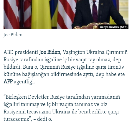
Русский
Українською
Joe Biden
QOŞULIÑIZ!
ABD prezidenti
Joe Biden
, Vaşington Ukraina Qırımınıñ
Rusiye tarafından işğaline iç bir vaqıt ray olmaz, dep
RFE/RS bütün saytları
bildirdi. Bunı o, Qırımnıñ Rusiye işğaline qarşı tirenüv
kününe bağışlanğan bildirmesinde ayttı, dep habe ete
AFP
agentligi.
“Birleşken Devletler Rusiye tarafından yarımadanıñ
işğalini tanımay ve iç bir vaqıta tanımaz ve biz
Rusiyeniñ tecavuzına Ukraina ile beraberlikte qarşı
turacaqmız”, – dedi o.