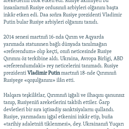
areketlerini blok etken edi. Rusiye akimiyeti bu
insanlarnıñ Rusiye ordusınıñ arbiyleri olğanını başta
inkâr etken edi. Daa soñra Rusiye prezidenti Vladimir
Putin bular Rusiye arbiyleri olğanını tanıdı.
2014 senesi martnıñ 16-nda Qırım ve Aqyarda
yarımada statusınen bağlı dünyada tanılmağan
«referendum» olıp keçti, onıñ neticesinde Rusiye
Qırımnı öz terkibine aldı. Ukraina, Avropa Birligi, ABD
«referendumdaki» rey neticelerini tanımadı. Rusiye
prezidenti
Vladimir Putin
martnıñ 18-nde Qırımnıñ
Rusiyege «qoşulğanını» ilân etti.
Halqara teşkilâtlar, Qırımnıñ işğali ve ilhaqını qanunsız
tanıp, Rusiyeniñ areketlerini takbih ettiler. Ğarp
devletleri bir sıra iqtisadiy sanktsiyalarnı qullandı.
Rusiye, yarımadanı işğal etkenini inkâr etip, buña
«tarihiy adaletniñ tiklenmesi», dey. Ukrainanıñ Yuqarı