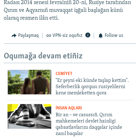
Radası 2014 senesi fevralniñ 20-ni, Rusiye tarafından
Qırım ve Aqyarnıñ muvaqqat işğali başlağan künü
olaraq resmen ilân etti.
Paylaşmaq
VPN-siz oquñız
Follow us
Oqumağa devam etiñiz
CEMİYET
"Er şeyni eki künde taşlap kettim".
Seferberlik qorqusı rusiyelilerni
kene memleketten quva
İNSAN AQLARI
Bir an – ve casussıñ. Qırım
mahkemeleri devlet hainligi
qabaatlavlarını daqqalar içinde
nasıl baqalar