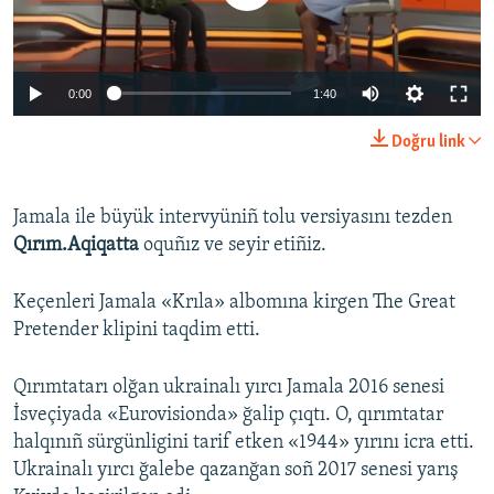
0:00
1:40
Doğru link
Jamala ile büyük intervyüniñ tolu versiyasını tezden
Qırım.Aqiqatta
oquñız ve seyir etiñiz.
Keçenleri Jamala «Krıla» albomına kirgen The Great
Pretender klipini taqdim etti.
Qırımtatarı olğan ukrainalı yırcı Jamala 2016 senesi
İsveçiyada «Eurovisionda» ğalip çıqtı. O, qırımtatar
halqınıñ sürgünligini tarif etken «1944» yırını icra etti.
Ukrainalı yırcı ğalebe qazanğan soñ 2017 senesi yarış