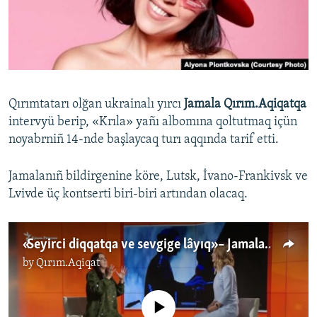
Русский
Українською
QOŞULIÑIZ!
Qırımtatarı olğan ukrainalı yırcı
Jamala Qırım.Aqiqatqa
intervyü berip, «Krıla» yañı albomına qoltutmaq içün
noyabrniñ 14-nde başlaycaq turı aqqında tarif etti.
RFE/RS bütün saytları
Jamalanıñ bildirgenine köre, Lutsk, İvano-Frankivsk ve
Lvivde üç kontserti biri-biri artından olacaq.
«Seyirci diqqatqa ve sevgige lâyıq» – Jamala yaqındaki tur aqqında (video)
by
Qırım.Aqiqat
No media source currently available