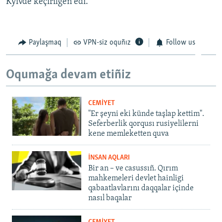
Kyivde keçirilgen edi.
Paylaşmaq
VPN-siz oquñız
Follow us
Oqumağa devam etiñiz
CEMİYET
"Er şeyni eki künde taşlap kettim".
Seferberlik qorqusı rusiyelilerni
kene memleketten quva
İNSAN AQLARI
Bir an – ve casussıñ. Qırım
mahkemeleri devlet hainligi
qabaatlavlarını daqqalar içinde
nasıl baqalar