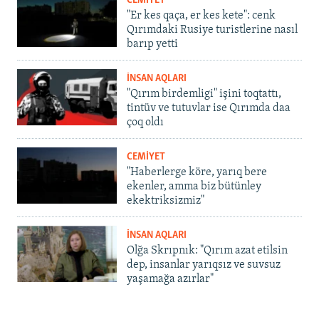
CEMİYET
"Er kes qaça, er kes kete": cenk
Qırımdaki Rusiye turistlerine nasıl
barıp yetti
İNSAN AQLARI
"Qırım birdemligi" işini toqtattı,
tintüv ve tutuvlar ise Qırımda daa
çoq oldı
CEMİYET
"Haberlerge köre, yarıq bere
ekenler, amma biz bütünley
ekektriksizmiz"
İNSAN AQLARI
Olğa Skrıpnık: "Qırım azat etilsin
dep, insanlar yarıqsız ve suvsuz
yaşamağa azırlar"