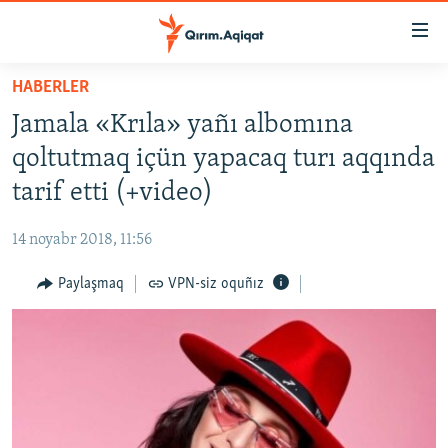
Link
açıqlığı
Esas
HABERLER
mündericege
HABERLER
Jamala «Krıla» yañı albomına
qaytmaq
SİYASET
Baş
qoltutmaq içün yapacaq turı aqqında
İQTİSADİYAT
navigatsiyağa
tarif etti (+video)
qaytmaq
CEMİYET
Qıdıruvğa
14 noyabr 2018, 11:56
MEDENİYET
qaytmaq
Paylaşmaq
VPN-siz oquñız
İNSAN AQLARI
VİDEO
SÜRET
BLOGLAR
FİKİR