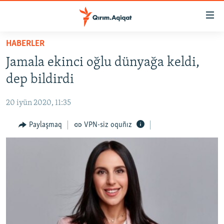
Link
açıqlığı
Esas
HABERLER
mündericege
HABERLER
Jamala ekinci oğlu dünyağa keldi,
qaytmaq
SİYASET
Baş
dep bildirdi
İQTİSADİYAT
navigatsiyağa
qaytmaq
20 iyün 2020, 11:35
CEMİYET
Qıdıruvğa
MEDENİYET
Paylaşmaq
VPN-siz oquñız
qaytmaq
İNSAN AQLARI
VİDEO
SÜRET
BLOGLAR
FİKİR