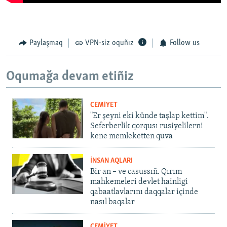
Paylaşmaq
VPN-siz oquñız
Follow us
Oqumağa devam etiñiz
CEMİYET
"Er şeyni eki künde taşlap kettim".
Seferberlik qorqusı rusiyelilerni
kene memleketten quva
İNSAN AQLARI
Bir an – ve casussıñ. Qırım
mahkemeleri devlet hainligi
qabaatlavlarını daqqalar içinde
nasıl baqalar
CEMİYET