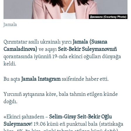
Русский
Українською
Jamala
QOŞULIÑIZ!
Qırımtatar asıllı ukrainalı yırcı
Jamala (Susana
Camaladinova)
ve aqayı
Seit-Bekir Suleymanovnıñ
qorantasında iyünniñ 19-nda ekinci oğulları dünyağa
RFE/RS bütün saytları
keldi.
Bu aqta
Jamala Instagram
saifesinde haber etti.
Yırcınıñ aytqanına köre, bala tahmin etilgen künde
doğdı.
«Ekinci şahzadem –
Selim-Giray Seit-Bekir Oğlu
Suleymanov
! 19.06 künü eñ punktual bala (statiskağa