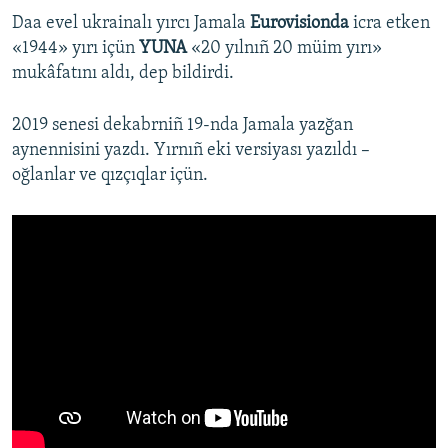
Daa evel ukrainalı yırcı Jamala
Eurovisionda
icra etken
«1944» yırı içün
YUNA
«20 yılnıñ 20 müim yırı»
mukâfatını aldı, dep bildirdi.
2019 senesi dekabrniñ 19-nda Jamala yazğan
aynennisini yazdı. Yırnıñ eki versiyası yazıldı –
oğlanlar ve qızçıqlar içün.