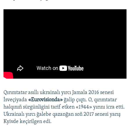
Qırımtatar asıllı ukrainalı yırcı Jamala 2016 senesi
İsveçiyada
«Eurovisionda»
ğalip çıqtı. O, qırımtatar
halqınıñ sürgünligini tarif etken «1944» yırını icra etti.
Ukrainalı yırcı ğalebe qazanğan soñ 2017 senesi yarış
Kyivde keçirilgen edi.