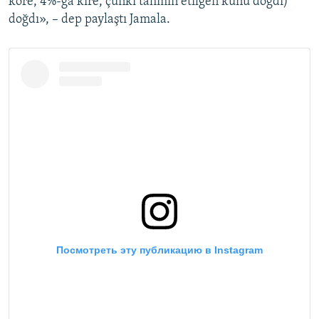
köre, 4%-ğa kire, çünki tahmin etilgen künü doğdı)
doğdı», – dep paylaştı Jamala.