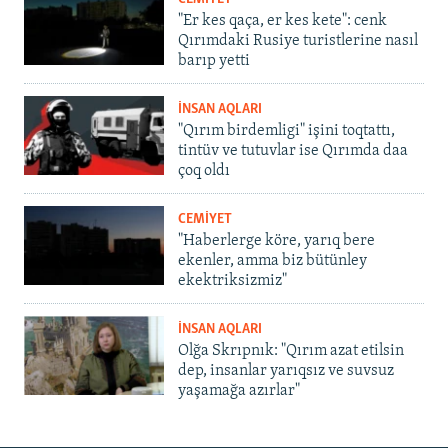
"Er kes qaça, er kes kete": cenk
Qırımdaki Rusiye turistlerine nasıl
barıp yetti
İNSAN AQLARI
"Qırım birdemligi" işini toqtattı,
tintüv ve tutuvlar ise Qırımda daa
çoq oldı
CEMİYET
"Haberlerge köre, yarıq bere
ekenler, amma biz bütünley
ekektriksizmiz"
İNSAN AQLARI
Olğa Skrıpnık: "Qırım azat etilsin
dep, insanlar yarıqsız ve suvsuz
yaşamağa azırlar"