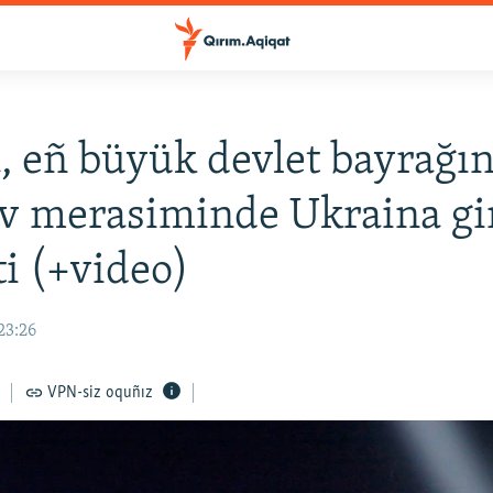
, eñ büyük devlet bayrağın
üv merasiminde Ukraina g
ti (+video)
23:26
VPN-siz oquñız