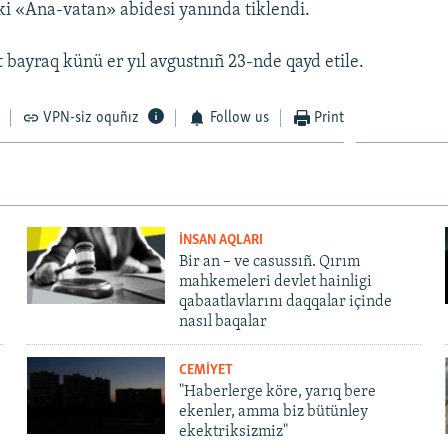
i «Ana-vatan» abidesi yanında tiklendi.
 bayraq künü er yıl avgustnıñ 23-nde qayd etile.
VPN-siz oquñız
Follow us
Print
İNSAN AQLARI
Bir an – ve casussıñ. Qırım
mahkemeleri devlet hainligi
qabaatlavlarını daqqalar içinde
nasıl baqalar
CEMİYET
"Haberlerge köre, yarıq bere
ekenler, amma biz bütünley
ekektriksizmiz"