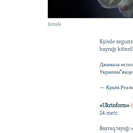
Jamala
Kyivde avgust
bayrağı köteril
Джамала испол
Украины*виде
— Крым.Реали
«Ukrinform»
b
24 metr.
Bayraq tayağı 