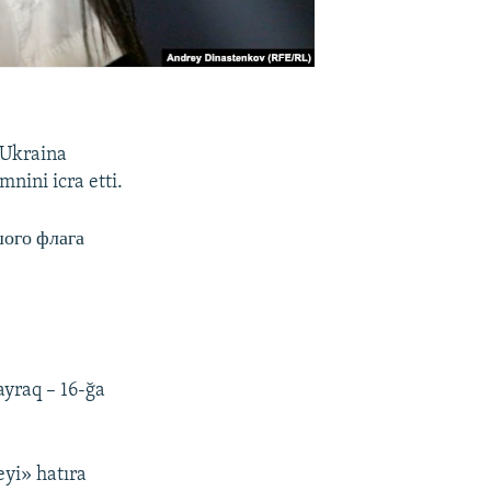
 Ukraina
mnini icra etti.
ого флага
ayraq – 16-ğa
eyi» hatıra