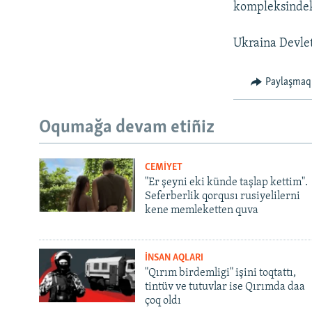
kompleksindek
Ukraina Devlet
Paylaşmaq
Oqumağa devam etiñiz
CEMİYET
"Er şeyni eki künde taşlap kettim".
Seferberlik qorqusı rusiyelilerni
kene memleketten quva
İNSAN AQLARI
"Qırım birdemligi" işini toqtattı,
tintüv ve tutuvlar ise Qırımda daa
çoq oldı