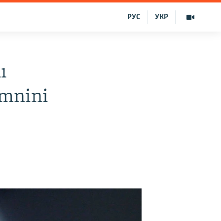
РУС
УКР
ı
imnini