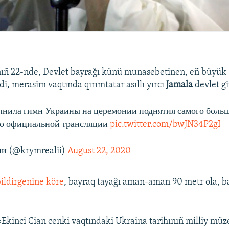
nıñ 22-nde, Devlet bayrağı künü munasebetinen, eñ büyük
di, merasim vaqtında qırımtatar asıllı yırcı
Jamala
devlet gi
нила гимн Украины на церемонии поднятия самого больш
о официальной трансляции
pic.twitter.com/bwJN34P2gI
и (@krymrealii)
August 22, 2020
ildirgenine köre
, bayraq tayağı aman-aman 90 metr ola, b
«Ekinci Cian cenki vaqtındaki Ukraina tarihınıñ milliy müz