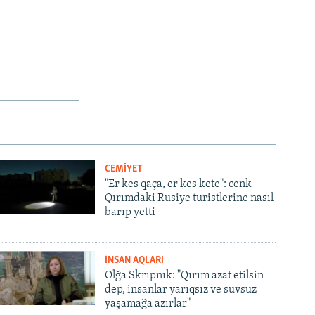
CEMİYET
"Er kes qaça, er kes kete": cenk
Qırımdaki Rusiye turistlerine nasıl
barıp yetti
İNSAN AQLARI
Olğa Skrıpnık: "Qırım azat etilsin
dep, insanlar yarıqsız ve suvsuz
yaşamağa azırlar"