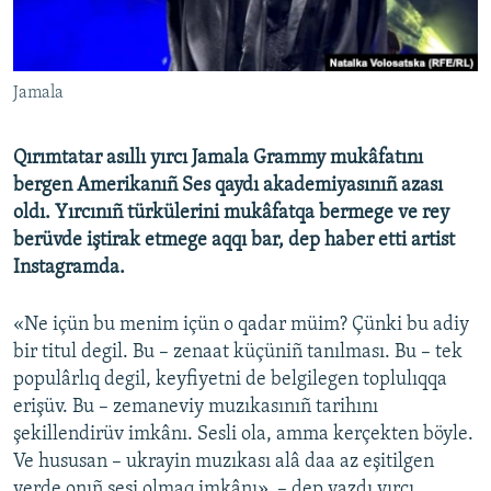
Русский
Українською
Jamala
QOŞULIÑIZ!
Qırımtatar asıllı yırcı Jamala Grammy mukâfatını
bergen Amerikanıñ Ses qaydı akademiyasınıñ azası
oldı. Yırcınıñ türkülerini mukâfatqa bermege ve rey
RFE/RS bütün saytları
berüvde iştirak etmege aqqı bar, dep haber etti artist
Instagramda.
«Ne içün bu menim içün o qadar müim? Çünki bu adiy
bir titul degil. Bu – zenaat küçüniñ tanılması. Bu – tek
populârlıq degil, keyfiyetni de belgilegen toplulıqqa
erişüv. Bu – zemaneviy muzıkasınıñ tarihını
şekillendirüv imkânı. Sesli ola, amma kerçekten böyle.
Ve hususan – ukrayin muzıkası alâ daa az eşitilgen
yerde onıñ sesi olmaq imkânı», – dep yazdı yırcı.