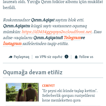
laureatı oldı. Yırcığa Qırım folklor albomı içün mukâfat
berildi.
Roskomnadzor
Qırım.Aqiqat
saytını blok etti.
Qırım.Aqiqatnı
küzgü saytı vastasınen oqumaq
mümkün:
https://d3454ggyqnys2v.cloudfront.net
. Esas
adise-vaqialarnı
Qırım.Aqiqatnıñ
Telegram
ve
İnstagram
saifelerinden taqip etiñiz.
Paylaşmaq
VPN-siz oquñız
Follow us
Oqumağa devam etiñiz
CEMİYET
"Er şeyni eki künde taşlap kettim".
Seferberlik qorqusı rusiyelilerni
kene memleketten quva