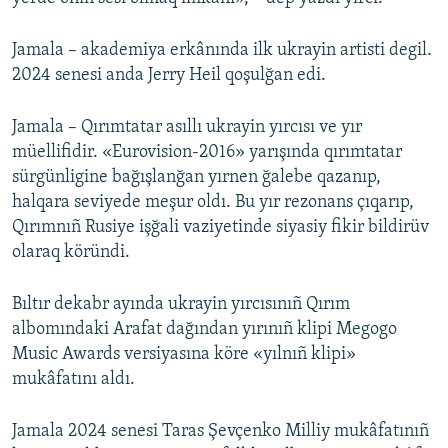
Jamala – akademiya erkânında ilk ukrayin artisti degil.
2024 senesi anda Jerry Heil qoşulğan edi.
Jamala – Qırımtatar asıllı ukrayin yırcısı ve yır
müellifidir. «Eurovision-2016» yarışında qırımtatar
sürgünligine bağışlanğan yırnen ğalebe qazanıp,
halqara seviyede meşur oldı. Bu yır rezonans çıqarıp,
Qırımnıñ Rusiye işğali vaziyetinde siyasiy fikir bildirüv
olaraq köründi.
Bıltır dekabr ayında ukrayin yırcısınıñ Qırım
albomındaki Arafat dağından yırınıñ klipi Megogo
Music Awards versiyasına köre «yılnıñ klipi»
mukâfatını aldı.
Jamala 2024 senesi Taras Şevçenko Milliy mukâfatınıñ