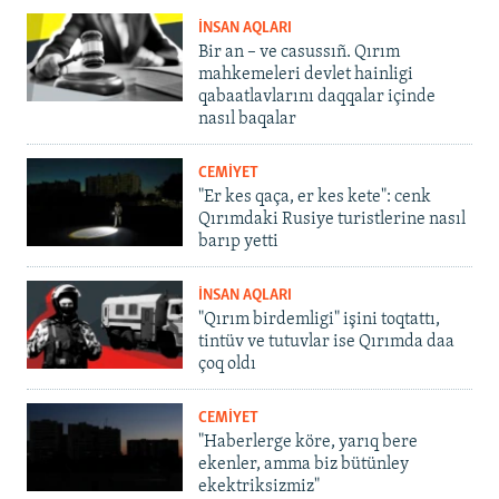
İNSAN AQLARI
Bir an – ve casussıñ. Qırım
mahkemeleri devlet hainligi
qabaatlavlarını daqqalar içinde
nasıl baqalar
CEMİYET
"Er kes qaça, er kes kete": cenk
Qırımdaki Rusiye turistlerine nasıl
barıp yetti
İNSAN AQLARI
"Qırım birdemligi" işini toqtattı,
tintüv ve tutuvlar ise Qırımda daa
çoq oldı
CEMİYET
"Haberlerge köre, yarıq bere
ekenler, amma biz bütünley
ekektriksizmiz"