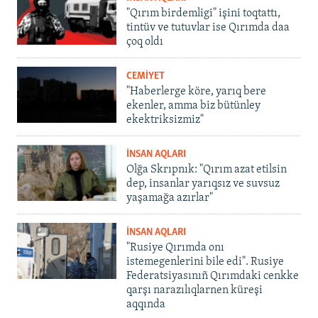
"Qırım birdemligi" işini toqtattı,
tintüv ve tutuvlar ise Qırımda daa
çoq oldı
CEMİYET
"Haberlerge köre, yarıq bere
ekenler, amma biz bütünley
ekektriksizmiz"
İNSAN AQLARI
Olğa Skrıpnık: "Qırım azat etilsin
dep, insanlar yarıqsız ve suvsuz
yaşamağa azırlar"
İNSAN AQLARI
"Rusiye Qırımda onı
istemegenlerini bile edi". Rusiye
Federatsiyasınıñ Qırımdaki cenkke
qarşı narazılıqlarnen küreşi
aqqında