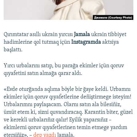
Русский
Українською
Qırımtatar asıllı ukrain yırcısı
Jamala
ukrain tibbiyet
QOŞULIÑIZ!
hadimlerine qol tutmaq içün
Instagramda
aktsiya
başlattı.
Yırcı urbalarını satıp, bu parağa ekimler içün qoruv
RFE/RS bütün saytları
qıyafetini satın almağa qarar aldı.
«Evde oturğanda aqlıma böyle bir ğaye keldi. Urbamnı
ekimler içün qoruv qıyafetlerine deñiştirmege isteyim!
Urbalarımnı paylaşacam. Olarnı satın ala bilesiñiz,
ümüt etem ki, sizni quvandıracaq. Karantin biter, güzel
ve kerekli urbalarıñız qalır! Eyilik yaparsıñız –
ekimlerni qoruv qıyafetlerinen temin etmege yardım
etersiñiz», –
dep yazdı
Jamala.