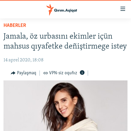
Link
açıqlığı
Esas
HABERLER
mündericege
HABERLER
Jamala, öz urbasını ekimler içün
qaytmaq
SİYASET
Baş
mahsus qıyafetke deñiştirmege istey
İQTİSADİYAT
navigatsiyağa
qaytmaq
14 aprel 2020, 18:08
CEMİYET
Qıdıruvğa
MEDENİYET
Paylaşmaq
VPN-siz oquñız
qaytmaq
İNSAN AQLARI
VİDEO
SÜRET
BLOGLAR
FİKİR