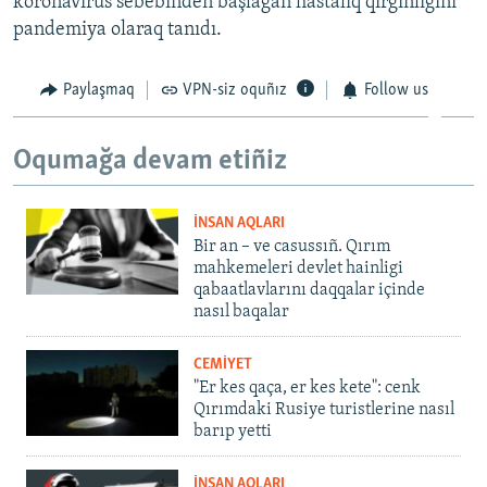
koronavirus sebebinden başlağan hastalıq qırğınlığını
pandemiya olaraq tanıdı.
Paylaşmaq
VPN-siz oquñız
Follow us
Oqumağa devam etiñiz
İNSAN AQLARI
Bir an – ve casussıñ. Qırım
mahkemeleri devlet hainligi
qabaatlavlarını daqqalar içinde
nasıl baqalar
CEMİYET
"Er kes qaça, er kes kete": cenk
Qırımdaki Rusiye turistlerine nasıl
barıp yetti
İNSAN AQLARI