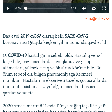
Auto
0:00
1:21
270p
Doğru link
360p
Auto
270p
360p
404p
404p
Daa evel
2019-nCoV
olaraq belli
SARS-CoV-2
koronavirusı Qıtayda keçken yılnıñ soñunda qayd etildi.
1080p
1080p
O,
COVID-19
hastalığınıñ sebebi oldı. Hastalıq yengil
keçe bile, bazı insanlarda suvuqlanuv ve gripp
alâmetleri, yüksek sıcaq ve öksürüv körüne bile. Bu
ölüm sebebi ola bilgen pnevmoniyağa keçmesi
mümkün. Hastalarnıñ ekseriyeti tüzele; çoqusı allarda
immunitet sisteması zayıf olğan insanlar, hususan
qartlar vefat ete.
2020 senesi martnıñ 11-nde Dünya sağlıq teşkilâtı yañı