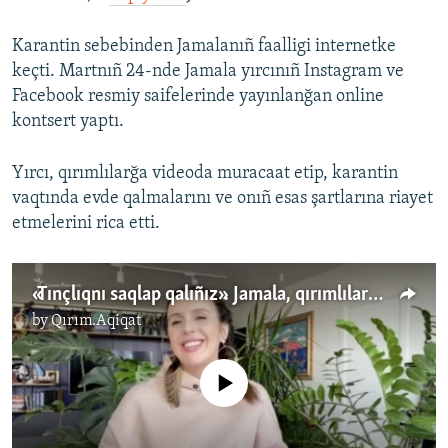
Karantin sebebinden Jamalanıñ faalligi internetke
keçti. Martnıñ 24-nde Jamala yırcınıñ Instagram ve
Facebook resmiy saifelerinde yayınlanğan online
kontsert yaptı.
Yırcı, qırımlılarğa videoda muracaat etip, karantin
vaqtında evde qalmalarını ve onıñ esas şartlarına riayet
etmelerini rica etti.
«Tınçlıqnı saqlap qalıñız». Jamala, qırımlılardan evde qalmalarını rica ete (video)
by
Qırım.Aqiqat
No media source currently available