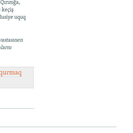
 Qırımğa,
 keçiş
Rusiye uquq
vastasınen
alarnı
qurmaq