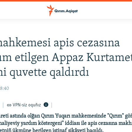
mahkemesi apis cezasına
m etilgen Appaz Kurtame
 quvette qaldırdı
18:40
VPN-siz oquñız
reti astında olğan Qırım Yuqarı mahkemesinde "Qırım" göñ
aliyeviy yardım köstergeni" iddiası ile apis cezasına mak
niñ ükmüne berilgen istinaf şikâyeti baqıldı.