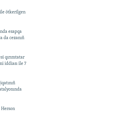
ile ötkerilgen
anda esapqa
ya da cezanıñ
si qırımtatar
 iddiası ile 7
iqatınıñ
atalyonında
t Herson