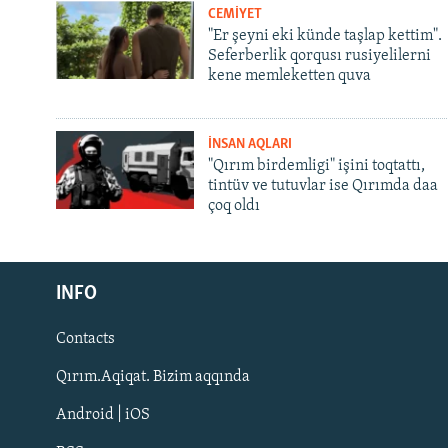
CEMİYET
"Er şeyni eki künde taşlap kettim".
Seferberlik qorqusı rusiyelilerni
kene memleketten quva
İNSAN AQLARI
"Qırım birdemligi" işini toqtattı,
tintüv ve tutuvlar ise Qırımda daa
çoq oldı
Русский
Українською
INFO
Contacts
QOŞULIÑIZ!
Qırım.Aqiqat. Bizim aqqında
Android | iOS