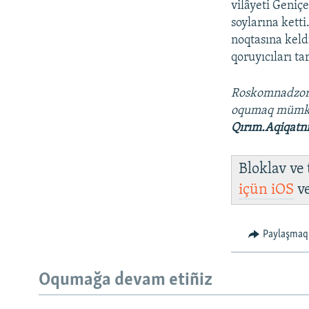
vilâyeti Geniç
soylarına kett
noqtasına keld
qoruyıcıları ta
Roskomnadzo
oqumaq müm
Qırım.Aqiqatn
Bloklav ve
içün
iOS
v
Paylaşmaq
Oqumağa devam etiñiz