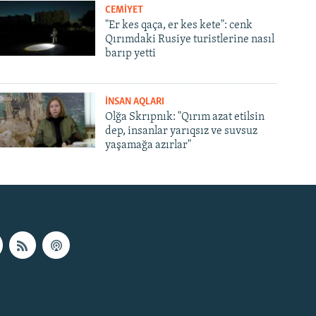
CEMİYET
"Er kes qaça, er kes kete": cenk
Qırımdaki Rusiye turistlerine nasıl
barıp yetti
İNSAN AQLARI
Olğa Skrıpnık: "Qırım azat etilsin
dep, insanlar yarıqsız ve suvsuz
yaşamağa azırlar"