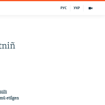
РУС
УКР
tniñ
ülli
hmü etilgen