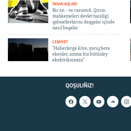
İNSAN AQLARI
Bir an – ve casussıñ. Qırım
mahkemeleri devlet hainligi
qabaatlavlarını daqqalar içinde
nasıl baqalar
CEMİYET
"Haberlerge köre, yarıq bere
ekenler, amma biz bütünley
ekektriksizmiz"
QOŞULIÑIZ!