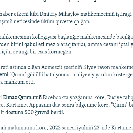
 haber etkeni kibi Dmitriy Mihaylov mahkemeciniñ iştiragi 
şınıñ neticesinde üküm quvette qalğan.
mahkemesiniñ kollegiyası başlanğıç mahkemesinde baqılğ
erden birini qabul etilmez olaraq tanıdı, amma cezanı iptal 
ı içün er angi bir esas körmegen.
reti astında olğan Aqmescit şeeriniñ Kiyev rayon mahkeme
etni
"Qırım" göñülli batalyonına maliyeviy yardım köstergeni
ına mahküm etti.
li
Elmaz Qırımlınıñ
Facebookta yazğanına köre, Rusiye tahq
re, Kurtamet Appaznıñ daa soñra bilgenine köre, "Qırım" b
ir dostuna 500 ğrıvnâ berdi.
nıñ malümatına köre, 2022 senesi iyülniñ 23-nde Kurtame