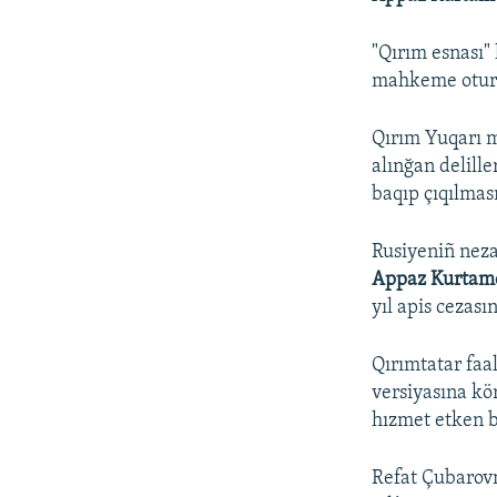
"Qırım esnası"
mahkeme oturı
Qırım Yuqarı 
alınğan delill
baqıp çıqılmas
Rusiyeniñ neza
Appaz Kurtam
yıl apis cezas
Qırımtatar faa
versiyasına kö
hızmet etken b
Refat Çubarov