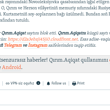
esk rayonındaki Novooleksiyıvka qasabasından işğal etilgen
i. O, Qırım ve Herson vilâyetiniñ memuriy sıñırındaki Rusiye
i. Kurtametniñ soy-soplarınen bağı üzülmedi. Bundan soñ 
rafından tutuldı.
r
Qırım.Aqiqat
saytını blok etti.
Qırım.Aqiqatnı
küzgü saytı 
kün:
https://d2a3ebzji45ji0.cloudfront.net
. Esas adise-vaqi
ıñ
Telegram
ve
İnstagram
saifelerinden taqip etiñiz.
 tsenzurasız haberler! Qırım.Aqiqat qullanımını
e
Android
.
VPN-siz oquñız
Follow us
Print