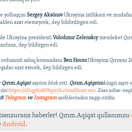
e yolbaşçısı
Sergey Aksönov
Ukrayina istihkam ve mudafaa
alden azat etemeycek, dep bildirdirgen edi.
nde Ukrayina prezidenti
Volodımır Zelenskıy
memleket Qırı
zırlana, dep bildirgen edi.
ordusınıñ sabıq komandanı
Ben Hoces
Ukrayina Qırımnı 2
qadar azat etecek, dep bildirgen edi.
r
Qırım.Aqiqat
saytını blok etti.
Qırım.Aqiqatnı
küzgü saytı 
ün:
https://d1ug5n8f9xpr1h.cloudfront.net
. Esas adise-vaqi
ıñ
Telegram
ve
İnstagram
saifelerinden taqip etiñiz.
 tsenzurasız haberler! Qırım.Aqiqat qullanımını
e
Android
.