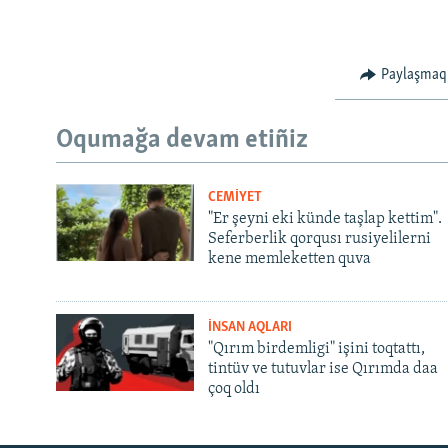
Paylaşmaq
Oqumağa devam etiñiz
CEMİYET
"Er şeyni eki künde taşlap kettim".
Seferberlik qorqusı rusiyelilerni
kene memleketten quva
İNSAN AQLARI
"Qırım birdemligi" işini toqtattı,
tintüv ve tutuvlar ise Qırımda daa
çoq oldı
Русский