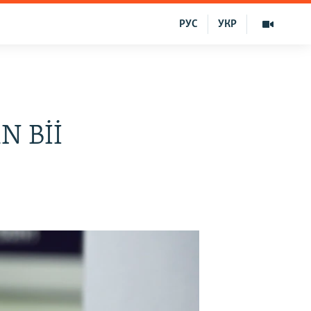
РУС
УКР
MN Bİİ