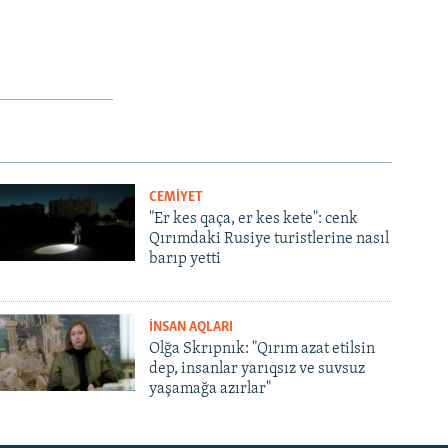
CEMİYET
"Er kes qaça, er kes kete": cenk
Qırımdaki Rusiye turistlerine nasıl
barıp yetti
İNSAN AQLARI
Olğa Skrıpnık: "Qırım azat etilsin
dep, insanlar yarıqsız ve suvsuz
yaşamağa azırlar"