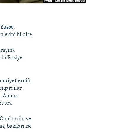
 Yusov
,
lerini bildire.
krayina
mda Rusiye
emuriyetlerniñ
çıqardılar.
... Amma
Yusov.
Onıñ tarihı ve
s, bazıları ise