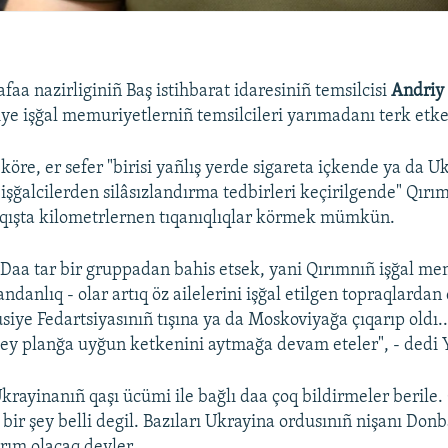
aa nazirliginiñ Baş istihbarat idaresiniñ temsilcisi
Andriy
ye işğal memuriyetlerniñ temsilcileri yarımadanı terk etken
köre, er sefer "birisi yañlış yerde sigareta içkende ya da U
işğalcilerden silâsızlandırma tedbirleri keçirilgende" Qırı
ıqışta kilometrlernen tıqanıqlıqlar körmek mümkün.
. Daa tar bir gruppadan bahis etsek, yani Qırımnıñ işğal m
ndanlıq - olar artıq öz ailelerini işğal etilgen topraqlardan 
Rusiye Fedartsiyasınıñ tışına ya da Moskoviyağa çıqarıp oldı
ey planğa uyğun ketkenini aytmağa devam eteler", - dedi 
krayinanıñ qaşı ücümi ile bağlı daa çoq bildirmeler berile. 
 bir şey belli degil. Bazıları Ukrayina ordusınıñ nişanı Donba
ırım olacaq deyler.