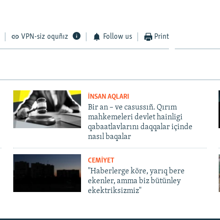
VPN-siz oquñız
Follow us
Print
İNSAN AQLARI
Bir an – ve casussıñ. Qırım
mahkemeleri devlet hainligi
qabaatlavlarını daqqalar içinde
nasıl baqalar
CEMİYET
"Haberlerge köre, yarıq bere
ekenler, amma biz bütünley
ekektriksizmiz"