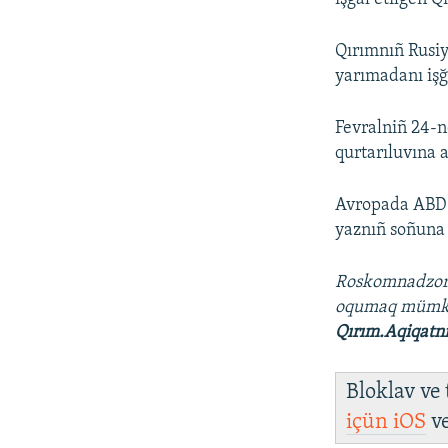
Qırımnıñ Rusiy
yarımadanı işğ
Fevralniñ 24-
qurtarıluvına a
Avropada ABD 
yaznıñ soñuna 
Roskomnadzo
oqumaq mümk
Qırım.Aqiqatn
Bloklav ve
içün
iOS
v