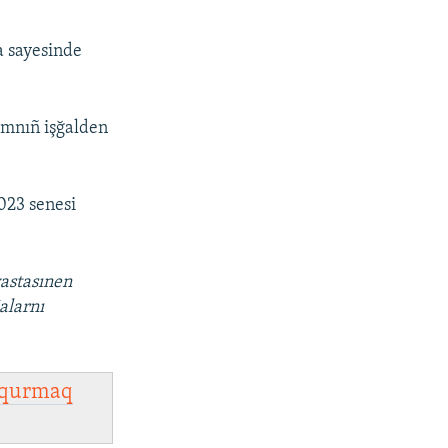
 sayesinde
mnıñ işğalden
023 senesi
vastasınen
alarnı
qurmaq