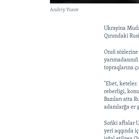
Andriy Yusov
Ukrayina Mudaf
Qırımdaki Rusi
Onıñ sözlerine 
yarımadasınıñ 
topraqlarına ç
"Ebet, keteler
reberligi, koma
Bazıları atta 
adamlarğa er ş
Soñki aftalar U
yeri aqqında iç
işğal etilgen Q