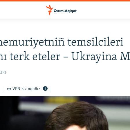
memuriyetniñ temsilcileri
ı terk eteler – Ukrayina 
:03
VPN-siz oquñız