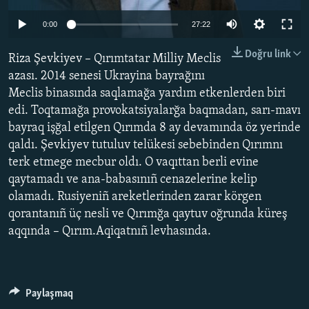
Auto
Русский
0:00
27:22
240p
Українською
Doğru link
Riza Şevkiyev – Qırımtatar Milliy Meclis
360p
azası. 2014 senesi Ukrayina bayrağını
QOŞULIÑIZ!
Meclis binasında saqlamağa yardım etkenlerden biri
480p
Auto
240p
360p
480p
edi. Toqtamağa provokatsiyalarğa baqmadan, sarı-mavı
720p
bayraq işğal etilgen Qırımda 8 ay devamında öz yerinde
720p
1080p
1080p
qaldı. Şevkiyev tutuluv telükesi sebebinden Qırımnı
RFE/RS bütün saytları
terk etmege mecbur oldı. O vaqıttan berli evine
qaytamadı ve ana-babasınıñ cenazelerine kelip
olamadı. Rusiyeniñ areketlerinden zarar körgen
qorantanıñ üç nesli ve Qırımğa qaytuv oğrunda küreş
aqqında – Qırım.Aqiqatnıñ levhasında.
Paylaşmaq