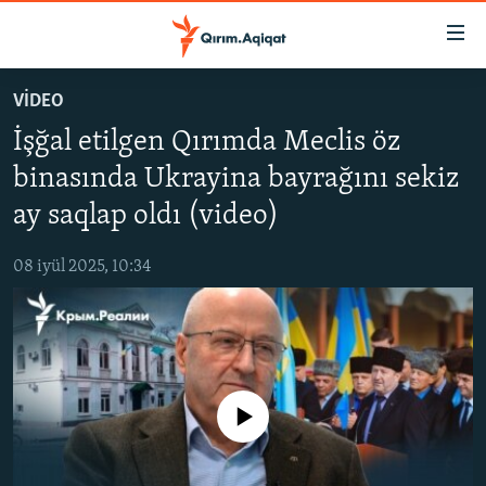
Link
açıqlığı
Esas
VİDEO
mündericege
HABERLER
İşğal etilgen Qırımda Meclis öz
qaytmaq
SİYASET
Baş
binasında Ukrayina bayrağını sekiz
İQTİSADİYAT
navigatsiyağa
ay saqlap oldı (video)
qaytmaq
CEMİYET
Qıdıruvğa
08 iyül 2025, 10:34
MEDENİYET
qaytmaq
İNSAN AQLARI
VİDEO
SÜRET
No media source currently available
BLOGLAR
FİKİR