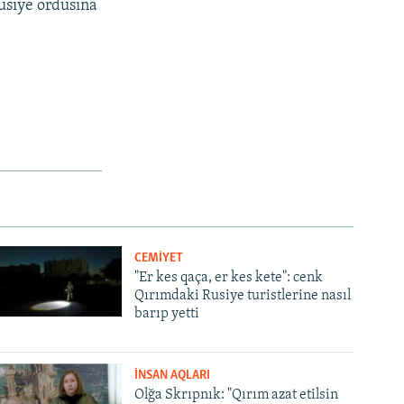
usiye ordusına
CEMİYET
"Er kes qaça, er kes kete": cenk
Qırımdaki Rusiye turistlerine nasıl
barıp yetti
İNSAN AQLARI
Olğa Skrıpnık: "Qırım azat etilsin