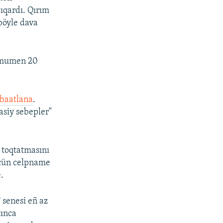
ıqardı. Qırım
 böyle dava
 umumen 20
baatlana
.
asiy sebepler"
ı toqtatmasını
içün celpname
.
 senesi eñ az
tınca