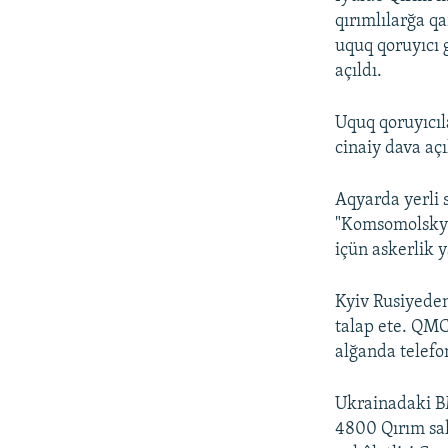
qırımlılarğa q
uquq qoruyıcı 
açıldı.
Uquq qoruyıcı
cinaiy dava açı
Aqyarda yerli
"Komsomolskya 
içün askerlik 
Kyiv Rusiyeden 
talap ete. QMC
alğanda telefo
Ukrainadaki BM
4800 Qırım saki