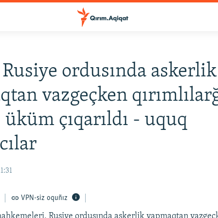
 Rusiye ordusında askerlik
tan vazgeçken qırımlılar
5 üküm çıqarıldı - uquq
cılar
1:31
VPN-siz oquñız
mahkemeleri, Rusiye ordusında askerlik yapmaqtan vazgeç