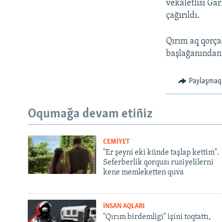
vekâletlisi Ga
çağırıldı.
Qırım aq qorça
başlağanından b
Paylaşmaq
Oqumağa devam etiñiz
CEMİYET
"Er şeyni eki künde taşlap kettim".
Seferberlik qorqusı rusiyelilerni
kene memleketten quva
İNSAN AQLARI
"Qırım birdemligi" işini toqtattı,