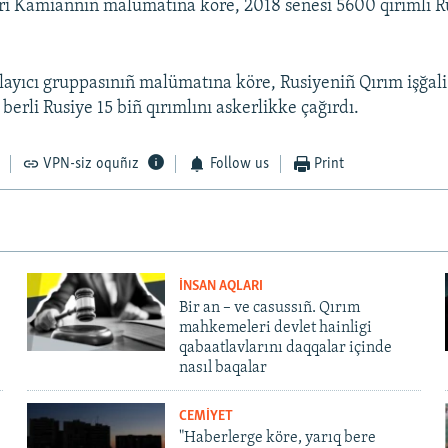
rri Kamiannıñ malümatına köre, 2018 senesi 5600 qırımlı R
layıcı gruppasınıñ malümatına köre, Rusiyeniñ Qırım işğali
erli Rusiye 15 biñ qırımlını askerlikke çağırdı.
VPN-siz oquñız
Follow us
Print
İNSAN AQLARI
Bir an – ve casussıñ. Qırım
mahkemeleri devlet hainligi
qabaatlavlarını daqqalar içinde
nasıl baqalar
CEMİYET
"Haberlerge köre, yarıq bere