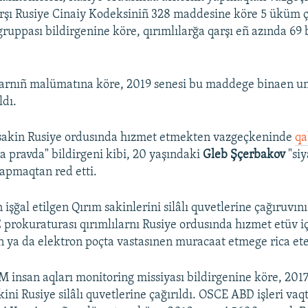
arşı Rusiye Cinaiy Kodeksiniñ 328 maddesine köre 5 üküm ç
gruppası bildirgenine köre, qırımlılarğa qarşı eñ azında 69
larnıñ malümatına köre, 2019 senesi bu maddege binaen
ldı.
 sakin Rusiye ordusında hızmet etmekten vazgeçkeninde
qa
pravda" bildirgeni kibi, 20 yaşındaki
Gleb Şçerbakov
"siy
yapmaqtan red etti.
işğal etilgen Qırım sakinlerini silâlı quvetlerine çağıruvın
 prokuraturası qırımlılarnı Rusiye ordusında hızmet etüv 
n ya da elektron poçta vastasınen muracaat etmege rica ete
 insan aqları monitoring missiyası bildirgenine köre, 2017
ni Rusiye silâlı quvetlerine çağırıldı. OSCE ABD işleri vaq