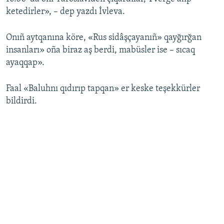
ketedirler», – dep yazdı İvleva.
Onıñ aytqanına köre, «Rus sidâşçayanıñ» qayğırğan
insanları» oña biraz aş berdi, mabüsler ise – sıcaq
ayaqqap».
Faal «Baluhnı qıdırıp tapqan» er keske teşekkürler
bildirdi.