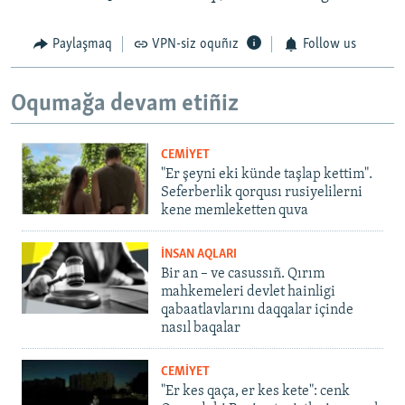
Paylaşmaq
VPN-siz oquñız
Follow us
Oqumağa devam etiñiz
CEMİYET
"Er şeyni eki künde taşlap kettim".
Seferberlik qorqusı rusiyelilerni
kene memleketten quva
İNSAN AQLARI
Bir an – ve casussıñ. Qırım
mahkemeleri devlet hainligi
qabaatlavlarını daqqalar içinde
nasıl baqalar
CEMİYET
"Er kes qaça, er kes kete": cenk