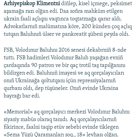
Arhiyepiskop Klimentni
diñlep, kisel içmege, peksimet
aşamağa razı olğan edi. Daa soñra mahküm etilgen
ukrain faali açlıqnı vaqtınca toqtatmağa qarar aldı.
Advokatlarnıñ malümatına köre, 200 künden çoq açlıq
tutqan Baluhnıñ ülser ve pankreatit şübesi peyda oldı.
FSB, Volodımır Baluhnı 2016 senesi dekabrniñ 8-nde
tuttı. FSB hadimleri Volodımır Baluh yaşağan evniñ
çardaqında 90 patron ve bir qaç trotil taş tapılğanını
bildirgen edi. Baluhnıñ imayesi ve aq qorçalayıcıları
onıñ Ukrainağa qoltutqanı içün repressiyalarnıñ
qurbanı oldı, dep tüşüneler. Onıñ evinde Ukraina
bayrağı bar edi.
«Memorial» aq qorçalayıcı merkezi Volodımır Baluhnı
siyasiy mabüs olaraq tanıdı. Aq qorçalayıcılarnıñ
fikirince, faalni taqip etüv sebebi evinde tiklegen
«Sema Yüzü Qaramanları soq., 18» levhası olğan.