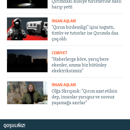
Qırımdaki Rusiye turistlerine nasıl
barıp yetti
İNSAN AQLARI
"Qırım birdemligi" işini toqtattı,
tintüv ve tutuvlar ise Qırımda daa
çoq oldı
CEMİYET
"Haberlerge köre, yarıq bere
ekenler, amma biz bütünley
ekektriksizmiz"
İNSAN AQLARI
Olğa Skrıpnık: "Qırım azat etilsin
dep, insanlar yarıqsız ve suvsuz
yaşamağa azırlar"
QOŞULIÑIZ!