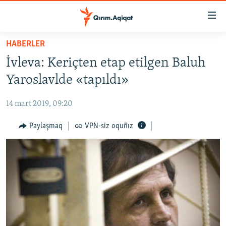
Link
açıqlığı
Esas
HABERLER
mündericege
HABERLER
İvleva: Keriçten etap etilgen Baluh
qaytmaq
SİYASET
Baş
Yaroslavlde «tapıldı»
İQTİSADİYAT
navigatsiyağa
qaytmaq
14 mart 2019, 09:20
CEMİYET
Qıdıruvğa
MEDENİYET
Paylaşmaq
VPN-siz oquñız
qaytmaq
İNSAN AQLARI
VİDEO
SÜRET
BLOGLAR
FİKİR