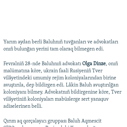
Yarım aydan berli Baluhnıñ tuvğanları ve advokatları
onıñ bulunğan yerini tam olaraq bilmegen edi.
Fevralniñ 28-nde Baluhnıñ advokatı
Olga Dinze
, onıñ
malümatına köre, ukrain faali Rusiyeniñ Tver
vilâyetindeki umumiy rejim koloniyalarından birine
avuştırıla, dep bildirgen edi. Lâkin Baluh avuştırılğan
koloniyanı bilmey. Advokatnıñ bildirgenine köre, Tver
vilâyetiniñ koloniyaları mabüslerge sert yanaşuv
adiselerinen belli.
Qırım aq qorçalayıcı gruppası Baluh Aqmescit