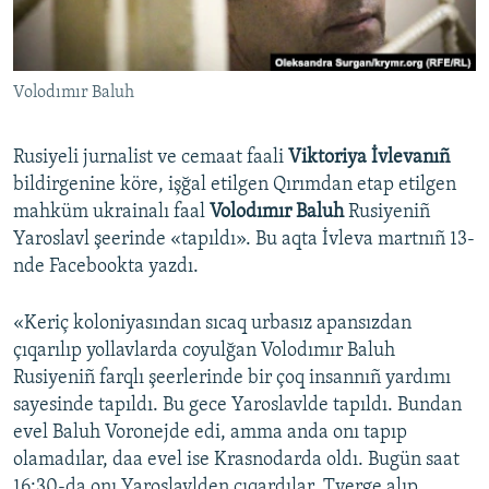
Русский
Українською
Volodımır Baluh
QOŞULIÑIZ!
Rusiyeli jurnalist ve cemaat faali
Viktoriya İvlevanıñ
bildirgenine köre, işğal etilgen Qırımdan etap etilgen
mahküm ukrainalı faal
Volodımır Baluh
Rusiyeniñ
RFE/RS bütün saytları
Yaroslavl şeerinde «tapıldı». Bu aqta İvleva martnıñ 13-
nde Facebookta yazdı.
«Keriç koloniyasından sıcaq urbasız apansızdan
çıqarılıp yollavlarda coyulğan Volodımır Baluh
Rusiyeniñ farqlı şeerlerinde bir çoq insannıñ yardımı
sayesinde tapıldı. Bu gece Yaroslavlde tapıldı. Bundan
evel Baluh Voronejde edi, amma anda onı tapıp
olamadılar, daa evel ise Krasnodarda oldı. Bugün saat
16:30-da onı Yaroslavlden çıqardılar, Tverge alıp