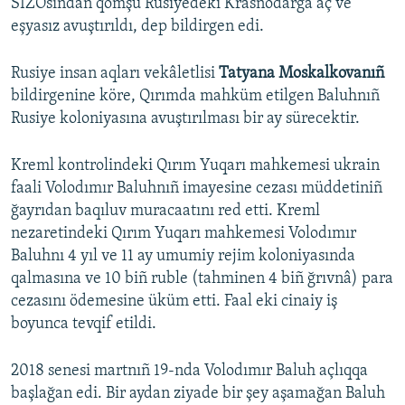
SİZOsından qomşu Rusiyedeki Krasnodarğa aç ve
eşyasız avuştırıldı, dep bildirgen edi.
Rusiye insan aqları vekâletlisi
Tatyana Moskalkovanıñ
bildirgenine köre, Qırımda mahküm etilgen Baluhnıñ
Rusiye koloniyasına avuştırılması bir ay sürecektir.
Kreml kontrolindeki Qırım Yuqarı mahkemesi ukrain
faali Volodımır Baluhnıñ imayesine cezası müddetiniñ
ğayrıdan baqıluv muracaatını red etti. Kreml
nezaretindeki Qırım Yuqarı mahkemesi Volodımır
Baluhnı 4 yıl ve 11 ay umumiy rejim koloniyasında
qalmasına ve 10 biñ ruble (tahminen 4 biñ ğrıvnâ) para
cezasını ödemesine üküm etti. Faal eki cinaiy iş
boyunca tevqif etildi.
2018 senesi martnıñ 19-nda Volodımır Baluh açlıqqa
başlağan edi. Bir aydan ziyade bir şey aşamağan Baluh