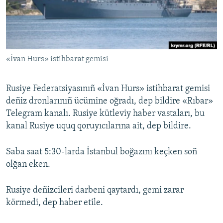
Русский
Українською
«İvan Hurs» istihbarat gemisi
QOŞULIÑIZ!
Rusiye Federatsiyasınıñ «İvan Hurs» istihbarat gemisi
deñiz dronlarınıñ ücümine oğradı, dep bildire «Rıbar»
RFE/RS bütün saytları
Telegram kanalı. Rusiye kütleviy haber vastaları, bu
kanal Rusiye uquq qoruyıcılarına ait, dep bildire.
Saba saat 5:30-larda İstanbul boğazını keçken soñ
olğan eken.
Rusiye deñizcileri darbeni qaytardı, gemi zarar
körmedi, dep haber etile.