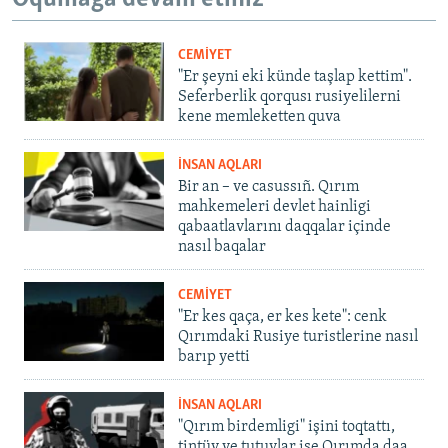
CEMİYET
"Er şeyni eki künde taşlap kettim".
Seferberlik qorqusı rusiyelilerni
kene memleketten quva
İNSAN AQLARI
Bir an – ve casussıñ. Qırım
mahkemeleri devlet hainligi
qabaatlavlarını daqqalar içinde
nasıl baqalar
CEMİYET
"Er kes qaça, er kes kete": cenk
Qırımdaki Rusiye turistlerine nasıl
barıp yetti
İNSAN AQLARI
"Qırım birdemligi" işini toqtattı,
tintüv ve tutuvlar ise Qırımda daa