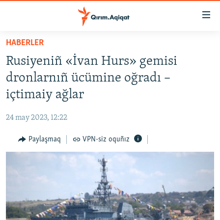
Link
açıqlığı
Esas
HABERLER
mündericege
HABERLER
Rusiyeniñ «İvan Hurs» gemisi
qaytmaq
SİYASET
Baş
dronlarnıñ ücümine oğradı –
İQTİSADİYAT
navigatsiyağa
içtimaiy ağlar
qaytmaq
CEMİYET
Qıdıruvğa
24 may 2023, 12:22
MEDENİYET
qaytmaq
Paylaşmaq
VPN-siz oquñız
İNSAN AQLARI
VİDEO
SÜRET
BLOGLAR
FİKİR