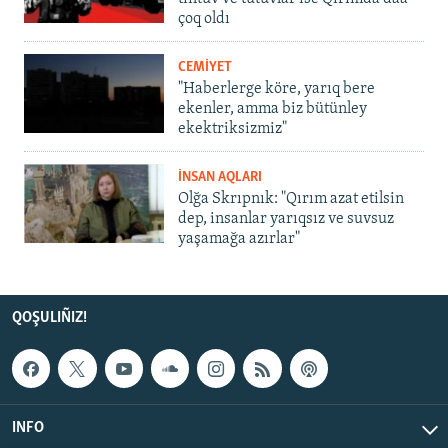
çoq oldı
CEMİYET
"Haberlerge köre, yarıq bere
ekenler, amma biz bütünley
ekektriksizmiz"
İNSAN AQLARI
Olğa Skrıpnık: "Qırım azat etilsin
dep, insanlar yarıqsız ve suvsuz
yaşamağa azırlar"
QOŞULIÑIZ!
INFO