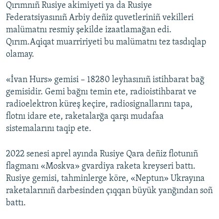
Qırımnıñ Rusiye akimiyeti ya da Rusiye
Federatsiyasınıñ Arbiy deñiz quvetleriniñ vekilleri
malümatnı resmiy şekilde izaatlamağan edi.
Qırım.Aqiqat muarririyeti bu malümatnı tez tasdıqlap
olamay.
«İvan Hurs» gemisi – 18280 leyhasınıñ istihbarat bağ
gemisidir. Gemi bağnı temin ete, radioistihbarat ve
radioelektron küreş keçire, radiosignallarını tapa,
flotnı idare ete, raketalarğa qarşı mudafaa
sistemalarını taqip ete.
2022 senesi aprel ayında Rusiye Qara deñiz flotunıñ
flagmanı «Moskva» gvardiya raketa kreyseri battı.
Rusiye gemisi, tahminlerge köre, «Neptun» Ukrayına
raketalarınıñ darbesinden çıqqan büyük yanğından soñ
battı.