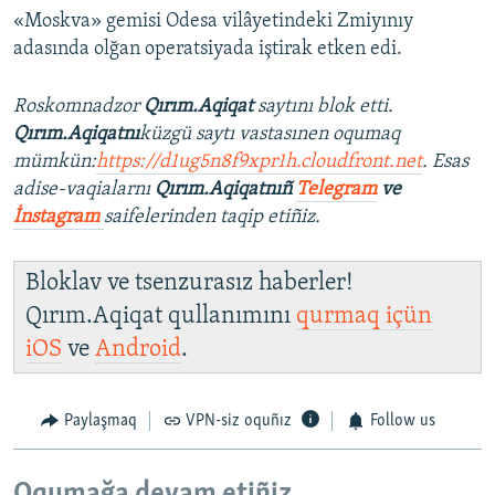
«Moskva» gemisi Odesa vilâyetindeki Zmiyınıy
adasında olğan operatsiyada iştirak etken edi.
Roskomnadzor
Qırım.Aqiqat
saytını blok etti.
Qırım.Aqiqatnı
küzgü saytı vastasınen oqumaq
mümkün:
https://d1ug5n8f9xpr1h.cloudfront.net
. Esas
adise-vaqialarnı
Qırım.Aqiqatnıñ
Telegram
ve
İnstagram
saifelerinden taqip etiñiz.
Bloklav ve tsenzurasız haberler!
Qırım.Aqiqat qullanımını
qurmaq içün
iOS
ve
Android
.
Paylaşmaq
VPN-siz oquñız
Follow us
Oqumağa devam etiñiz