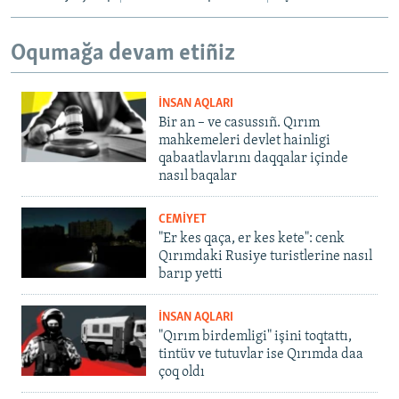
Oqumağa devam etiñiz
İNSAN AQLARI
Bir an – ve casussıñ. Qırım
mahkemeleri devlet hainligi
qabaatlavlarını daqqalar içinde
nasıl baqalar
CEMİYET
"Er kes qaça, er kes kete": cenk
Qırımdaki Rusiye turistlerine nasıl
barıp yetti
İNSAN AQLARI
"Qırım birdemligi" işini toqtattı,
tintüv ve tutuvlar ise Qırımda daa
çoq oldı