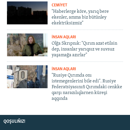
CEMİYET
"Haberlerge köre, yarıq bere
ekenler, amma biz bütünley
ekektriksizmiz"
İNSAN AQLARI
Olğa Skrıpnık: "Qırım azat etilsin
dep, insanlar yarıqsız ve suvsuz
yaşamağa azırlar"
İNSAN AQLARI
"Rusiye Qırımda onı
istemegenlerini bile edi". Rusiye
Federatsiyasınıñ Qırımdaki cenkke
qarşı narazılıqlarnen küreşi
aqqında
QOŞULIÑIZ!