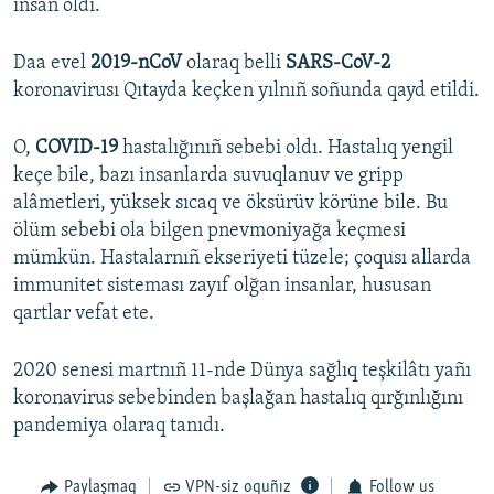
insan oldı.
Daa evel
2019-nCoV
olaraq belli
SARS-CoV-2
koronavirusı Qıtayda keçken yılnıñ soñunda qayd etildi.
O,
COVID-19
hastalığınıñ sebebi oldı. Hastalıq yengil
keçe bile, bazı insanlarda suvuqlanuv ve gripp
alâmetleri, yüksek sıcaq ve öksürüv körüne bile. Bu
ölüm sebebi ola bilgen pnevmoniyağa keçmesi
mümkün. Hastalarnıñ ekseriyeti tüzele; çoqusı allarda
immunitet sisteması zayıf olğan insanlar, hususan
qartlar vefat ete.
2020 senesi martnıñ 11-nde Dünya sağlıq teşkilâtı yañı
koronavirus sebebinden başlağan hastalıq qırğınlığını
pandemiya olaraq tanıdı.
Paylaşmaq
VPN-siz oquñız
Follow us