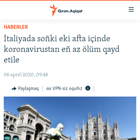
Link
açıqlığı
Esas
HABERLER
mündericege
HABERLER
İtaliyada soñki eki afta içinde
qaytmaq
SİYASET
Baş
koronavirustan eñ az ölüm qayd
İQTİSADİYAT
navigatsiyağa
etile
qaytmaq
CEMİYET
Qıdıruvğa
06 aprel 2020, 09:48
MEDENİYET
qaytmaq
Paylaşmaq
VPN-siz oquñız
İNSAN AQLARI
VİDEO
SÜRET
BLOGLAR
FİKİR