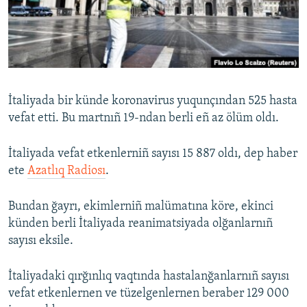
Русский
Українською
QOŞULIÑIZ!
İtaliyada bir künde koronavirus yuqunçından 525 hasta
vefat etti. Bu martnıñ 19-ndan berli eñ az ölüm oldı.
RFE/RS bütün saytları
İtaliyada vefat etkenlerniñ sayısı 15 887 oldı, dep haber
ete
Azatlıq Radiosı
.
Bundan ğayrı, ekimlerniñ malümatına köre, ekinci
künden berli İtaliyada reanimatsiyada olğanlarnıñ
sayısı eksile.
İtaliyadaki qırğınlıq vaqtında hastalanğanlarnıñ sayısı
vefat etkenlernen ve tüzelgenlernen beraber 129 000