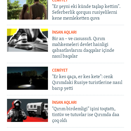
CEMİYET
"Er şeyni eki künde taşlap kettim".
Seferberlik qorqusı rusiyelilerni
kene memleketten quva
İNSAN AQLARI
Bir an – ve casussıñ. Qırım
mahkemeleri devlet hainligi
qabaatlavlarını daqqalar içinde
nasıl baqalar
CEMİYET
"Er kes qaça, er kes kete": cenk
Qırımdaki Rusiye turistlerine nasıl
barıp yetti
İNSAN AQLARI
"Qırım birdemligi" işini toqtattı,
tintüv ve tutuvlar ise Qırımda daa
çoq oldı