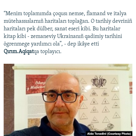
“Menim toplamımda çoqusı nemse, flamand ve italya
mütehassıslarnıñ haritaları toplağan. O tarihiy devriniñ
haritaları pek dülber, sanat eseri kibi. Bu haritalar
kitap kibi - zemaneviy Ukrainanıñ qadimiy tarihini
ögrenmege yardımcı ola”, - dep ikâye etti
Qırım.Aqiqat
qa toplayıcı.