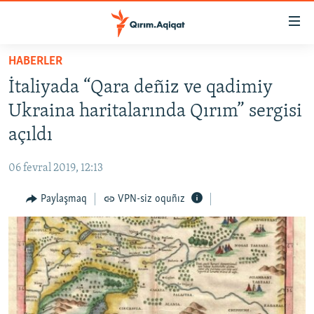
Link
açıqlığı
Esas
HABERLER
mündericege
HABERLER
İtaliyada “Qara deñiz ve qadimiy
qaytmaq
SİYASET
Baş
Ukraina haritalarında Qırım” sergisi
İQTİSADİYAT
navigatsiyağa
açıldı
qaytmaq
CEMİYET
Qıdıruvğa
06 fevral 2019, 12:13
MEDENİYET
qaytmaq
Paylaşmaq
VPN-siz oquñız
İNSAN AQLARI
VİDEO
SÜRET
BLOGLAR
FİKİR