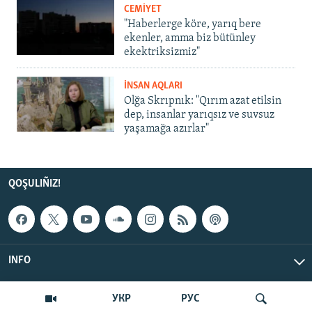
CEMİYET
"Haberlerge köre, yarıq bere
ekenler, amma biz bütünley
ekektriksizmiz"
İNSAN AQLARI
Olğa Skrıpnık: "Qırım azat etilsin
dep, insanlar yarıqsız ve suvsuz
yaşamağa azırlar"
QOŞULIÑIZ!
INFO
© Qırım.Aqiqat, 2026 | All Rights Reserved.
УКР
РУС