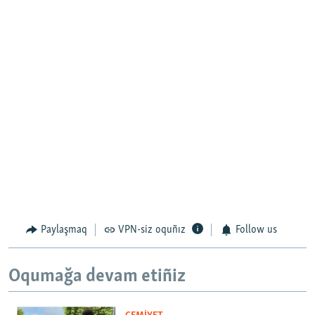
Paylaşmaq
VPN-siz oquñız
Follow us
Oqumağa devam etiñiz