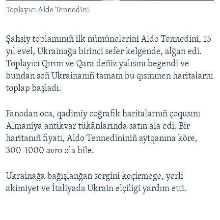
Toplayıcı Aldo Tennedini
Şahsiy toplamınıñ ilk nümünelerini Aldo Tennedini, 15
yıl evel, Ukrainağa birinci sefer kelgende, alğan edi.
Toplayıcı Qırım ve Qara deñiz yalısını begendi ve
bundan soñ Ukrainanıñ tamam bu qısmınen haritalarnı
toplap başladı.
Fanodan oca, qadimiy coğrafik haritalarnıñ çoqusını
Almaniya antikvar tükânlarında satın ala edi. Bir
haritanıñ fiyatı, Aldo Tennedininiñ aytqanına köre,
300-1000 avro ola bile.
Ukrainağa bağışlanğan sergini keçirmege, yerli
akimiyet ve İtaliyada Ukrain elçiligi yardım etti.