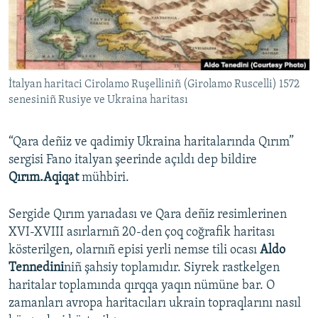
Русский
Українською
İtalyan haritaci Cirolamo Ruşelliniñ (Girolamo Ruscelli) 1572
QOŞULIÑIZ!
senesiniñ Rusiye ve Ukraina haritası
“Qara deñiz ve qadimiy Ukraina haritalarında Qırım”
RFE/RS bütün saytları
sergisi Fano italyan şeerinde açıldı dep bildire
Qırım.Aqiqat
mühbiri.
Sergide Qırım yarıadası ve Qara deñiz resimlerinen
XVI-XVIII asırlarnıñ 20-den çoq coğrafik haritası
kösterilgen, olarnıñ episi yerli nemse tili ocası
Aldo
Tennedini
niñ şahsiy toplamıdır. Siyrek rastkelgen
haritalar toplamında qırqqa yaqın nümüne bar. O
zamanları avropa haritacıları ukrain topraqlarını nasıl