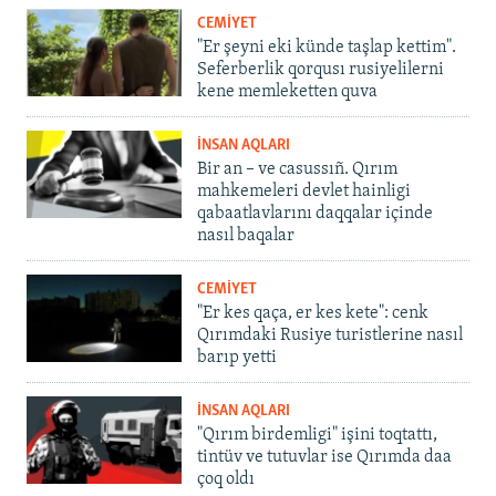
CEMİYET
"Er şeyni eki künde taşlap kettim".
Seferberlik qorqusı rusiyelilerni
kene memleketten quva
İNSAN AQLARI
Bir an – ve casussıñ. Qırım
mahkemeleri devlet hainligi
qabaatlavlarını daqqalar içinde
nasıl baqalar
CEMİYET
"Er kes qaça, er kes kete": cenk
Qırımdaki Rusiye turistlerine nasıl
barıp yetti
İNSAN AQLARI
"Qırım birdemligi" işini toqtattı,
tintüv ve tutuvlar ise Qırımda daa
çoq oldı