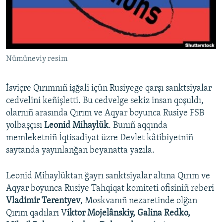
Русский
Українською
Nümüneviy resim
QOŞULIÑIZ!
İsviçre Qırımnıñ işğali içün Rusiyege qarşı sanktsiyalar
cedvelini keñişletti. Bu cedvelge sekiz insan qoşuldı,
RFE/RS bütün saytları
olarnıñ arasında Qırım ve Aqyar boyunca Rusiye FSB
yolbaşçısı
Leonid Mihaylük
. Bunıñ aqqında
memleketniñ İqtisadiyat üzre Devlet kâtibiyetniñ
saytanda yayınlanğan beyanatta yazıla.
Leonid Mihaylüktan ğayrı sanktsiyalar altına Qırım ve
Aqyar boyunca Rusiye Tahqiqat komiteti ofisiniñ reberi
Vladimir Terentyev
, Moskvanıñ nezaretinde olğan
Qırım qadıları V
iktor Mojelânskiy, Galina Redko,