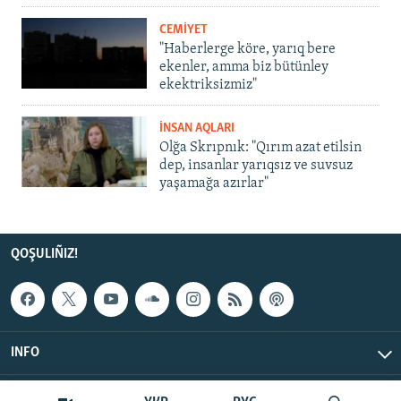
CEMİYET
"Haberlerge köre, yarıq bere
ekenler, amma biz bütünley
ekektriksizmiz"
İNSAN AQLARI
Olğa Skrıpnık: "Qırım azat etilsin
dep, insanlar yarıqsız ve suvsuz
yaşamağa azırlar"
QOŞULIÑIZ!
INFO
© Qırım.Aqiqat, 2026 | All Rights Reserved.