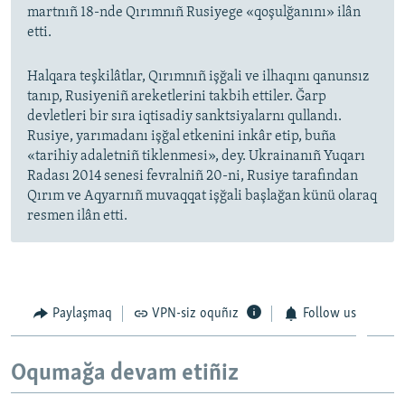
martnıñ 18-nde Qırımnıñ Rusiyege «qoşulğanını» ilân
etti.
Halqara teşkilâtlar, Qırımnıñ işğali ve ilhaqını qanunsız
tanıp, Rusiyeniñ areketlerini takbih ettiler. Ğarp
devletleri bir sıra iqtisadiy sanktsiyalarnı qullandı.
Rusiye, yarımadanı işğal etkenini inkâr etip, buña
«tarihiy adaletniñ tiklenmesi», dey. Ukrainanıñ Yuqarı
Radası 2014 senesi fevralniñ 20-ni, Rusiye tarafından
Qırım ve Aqyarnıñ muvaqqat işğali başlağan künü olaraq
resmen ilân etti.
Paylaşmaq
VPN-siz oquñız
Follow us
Oqumağa devam etiñiz