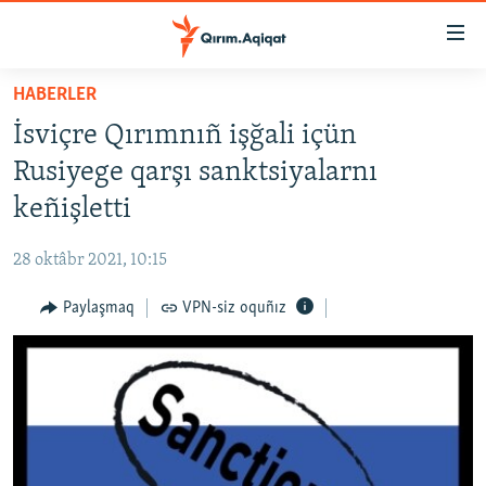
Link
açıqlığı
Esas
HABERLER
mündericege
HABERLER
İsviçre Qırımnıñ işğali içün
qaytmaq
SİYASET
Baş
Rusiyege qarşı sanktsiyalarnı
İQTİSADİYAT
navigatsiyağa
keñişletti
qaytmaq
CEMİYET
Qıdıruvğa
28 oktâbr 2021, 10:15
MEDENİYET
qaytmaq
Paylaşmaq
VPN-siz oquñız
İNSAN AQLARI
VİDEO
SÜRET
BLOGLAR
FİKİR