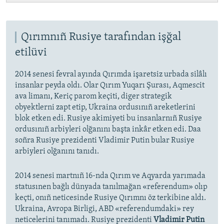
Qırımnıñ Rusiye tarafından işğal
etilüvi
2014 senesi fevral ayında Qırımda işaretsiz urbada silâlı
insanlar peyda oldı. Olar Qırım Yuqarı Şurası, Aqmescit
ava limanı, Keriç parom keçiti, diger strategik
obyektlerni zapt etip, Ukraina ordusınıñ areketlerini
blok etken edi. Rusiye akimiyeti bu insanlarnıñ Rusiye
ordusınıñ arbiyleri olğanını başta inkâr etken edi. Daa
soñra Rusiye prezidenti Vladimir Putin bular Rusiye
arbiyleri olğanını tanıdı.
2014 senesi martnıñ 16-nda Qırım ve Aqyarda yarımada
statusınen bağlı dünyada tanılmağan «referendum» olıp
keçti, onıñ neticesinde Rusiye Qırımnı öz terkibine aldı.
Ukraina, Avropa Birligi, ABD «referendumdaki» rey
neticelerini tanımadı. Rusiye prezidenti
Vladimir Putin