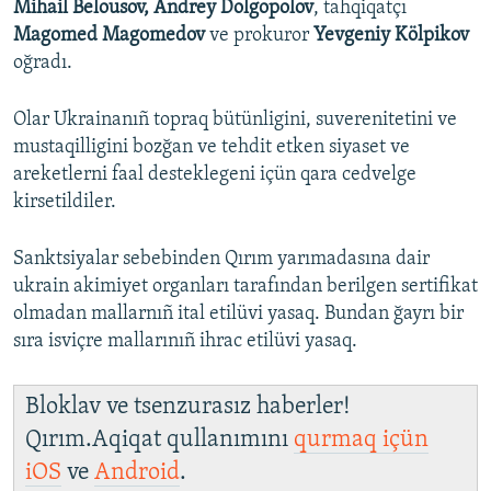
Mihail Belousov, Andrey Dolgopolov
, tahqiqatçı
Magomed Magomedov
ve prokuror
Yevgeniy Kölpikov
oğradı.
Olar Ukrainanıñ topraq bütünligini, suverenitetini ve
mustaqilligini bozğan ve tehdit etken siyaset ve
areketlerni faal desteklegeni içün qara cedvelge
kirsetildiler.
Sanktsiyalar sebebinden Qırım yarımadasına dair
ukrain akimiyet organları tarafından berilgen sertifikat
olmadan mallarnıñ ital etilüvi yasaq. Bundan ğayrı bir
sıra isviçre mallarınıñ ihrac etilüvi yasaq.
Bloklav ve tsenzurasız haberler!
Qırım.Aqiqat qullanımını
qurmaq içün
iOS
ve
Android
.