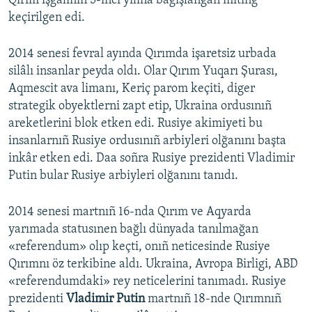
Qırım işğaliniñ 5-inci yılına bağışlanğan miting
keçirilgen edi.
2014 senesi fevral ayında Qırımda işaretsiz urbada
silâlı insanlar peyda oldı. Olar Qırım Yuqarı Şurası,
Aqmescit ava limanı, Keriç parom keçiti, diger
strategik obyektlerni zapt etip, Ukraina ordusınıñ
areketlerini blok etken edi. Rusiye akimiyeti bu
insanlarnıñ Rusiye ordusınıñ arbiyleri olğanını başta
inkâr etken edi. Daa soñra Rusiye prezidenti Vladimir
Putin bular Rusiye arbiyleri olğanını tanıdı.
2014 senesi martnıñ 16-nda Qırım ve Aqyarda
yarımada statusınen bağlı dünyada tanılmağan
«referendum» olıp keçti, onıñ neticesinde Rusiye
Qırımnı öz terkibine aldı. Ukraina, Avropa Birligi, ABD
«referendumdaki» rey neticelerini tanımadı. Rusiye
prezidenti
Vladimir Putin
martnıñ 18-nde Qırımnıñ