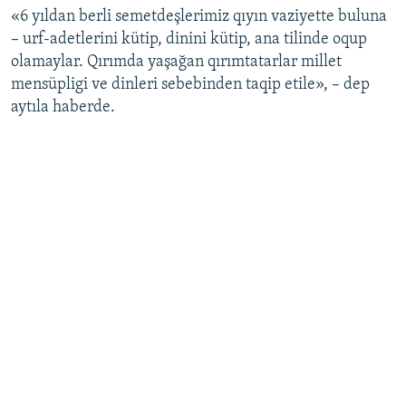
«6 yıldan berli semetdeşlerimiz qıyın vaziyette buluna
Русский
– urf-adetlerini kütip, dinini kütip, ana tilinde oqup
olamaylar. Qırımda yaşağan qırımtatarlar millet
Українською
mensüpligi ve dinleri sebebinden taqip etile», – dep
aytıla haberde.
QOŞULIÑIZ!
RFE/RS bütün saytları