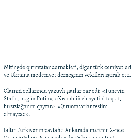
Mitingde qırımtatar dernekleri, diger türk cemiyetleri
ve Ukraina medeniyet derneginiñ vekilleri iştirak etti.
Olarnıñ qollarında yazuvlı şiarlar bar edi: «Tünevin
Stalin, bugün Putin», «Kremlniñ cinayetini toqtat,
hırsızlağanını qaytar», «Qırımtatarlar teslim
olmaycaq».
Bıltır Türkiyeniñ paytahtı Ankarada martnıñ 2-nde