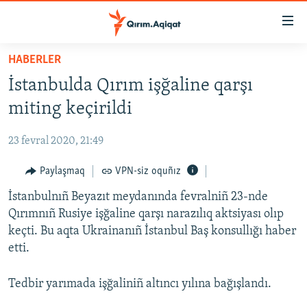
Link
açıqlığı
Esas
HABERLER
mündericege
HABERLER
İstanbulda Qırım işğaline qarşı
qaytmaq
SİYASET
Baş
miting keçirildi
İQTİSADİYAT
navigatsiyağa
qaytmaq
23 fevral 2020, 21:49
CEMİYET
Qıdıruvğa
MEDENİYET
Paylaşmaq
VPN-siz oquñız
qaytmaq
İNSAN AQLARI
İstanbulnıñ Beyazıt meydanında fevralniñ 23-nde
Qırımnıñ Rusiye işğaline qarşı narazılıq aktsiyası olıp
VİDEO
keçti. Bu aqta Ukrainanıñ İstanbul Baş konsullığı haber
SÜRET
etti.
BLOGLAR
Tedbir yarımada işğaliniñ altıncı yılına bağışlandı.
FİKİR