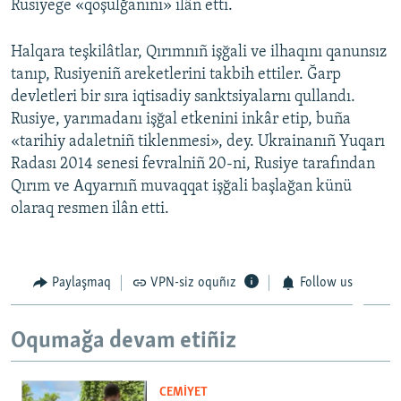
Rusiyege «qoşulğanını» ilân etti.
Halqara teşkilâtlar, Qırımnıñ işğali ve ilhaqını qanunsız
tanıp, Rusiyeniñ areketlerini takbih ettiler. Ğarp
devletleri bir sıra iqtisadiy sanktsiyalarnı qullandı.
Rusiye, yarımadanı işğal etkenini inkâr etip, buña
«tarihiy adaletniñ tiklenmesi», dey. Ukrainanıñ Yuqarı
Radası 2014 senesi fevralniñ 20-ni, Rusiye tarafından
Qırım ve Aqyarnıñ muvaqqat işğali başlağan künü
olaraq resmen ilân etti.
Paylaşmaq
VPN-siz oquñız
Follow us
Oqumağa devam etiñiz
CEMİYET