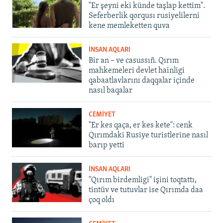
"Er şeyni eki künde taşlap kettim".
Seferberlik qorqusı rusiyelilerni
kene memleketten quva
İNSAN AQLARI
Bir an – ve casussıñ. Qırım
mahkemeleri devlet hainligi
qabaatlavlarını daqqalar içinde
nasıl baqalar
CEMİYET
"Er kes qaça, er kes kete": cenk
Qırımdaki Rusiye turistlerine nasıl
barıp yetti
İNSAN AQLARI
"Qırım birdemligi" işini toqtattı,
tintüv ve tutuvlar ise Qırımda daa
çoq oldı