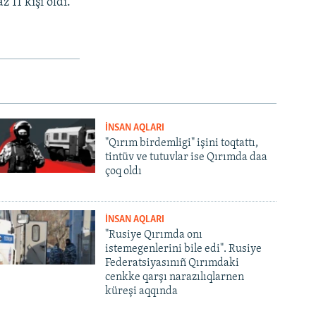
 11 kişi oldı.
İNSAN AQLARI
"Qırım birdemligi" işini toqtattı,
tintüv ve tutuvlar ise Qırımda daa
çoq oldı
İNSAN AQLARI
"Rusiye Qırımda onı
istemegenlerini bile edi". Rusiye
Federatsiyasınıñ Qırımdaki
cenkke qarşı narazılıqlarnen
küreşi aqqında