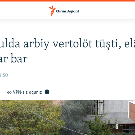
lda arbiy vertolöt tüşti, e
ar bar
08:50
VPN-siz oquñız