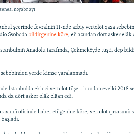
 senesi noyabr ayı
anbul şeerinde fevralniñ 11-nde arbiy vertolöt qaza sebe
Radio Svoboda
bildirgenine köre
, eñ azından dört asker elâk 
İstanbulnıñ Anadolu tarafında, Çekmeköyde tüşti, dep bildir
ı sebebinden yerde kimse yaralanmadı.
inde İstanbulda ekinci vertolöt tüşe – bundan evelki 2018 s
nda da dört asker elâk olğan edi.
rasınıñ ofisinde haber etilgenine köre, vertolöt qazasınıñ s
 başladı.