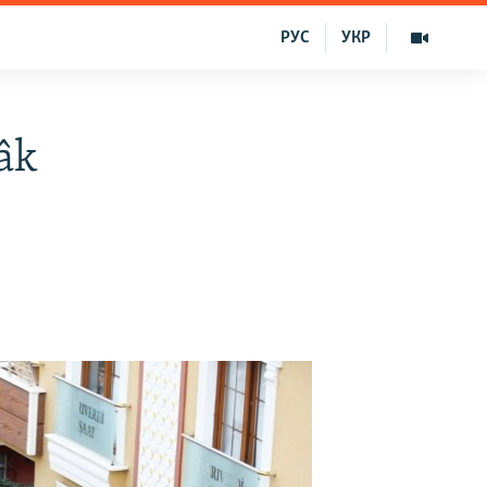
РУС
УКР
lâk