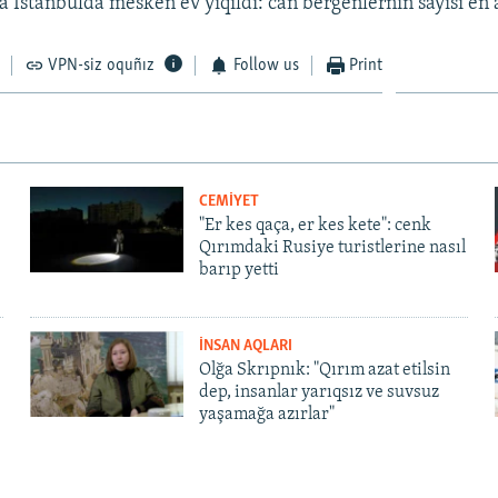
 İstanbulda mesken ev yıqıldı: can bergenlerniñ sayısı eñ az
VPN-siz oquñız
Follow us
Print
CEMİYET
"Er kes qaça, er kes kete": cenk
Qırımdaki Rusiye turistlerine nasıl
barıp yetti
İNSAN AQLARI
Olğa Skrıpnık: "Qırım azat etilsin
dep, insanlar yarıqsız ve suvsuz
yaşamağa azırlar"