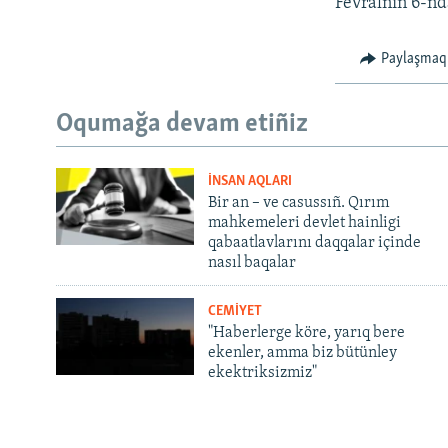
Fevralniñ 6-nda
Paylaşmaq
Oqumağa devam etiñiz
İNSAN AQLARI
Bir an – ve casussıñ. Qırım
mahkemeleri devlet hainligi
qabaatlavlarını daqqalar içinde
nasıl baqalar
CEMİYET
"Haberlerge köre, yarıq bere
ekenler, amma biz bütünley
ekektriksizmiz"