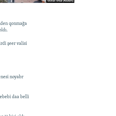
binden qonmağa
oldı.
di şeer valisi
enesi noyabr
ebebi daa belli