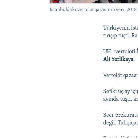
İstanbuldaki vertolöt qazasınıñ yeri, 2018
Türkiyeniñ İst
tırışıp tüşti. 
UH-1vertolöti 
Ali Yerlikaya
.
Vertolöt qazas
Soñki üç ay iç
ayında tüşti, a
Şeer prokuratu
degil. Tahqiqat