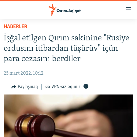
Link
açıqlığı
Esas
HABERLER
mündericege
HABERLER
İşğal etilgen Qırım sakinine "Rusiye
qaytmaq
SİYASET
Baş
ordusını itibardan tüşürüv" içün
İQTİSADİYAT
navigatsiyağa
para cezasını berdiler
qaytmaq
CEMİYET
Qıdıruvğa
25 mart 2022, 10:12
MEDENİYET
qaytmaq
Paylaşmaq
VPN-siz oquñız
İNSAN AQLARI
VİDEO
SÜRET
BLOGLAR
FİKİR