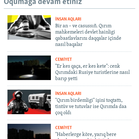
Oqumağa devam etiñiz
İNSAN AQLARI
Bir an – ve casussıñ. Qırım
mahkemeleri devlet hainligi
qabaatlavlarını daqqalar içinde
nasıl baqalar
CEMİYET
"Er kes qaça, er kes kete": cenk
Qırımdaki Rusiye turistlerine nasıl
barıp yetti
İNSAN AQLARI
"Qırım birdemligi" işini toqtattı,
tintüv ve tutuvlar ise Qırımda daa
çoq oldı
CEMİYET
"Haberlerge köre, yarıq bere