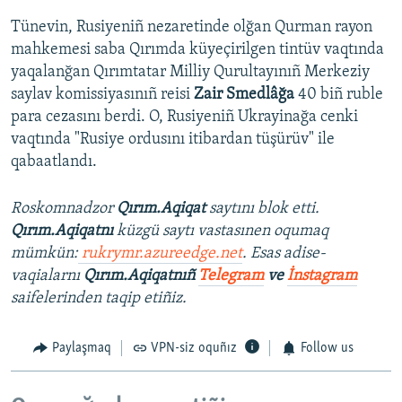
Tünevin, Rusiyeniñ nezaretinde olğan Qurman rayon
mahkemesi saba Qırımda küyeçirilgen tintüv vaqtında
yaqalanğan Qırımtatar Milliy Qurultayınıñ Merkeziy
saylav komissiyasınıñ reisi
Zair Smedlâğa
40 biñ ruble
para cezasını berdi. O, Rusiyeniñ Ukrayinağa cenki
vaqtında "Rusiye ordusını itibardan tüşürüv" ile
qabaatlandı.
Roskomnadzor
Qırım.Aqiqat
saytını blok etti.
Qırım.Aqiqatnı
küzgü saytı vastasınen oqumaq
mümkün:
rukrymr.azureedge.net
. Esas adise-
vaqialarnı
Qırım.Aqiqatnıñ
Telegram
ve
İnstagram
saifelerinden taqip etiñiz.
Paylaşmaq
VPN-siz oquñız
Follow us