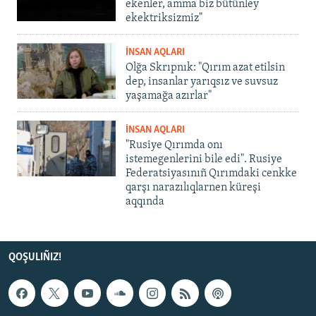
ekenler, amma biz bütünley
ekektriksizmiz"
İNSAN AQLARI
Olğa Skrıpnık: "Qırım azat etilsin
dep, insanlar yarıqsız ve suvsuz
yaşamağa azırlar"
İNSAN AQLARI
"Rusiye Qırımda onı
istemegenlerini bile edi". Rusiye
Federatsiyasınıñ Qırımdaki cenkke
qarşı narazılıqlarnen küreşi
aqqında
QOŞULIÑIZ!