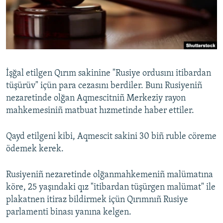
Русский
Українською
QOŞULIÑIZ!
İşğal etilgen Qırım sakinine "Rusiye ordusını itibardan
tüşürüv" içün para cezasını berdiler. Bunı Rusiyeniñ
nezaretinde olğan Aqmescitniñ Merkeziy rayon
RFE/RS bütün saytları
mahkemesiniñ matbuat hızmetinde haber ettiler.
Qayd etilgeni kibi, Aqmescit sakini 30 biñ ruble cöreme
ödemek kerek.
Rusiyeniñ nezaretinde olğanmahkemeniñ malümatına
köre, 25 yaşındaki qız "itibardan tüşürgen malümat" ile
plakatnen itiraz bildirmek içün Qırımnıñ Rusiye
parlamenti binası yanına kelgen.