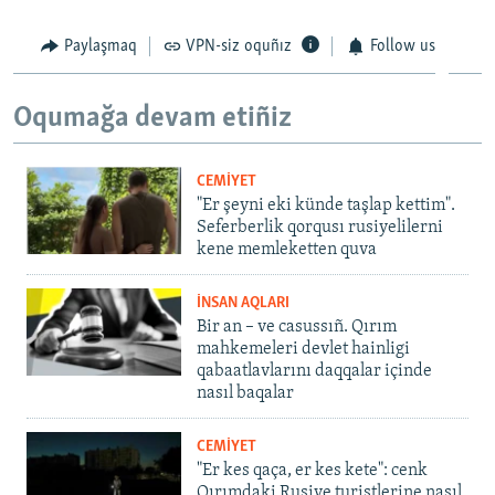
Paylaşmaq
VPN-siz oquñız
Follow us
Oqumağa devam etiñiz
CEMİYET
"Er şeyni eki künde taşlap kettim".
Seferberlik qorqusı rusiyelilerni
kene memleketten quva
İNSAN AQLARI
Bir an – ve casussıñ. Qırım
mahkemeleri devlet hainligi
qabaatlavlarını daqqalar içinde
nasıl baqalar
CEMİYET
"Er kes qaça, er kes kete": cenk
Qırımdaki Rusiye turistlerine nasıl