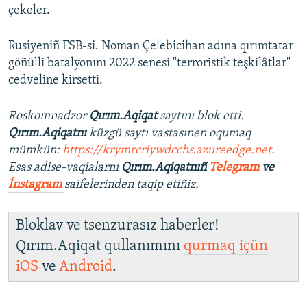
çekeler.
Rusiyeniñ FSB-si. Noman Çelebicihan adına qırımtatar
göñülli batalyonını 2022 senesi "terroristik teşkilâtlar"
cedveline kirsetti.
Roskomnadzor
Qırım.Aqiqat
saytını blok etti.
Qırım.Aqiqatnı
küzgü saytı vastasınen oqumaq
mümkün:
https://krymrcriywdcchs.azureedge.net
.
Esas adise-vaqialarnı
Qırım.Aqiqatnıñ
Telegram
ve
İnstagram
saifelerinden taqip etiñiz.
Bloklav ve tsenzurasız haberler!
Qırım.Aqiqat qullanımını
qurmaq içün
iOS
ve
Android
.