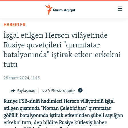
Link
açıqlığı
Esas
HABERLER
mündericege
HABERLER
İşğal etilgen Herson vilâyetinde
qaytmaq
SİYASET
Baş
Rusiye quvetçileri "qırımtatar
İQTİSADİYAT
navigatsiyağa
batalyonında" iştirak etken erkekni
qaytmaq
CEMİYET
tuttı
Qıdıruvğa
MEDENİYET
qaytmaq
28 mart 2024, 11:15
İNSAN AQLARI
Paylaşmaq
VPN-siz oquñız
VİDEO
Rusiye FSB-siniñ hadimleri Herson vilâyetiniñ işğal
SÜRET
etilgen qısmında "Noman Çelebicihan" qırımtatar
BLOGLAR
göñülli batalyonında iştirak etkeninden şübeli sayılğan
erkekni tuttı, dep bildire Rusiye kütleviy haber
FİKİR