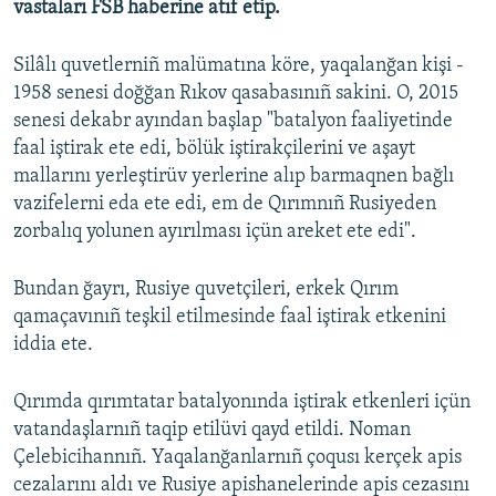
vastaları FSB haberine atıf etip.
Русский
Silâlı quvetlerniñ malümatına köre, yaqalanğan kişi -
Українською
1958 senesi doğğan Rıkov qasabasınıñ sakini. O, 2015
senesi dekabr ayından başlap "batalyon faaliyetinde
QOŞULIÑIZ!
faal iştirak ete edi, bölük iştirakçilerini ve aşayt
mallarını yerleştirüv yerlerine alıp barmaqnen bağlı
vazifelerni eda ete edi, em de Qırımnıñ Rusiyeden
zorbalıq yolunen ayırılması içün areket ete edi".
RFE/RS bütün saytları
Bundan ğayrı, Rusiye quvetçileri, erkek Qırım
qamaçavınıñ teşkil etilmesinde faal iştirak etkenini
iddia ete.
Qırımda qırımtatar batalyonında iştirak etkenleri içün
vatandaşlarnıñ taqip etilüvi qayd etildi. Noman
Çelebicihannıñ. Yaqalanğanlarnıñ çoqusı kerçek apis
cezalarını aldı ve Rusiye apishanelerinde apis cezasını