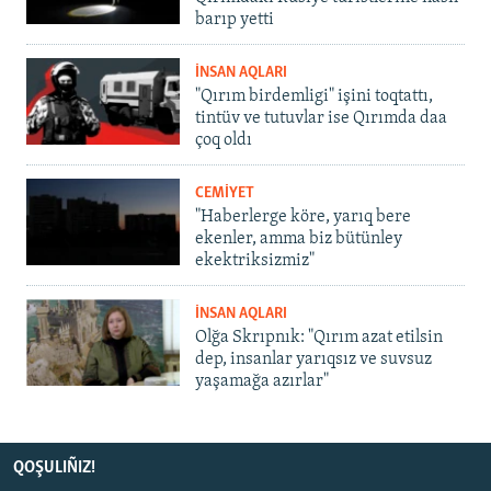
barıp yetti
İNSAN AQLARI
"Qırım birdemligi" işini toqtattı,
tintüv ve tutuvlar ise Qırımda daa
çoq oldı
CEMİYET
"Haberlerge köre, yarıq bere
ekenler, amma biz bütünley
ekektriksizmiz"
İNSAN AQLARI
Olğa Skrıpnık: "Qırım azat etilsin
dep, insanlar yarıqsız ve suvsuz
yaşamağa azırlar"
QOŞULIÑIZ!