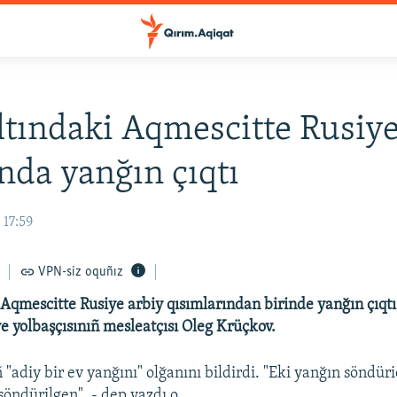
altındaki Aqmescitte Rusiye
nda yanğın çıqtı
 17:59
VPN-siz oquñız
 Aqmescitte Rusiye arbiy qısımlarından birinde yanğın çıqtı
e yolbaşçısınıñ mesleatçısı Oleg Krüçkov.
 "adiy bir ev yanğını" olğanını bildirdi. "Eki yanğın söndür
söndürilgen", - dep yazdı o.