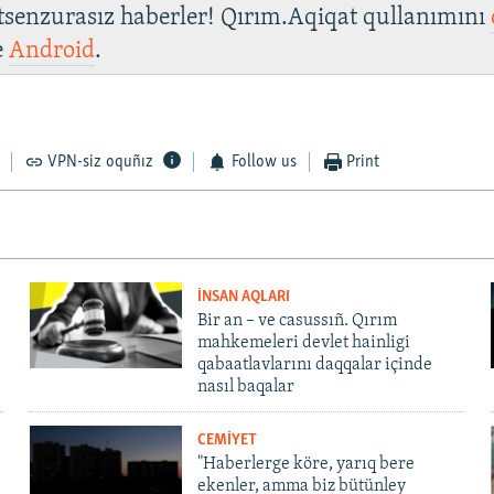
 tsenzurasız haberler! Qırım.Aqiqat qullanımını
e
Android
.
VPN-siz oquñız
Follow us
Print
İNSAN AQLARI
Bir an – ve casussıñ. Qırım
mahkemeleri devlet hainligi
qabaatlavlarını daqqalar içinde
nasıl baqalar
CEMİYET
"Haberlerge köre, yarıq bere
ekenler, amma biz bütünley