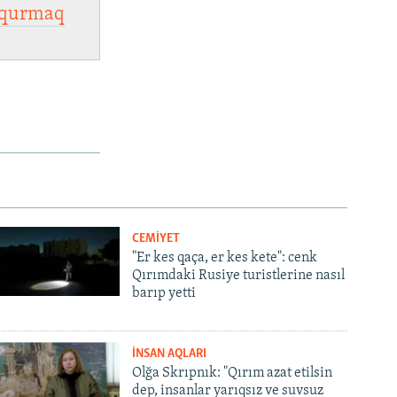
qurmaq
CEMİYET
"Er kes qaça, er kes kete": cenk
Qırımdaki Rusiye turistlerine nasıl
barıp yetti
İNSAN AQLARI
Olğa Skrıpnık: "Qırım azat etilsin
dep, insanlar yarıqsız ve suvsuz