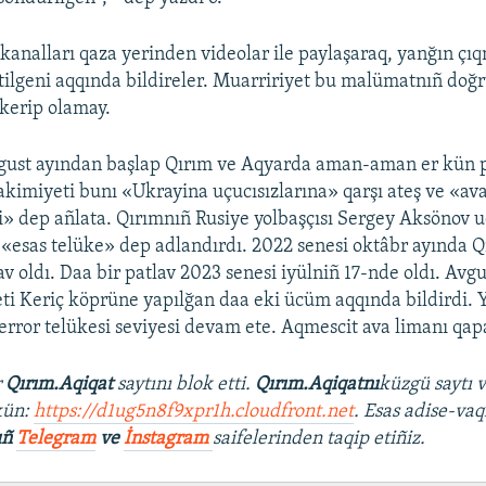
 kanalları qaza yerinden videolar ile paylaşaraq, yanğın ç
tilgeni aqqında bildireler. Muarririyet bu malümatnıñ doğr
kerip olamay.
gust ayından başlap Qırım ve Aqyarda aman-aman er kün pa
e akimiyeti bunı «Ukrayina uçucısızlarına» qarşı ateş ve «a
şi» dep añlata. Qırımnıñ Rusiye yolbaşçısı Sergey Aksönov u
«esas telüke» dep adlandırdı. 2022 senesi oktâbr ayında Q
v oldı. Daa bir patlav 2023 senesi iyülniñ 17-nde oldı. Avg
ti Keriç köprüne yapılğan daa eki ücüm aqqında bildirdi.
terror telükesi seviyesi devam ete. Aqmescit ava limanı qapa
r
Qırım.Aqiqat
saytını blok etti.
Qırım.Aqiqatnı
küzgü saytı 
kün:
https://d1ug5n8f9xpr1h.cloudfront.net
. Esas adise-vaq
ıñ
Telegram
ve
İnstagram
saifelerinden taqip etiñiz.