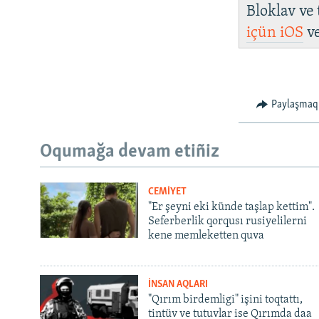
Bloklav ve
içün
iOS
v
Paylaşmaq
Oqumağa devam etiñiz
CEMİYET
"Er şeyni eki künde taşlap kettim".
Seferberlik qorqusı rusiyelilerni
kene memleketten quva
İNSAN AQLARI
"Qırım birdemligi" işini toqtattı,
tintüv ve tutuvlar ise Qırımda daa