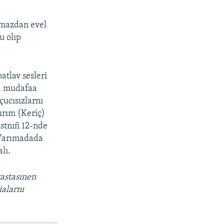
ıqmazdan evel
u olıp
tlav sesleri
va mudafaa
çucısızlarnı
ırım (Keriç)
ustnıñ 12-nde
 Yarımadada
lı.
vastasınen
ialarnı