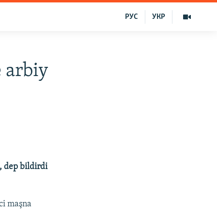
РУС
УКР
 arbiy
, dep bildirdi
ici maşna