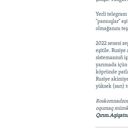
Yerli telegram
"pamuqlar" eşi
olmağanını teş
2022 senesi av
eşitile. Rusiy
sistemasınıñ i
yarımada içün 
köpründe patla
Rusiye akimiye
yüksek (sarı) 
Roskomnadzo
oqumaq müm
Qırım.Aqiqatn