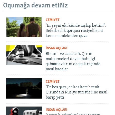
Oqumağa devam etiñiz
CEMİYET
"Er şeyni eki künde taşlap kettim".
Seferberlik qorqusı rusiyelilerni
kene memleketten quva
İNSAN AQLARI
Bir an – ve casussıñ. Qırım
mahkemeleri devlet hainligi
qabaatlavlarını daqqalar içinde
nasıl baqalar
CEMİYET
"Er kes qaça, er kes kete": cenk
Qırımdaki Rusiye turistlerine nasıl
barıp yetti
İNSAN AQLARI