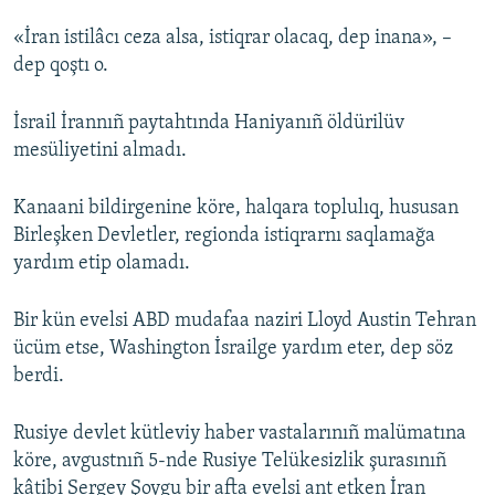
«İran istilâcı ceza alsa, istiqrar olacaq, dep inana», –
dep qoştı o.
İsrail İrannıñ paytahtında Haniyanıñ öldürilüv
mesüliyetini almadı.
Kanaani bildirgenine köre, halqara toplulıq, hususan
Birleşken Devletler, regionda istiqrarnı saqlamağa
yardım etip olamadı.
Bir kün evelsi ABD mudafaa naziri Lloyd Austin Tehran
ücüm etse, Washington İsrailge yardım eter, dep söz
berdi.
Rusiye devlet kütleviy haber vastalarınıñ malümatına
köre, avgustnıñ 5-nde Rusiye Telükesizlik şurasınıñ
kâtibi Sergey Şoygu bir afta evelsi ant etken İran