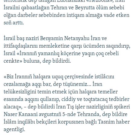
terroristik dep tanığan Lübnandaki «Hezbolla», İran
İsrailni qabaatlağan Tehran ve Beyrutta ölüm sebebi
olğan darbeler sebebinden intiqam almağa vade etken
soñ arttı.
İsrail baş naziri Benyamin Netanyahu İran ve
ittifaqdaşlarını memleketine qarşı ücümden saqındırıp,
İsrail «İrannıñ yamanlıq köçerine yaqın çoq cebeli
cenkte» buluna, dep bildirdi.
«Biz İrannıñ halqara uquq çerçivesinde istilâcını
cezalamağa aqqı bar, dep tüşünemiz… İran
telükesizligini temin etmek içün halqara temeller
esasında aqqını qullanıp, ciddiy ve toqtatacaq tedbirler
alacaq», – dep bildirdi İran Tış işler nazirliginiñ spikeri
Naser Kanaani avgustnıñ 5-nde Tehranda, dep bildire
İslâm inqilâbı bekçileri korpusınen bağlı Tasnim haber
agentligi.