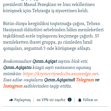
prezidenti Masud Pezeşkian ve İran vekillerinen
körüşmek içün Tehranğa iş ziyaretinen keldi.
Bütün dünya kerginlikni toqtatmağa çağıra, Tehran
Haniyanıñ öldürilüvi sebebinden İslâm memleketleri
teşkilâtınıñ acele toplaşuvını keçirmege çağırdı. 57
memleketten ibaret gruppa, şu cümleden İsrail
qomşuları, avgustnıñ 7-nde körüşmege añlaştı.
Roskomnadzor
Qırım.Aqiqat
saytını blok etti.
Qırım.Aqiqatnı
küzgü saytı vastasınen oqumaq
mümkün:
https://krymrcriywdcchs.azureedge.net
.
Esas adise-vaqialarnı
Qırım.Aqiqatnıñ
Telegram
ve
İnstagram
saifelerinden taqip etiñiz.
Paylaşmaq
VPN-siz oquñız
Follow us