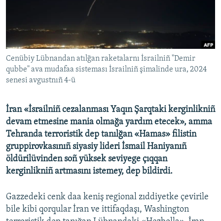
Русский
Українською
Cenübiy Lübnandan atılğan raketalarnı İsrailniñ "Demir
QOŞULIÑIZ!
qubbe" ava mudafaa sisteması İsrailniñ şimalinde ura, 2024
senesi avgustnıñ 4-ü
RFE/RS bütün saytları
İran «İsrailniñ cezalanması Yaqın Şarqtaki kerginlikniñ
devam etmesine mania olmağa yardım etecek», amma
Tehranda terroristik dep tanılğan «Hamas» filistin
gruppirovkasınıñ siyasiy lideri İsmail Haniyanıñ
öldürilüvinden soñ yüksek seviyege çıqqan
kerginlikniñ artmasını istemey, dep bildirdi.
Gazzedeki cenk daa keniş regional zıddiyetke çevirile
bile kibi qorqular İran ve ittifaqdaşı, Washington