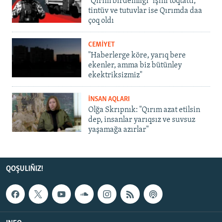
"Qırım birdemligi" işini toqtattı,
tintüv ve tutuvlar ise Qırımda daa
çoq oldı
CEMİYET
"Haberlerge köre, yarıq bere
ekenler, amma biz bütünley
ekektriksizmiz"
İNSAN AQLARI
Olğa Skrıpnık: "Qırım azat etilsin
dep, insanlar yarıqsız ve suvsuz
yaşamağa azırlar"
QOŞULIÑIZ!