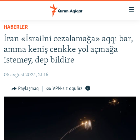
Link
açıqlığı
Esas
HABERLER
mündericege
HABERLER
İran «İsrailni cezalamağa» aqqı bar,
qaytmaq
SİYASET
Baş
amma keniş cenkke yol açmağa
İQTİSADİYAT
navigatsiyağa
istemey, dep bildire
qaytmaq
CEMİYET
Qıdıruvğa
05 avgust 2024, 21:16
MEDENİYET
qaytmaq
Paylaşmaq
VPN-siz oquñız
İNSAN AQLARI
VİDEO
SÜRET
BLOGLAR
FİKİR