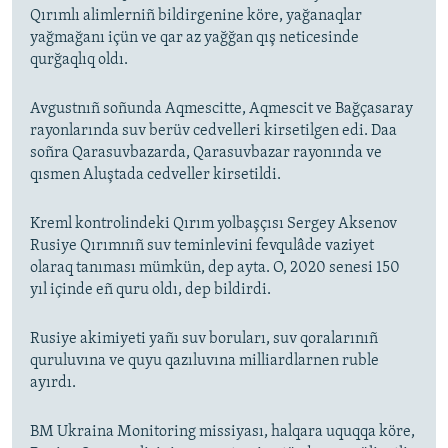
Qırımlı alimlerniñ bildirgenine köre, yağanaqlar
yağmağanı içün ve qar az yağğan qış neticesinde
qurğaqlıq oldı.
Avgustnıñ soñunda Aqmescitte, Aqmescit ve Bağçasaray
rayonlarında suv berüv cedvelleri kirsetilgen edi. Daa
soñra Qarasuvbazarda, Qarasuvbazar rayonında ve
qısmen Aluştada cedveller kirsetildi.
Kreml kontrolindeki Qırım yolbaşçısı Sergey Aksenov
Rusiye Qırımnıñ suv teminlevini fevqulâde vaziyet
olaraq tanıması mümkün, dep ayta. O, 2020 senesi 150
yıl içinde eñ quru oldı, dep bildirdi.
Rusiye akimiyeti yañı suv boruları, suv qoralarınıñ
quruluvına ve quyu qazıluvına milliardlarnen ruble
ayırdı.
BM Ukraina Monitoring missiyası, halqara uquqqa köre,