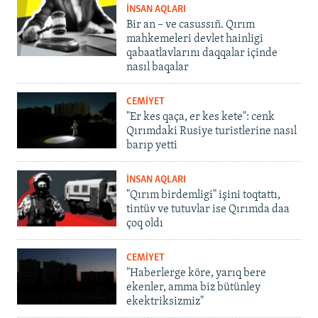
İNSAN AQLARI
Bir an – ve casussıñ. Qırım
mahkemeleri devlet hainligi
qabaatlavlarını daqqalar içinde
nasıl baqalar
CEMİYET
"Er kes qaça, er kes kete": cenk
Qırımdaki Rusiye turistlerine nasıl
barıp yetti
İNSAN AQLARI
"Qırım birdemligi" işini toqtattı,
tintüv ve tutuvlar ise Qırımda daa
çoq oldı
CEMİYET
"Haberlerge köre, yarıq bere
ekenler, amma biz bütünley
ekektriksizmiz"