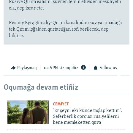
Rusiye Qırım ealisini suvnen temin etüvden mesüliyetli
ola, dep israr ete.
Resmiy Kyiv, Şimaliy-Qırım kanalından suv yarımadağa
tek Qırım işğalden qurtarılğan soñ berilecek, dep
bildire.
Paylaşmaq
VPN-siz oquñız
Follow us
Oqumağa devam etiñiz
CEMİYET
"Er şeyni eki künde taşlap kettim".
Seferberlik qorqusı rusiyelilerni
kene memleketten quva