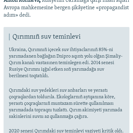
Anton Körineviç
Rusiyenin Ukrainağa qarşı İnsan aqları
Avropa mahkemesine bergen şikâyetine «propagandist
adım» dedi.
Qırımnıñ suv teminlevi
Ukraina, Qırımnıñ içecek suv ihtiyaclarınıñ 85%-ni
yarımadanen bağlağan Dnipro aqıntı yolu olğan Şimaliy-
Qırım kanalı vastasınen teminlegen edi. 2014 senesi
Rusiye Qırımnı işğal etken soñ yarımadağa suv
berilmesi toqtatıldı.
Qırımdaki suv yedekleri suv anbarları ve yerastı
çoqraqlardan toldurıla. Ekologlarnıñ aytqanına köre,
yerastı çoqraqlarnıñ muntazam sürette qullanılması
yarımadada topraqnı tuzlattı. Qırım akimiyeti yarımada
sakinlerini suvnı az qullanmağa çağıra.
2020 senesi Qırımdaki suv teminlevi vaziyeti kritik oldı.