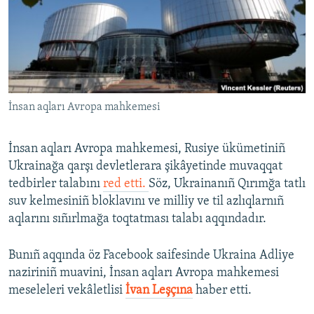
Русский
Українською
QOŞULIÑIZ!
İnsan aqları Avropa mahkemesi
İnsan aqları Avropa mahkemesi, Rusiye ükümetiniñ
RFE/RS bütün saytları
Ukrainağa qarşı devletlerara şikâyetinde muvaqqat
tedbirler talabını
red etti.
Söz, Ukrainanıñ Qırımğa tatlı
suv kelmesiniñ bloklavını ve milliy ve til azlıqlarnıñ
aqlarını sıñırlmağa toqtatması talabı aqqındadır.
Bunıñ aqqında öz Facebook saifesinde Ukraina Adliye
naziriniñ muavini, İnsan aqları Avropa mahkemesi
meseleleri vekâletlisi
İvan Leşçına
haber etti.