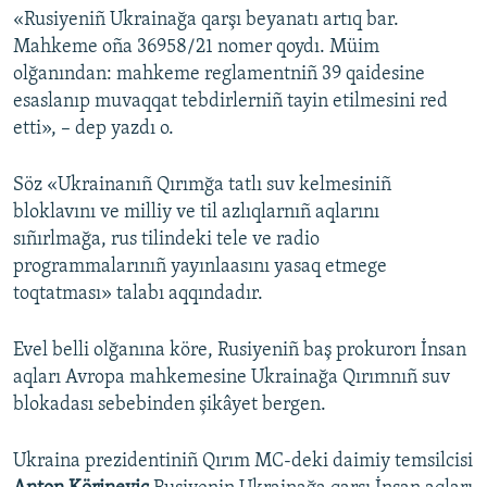
«Rusiyeniñ Ukrainağa qarşı beyanatı artıq bar.
Mahkeme oña 36958/21 nomer qoydı. Müim
olğanından: mahkeme reglamentniñ 39 qaidesine
esaslanıp muvaqqat tebdirlerniñ tayin etilmesini red
etti», – dep yazdı o.
Söz «Ukrainanıñ Qırımğa tatlı suv kelmesiniñ
bloklavını ve milliy ve til azlıqlarnıñ aqlarını
sıñırlmağa, rus tilindeki tele ve radio
programmalarınıñ yayınlaasını yasaq etmege
toqtatması» talabı aqqındadır.
Evel belli olğanına köre, Rusiyeniñ baş prokurorı İnsan
aqları Avropa mahkemesine Ukrainağa Qırımnıñ suv
blokadası sebebinden şikâyet bergen.
Ukraina prezidentiniñ Qırım MC-deki daimiy temsilcisi