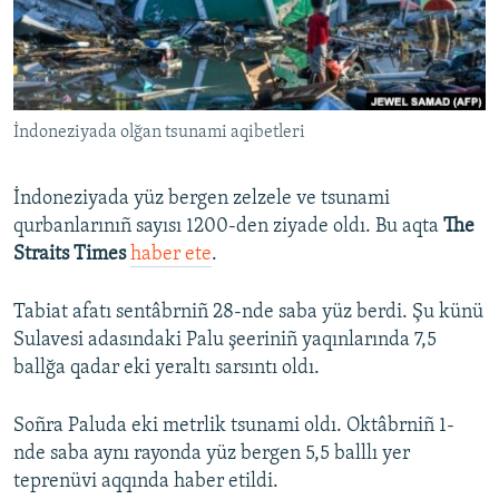
Русский
Українською
İndoneziyada olğan tsunami aqibetleri
QOŞULIÑIZ!
İndoneziyada yüz bergen zelzele ve tsunami
qurbanlarınıñ sayısı 1200-den ziyade oldı. Bu aqta
The
RFE/RS bütün saytları
Straits Times
haber ete
.
Tabiat afatı sentâbrniñ 28-nde saba yüz berdi. Şu künü
Sulavesi adasındaki Palu şeeriniñ yaqınlarında 7,5
ballğa qadar eki yeraltı sarsıntı oldı.
Soñra Paluda eki metrlik tsunami oldı. Oktâbrniñ 1-
nde saba aynı rayonda yüz bergen 5,5 balllı yer
teprenüvi aqqında haber etildi.