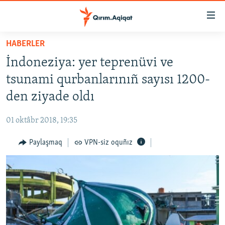
Link
açıqlığı
Esas
HABERLER
mündericege
HABERLER
İndoneziya: yer teprenüvi ve
qaytmaq
SİYASET
Baş
tsunami qurbanlarınıñ sayısı 1200-
İQTİSADİYAT
navigatsiyağa
den ziyade oldı
qaytmaq
CEMİYET
Qıdıruvğa
01 oktâbr 2018, 19:35
MEDENİYET
qaytmaq
Paylaşmaq
VPN-siz oquñız
İNSAN AQLARI
VİDEO
SÜRET
BLOGLAR
FİKİR