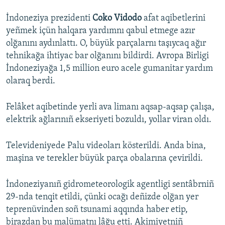
İndoneziya prezidenti
Coko Vidodo
afat aqibetlerini
yeñmek içün halqara yardımnı qabul etmege azır
olğanını aydınlattı. O, büyük parçalarnı taşıycaq ağır
tehnikağa ihtiyac bar olğanını bildirdi. Avropa Birligi
İndoneziyağa 1,5 million euro acele gumanitar yardım
olaraq berdi.
Felâket aqibetinde yerli ava limanı aqsap-aqsap çalışa,
elektrik ağlarınıñ ekseriyeti bozuldı, yollar viran oldı.
Televideniyede Palu videoları kösterildi. Anda bina,
maşina ve terekler büyük parça obalarına çevirildi.
İndoneziyanıñ gidrometeorologik agentligi sentâbrniñ
29-nda tenqit etildi, çünki ocağı deñizde olğan yer
teprenüvinden soñ tsunami aqqında haber etip,
birazdan bu malümatnı lâğu etti. Akimiyetniñ