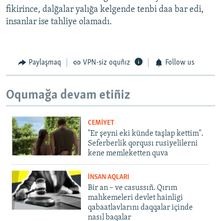
fikirince, dalğalar yalığa kelgende tenbi daa bar edi,
insanlar ise tahliye olamadı.
Paylaşmaq
VPN-siz oquñız
Follow us
Oqumağa devam etiñiz
CEMİYET
"Er şeyni eki künde taşlap kettim".
Seferberlik qorqusı rusiyelilerni
kene memleketten quva
İNSAN AQLARI
Bir an – ve casussıñ. Qırım
mahkemeleri devlet hainligi
qabaatlavlarını daqqalar içinde
nasıl baqalar