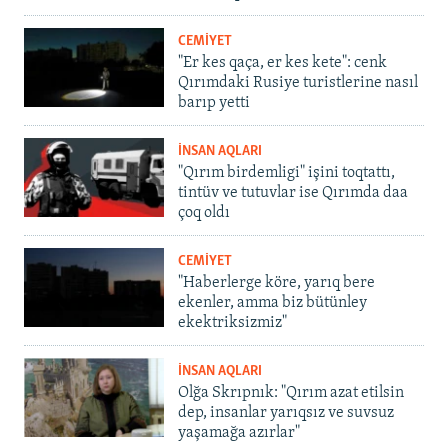
CEMİYET
"Er kes qaça, er kes kete": cenk
Qırımdaki Rusiye turistlerine nasıl
barıp yetti
İNSAN AQLARI
"Qırım birdemligi" işini toqtattı,
tintüv ve tutuvlar ise Qırımda daa
çoq oldı
CEMİYET
"Haberlerge köre, yarıq bere
ekenler, amma biz bütünley
ekektriksizmiz"
İNSAN AQLARI
Olğa Skrıpnık: "Qırım azat etilsin
dep, insanlar yarıqsız ve suvsuz
yaşamağa azırlar"