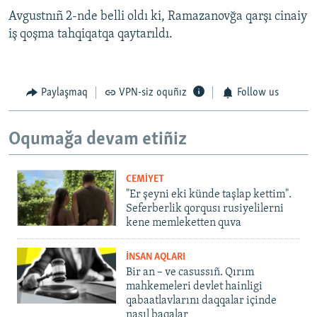
Avgustnıñ 2-nde belli oldı ki, Ramazanovğa qarşı cinaiy
iş qoşma tahqiqatqa qaytarıldı.
Paylaşmaq
VPN-siz oquñız
Follow us
Oqumağa devam etiñiz
CEMİYET
"Er şeyni eki künde taşlap kettim".
Seferberlik qorqusı rusiyelilerni
kene memleketten quva
İNSAN AQLARI
Bir an – ve casussıñ. Qırım
mahkemeleri devlet hainligi
qabaatlavlarını daqqalar içinde
nasıl baqalar