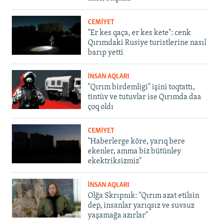
CEMİYET
"Er kes qaça, er kes kete": cenk
Qırımdaki Rusiye turistlerine nasıl
barıp yetti
İNSAN AQLARI
"Qırım birdemligi" işini toqtattı,
tintüv ve tutuvlar ise Qırımda daa
çoq oldı
CEMİYET
"Haberlerge köre, yarıq bere
ekenler, amma biz bütünley
ekektriksizmiz"
İNSAN AQLARI
Olğa Skrıpnık: "Qırım azat etilsin
dep, insanlar yarıqsız ve suvsuz
yaşamağa azırlar"