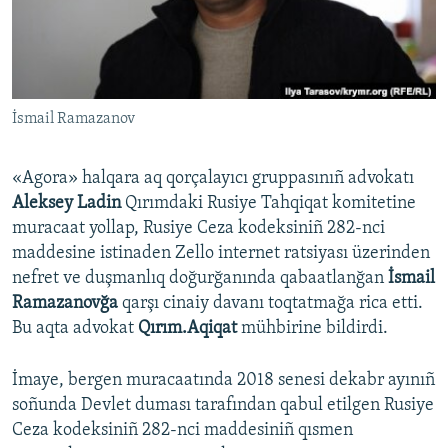
Русский
Українською
İsmail Ramazanov
QOŞULIÑIZ!
«Agora» halqara aq qorçalayıcı gruppasınıñ advokatı
Aleksey Ladin
Qırımdaki Rusiye Tahqiqat komitetine
RFE/RS bütün saytları
muracaat yollap, Rusiye Ceza kodeksiniñ 282-nci
maddesine istinaden Zello internet ratsiyası üzerinden
nefret ve duşmanlıq doğurğanında qabaatlanğan
İsmail
Ramazanovğa
qarşı cinaiy davanı toqtatmağa rica etti.
Bu aqta advokat
Qırım.Aqiqat
mühbirine bildirdi.
İmaye, bergen muracaatında 2018 senesi dekabr ayınıñ
soñunda Devlet duması tarafından qabul etilgen Rusiye
Ceza kodeksiniñ 282-nci maddesiniñ qısmen