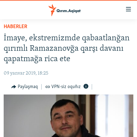
Link
açıqlığı
Esas
HABERLER
mündericege
HABERLER
İmaye, ekstremizmde qabaatlanğan
qaytmaq
SİYASET
Baş
qırımlı Ramazanovğa qarşı davanı
İQTİSADİYAT
navigatsiyağa
qapatmağa rica ete
qaytmaq
CEMİYET
Qıdıruvğa
09 yanvar 2019, 18:25
MEDENİYET
qaytmaq
Paylaşmaq
VPN-siz oquñız
İNSAN AQLARI
VİDEO
SÜRET
BLOGLAR
FİKİR