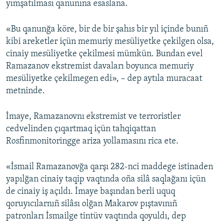
yımşatılması qanunına esaslana.
«Bu qanunğa köre, bir de bir şahıs bir yıl içinde bunıñ
kibi areketler içün memuriy mesüliyetke çekilgen olsa,
cinaiy mesüliyetke çekilmesi mümkün. Bundan evel
Ramazanov ekstremist davaları boyunca memuriy
mesüliyetke çekilmegen edi», – dep aytıla muracaat
metninde.
İmaye, Ramazanovnı ekstremist ve terroristler
cedvelinden çıqartmaq içün tahqiqattan
Rosfinmonitoringge ariza yollamasını rica ete.
«İsmail Ramazanovğa qarşı 282-nci maddege istinaden
yapılğan cinaiy taqip vaqtında oña silâ saqlağanı içün
de cinaiy iş açıldı. İmaye başından berli uquq
qoruyıcılarnıñ silâsı olğan Makarov pıştavınıñ
patronları İsmailge tintüv vaqtında qoyuldı, dep