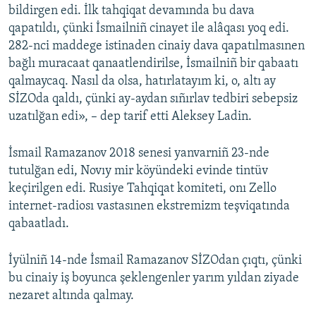
bildirgen edi. İlk tahqiqat devamında bu dava
qapatıldı, çünki İsmailniñ cinayet ile alâqası yoq edi.
282-nci maddege istinaden cinaiy dava qapatılmasınen
bağlı muracaat qanaatlendirilse, İsmailniñ bir qabaatı
qalmaycaq. Nasıl da olsa, hatırlatayım ki, o, altı ay
SİZOda qaldı, çünki ay-aydan sıñırlav tedbiri sebepsiz
uzatılğan edi», – dep tarif etti Aleksey Ladin.
İsmail Ramazanov 2018 senesi yanvarniñ 23-nde
tutulğan edi, Novıy mir köyündeki evinde tintüv
keçirilgen edi. Rusiye Tahqiqat komiteti, onı Zello
internet-radiosı vastasınen ekstremizm teşviqatında
qabaatladı.
İyülniñ 14-nde İsmail Ramazanov SİZOdan çıqtı, çünki
bu cinaiy iş boyunca şeklengenler yarım yıldan ziyade
nezaret altında qalmay.