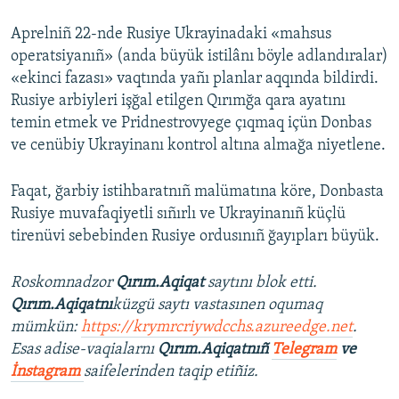
Aprelniñ 22-nde Rusiye Ukrayinadaki «mahsus
operatsiyanıñ» (anda büyük istilânı böyle adlandıralar)
«ekinci fazası» vaqtında yañı planlar aqqında bildirdi.
Rusiye arbiyleri işğal etilgen Qırımğa qara ayatını
temin etmek ve Pridnestrovyege çıqmaq içün Donbas
ve cenübiy Ukrayinanı kontrol altına almağa niyetlene.
Faqat, ğarbiy istihbaratnıñ malümatına köre, Donbasta
Rusiye muvafaqiyetli sıñırlı ve Ukrayinanıñ küçlü
tirenüvi sebebinden Rusiye ordusınıñ ğayıpları büyük.
Roskomnadzor
Qırım.Aqiqat
saytını blok etti.
Qırım.Aqiqatnı
küzgü saytı vastasınen oqumaq
mümkün:
https://krymrcriywdcchs.azureedge.net
.
Esas adise-vaqialarnı
Qırım.Aqiqatnıñ
Telegram
ve
İnstagram
saifelerinden taqip etiñiz.