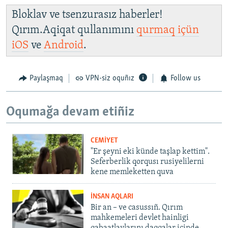
Bloklav ve tsenzurasız haberler!
Qırım.Aqiqat qullanımını
qurmaq içün
iOS
ve
Android
.
Paylaşmaq
VPN-siz oquñız
Follow us
Oqumağa devam etiñiz
CEMİYET
"Er şeyni eki künde taşlap kettim".
Seferberlik qorqusı rusiyelilerni
kene memleketten quva
İNSAN AQLARI
Bir an – ve casussıñ. Qırım
mahkemeleri devlet hainligi