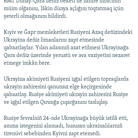
BMT Dunay-Qara deñiz beketi ile zahire ihracınıñ
müim olğanını, lâkin dünya açlığını toqtatmaq içün
yeterli olmağanını bildirdi.
Kıyiv ve Ğapr memleketleri Rusiyeni Azaq deñizindeki
Ukrayina deñiz limanlarını zapt etmesinde
qabaatlaylar. Yılan adasınıñ azat etilmesi Ukrayinağa
Qara deñiz üzerinde yerustü ve ava vaziyetini nezaret
etmege imkân bere.
Ukrayina akimiyeti Rusiyeni işğal etilgen topraqlarda
ukrayin zahiresini qanunsız elge keçirgeninde
qabaatlay. Rusiye akimiyeti ukrayin zahiresini Rusiye
ve işğal etilgen Qırımğa çıqarğanını taslıqlay.
Rusiye fevralniñ 24-nde Ukrayinağa büyük istilâ etti,
amma istegenini alamadı, hususan ukrainalılarnıñ
tirenüvi sebebinden Kyivni zapt etemedi.