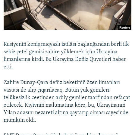
Русский
Українською
QOŞULIÑIZ!
Rusiyeniñ keniş mıqyaslı istilâsı başlanğandan berli ilk
sekiz çetel gemisi zahire yüklemek içün Ukrayina
limanlarına kirdi. Bu Ukrayina Deñiz Quvetleri haber
RFE/RS bütün saytları
etti.
Zahire Dunay-Qara deñiz beketiniñ özen limanları
vastası ile alıp çıqarılacaq. Bütün yük gemileri
telükesizlik ceetinden arbiy gemiler taarfından refaqat
etilecek. Kıyivniñ malümatına köre, bu, Ukrayinanıñ
Yılan adasını nezareti altına qaytarıp olması sayesinde
mümkün oldı.