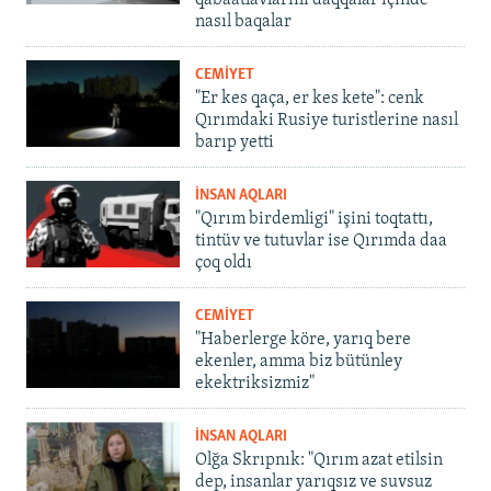
qabaatlavlarını daqqalar içinde
nasıl baqalar
CEMİYET
"Er kes qaça, er kes kete": cenk
Qırımdaki Rusiye turistlerine nasıl
barıp yetti
İNSAN AQLARI
"Qırım birdemligi" işini toqtattı,
tintüv ve tutuvlar ise Qırımda daa
çoq oldı
CEMİYET
"Haberlerge köre, yarıq bere
ekenler, amma biz bütünley
ekektriksizmiz"
İNSAN AQLARI
Olğa Skrıpnık: "Qırım azat etilsin
dep, insanlar yarıqsız ve suvsuz