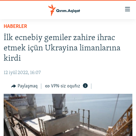
Link
açıqlığı
Esas
HABERLER
mündericege
HABERLER
İlk ecnebiy gemiler zahire ihrac
qaytmaq
SİYASET
Baş
etmek içün Ukrayina limanlarına
İQTİSADİYAT
navigatsiyağa
kirdi
qaytmaq
CEMİYET
Qıdıruvğa
12 iyül 2022, 16:07
MEDENİYET
qaytmaq
Paylaşmaq
VPN-siz oquñız
İNSAN AQLARI
VİDEO
SÜRET
BLOGLAR
FİKİR