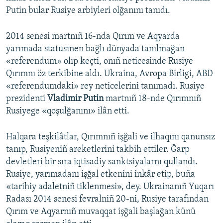
Putin bular Rusiye arbiyleri olğanını tanıdı.
2014 senesi martnıñ 16-nda Qırım ve Aqyarda
yarımada statusınen bağlı dünyada tanılmağan
«referendum» olıp keçti, onıñ neticesinde Rusiye
Qırımnı öz terkibine aldı. Ukraina, Avropa Birligi, ABD
«referendumdaki» rey neticelerini tanımadı. Rusiye
prezidenti
Vladimir Putin
martnıñ 18-nde Qırımnıñ
Rusiyege «qoşulğanını» ilân etti.
Halqara teşkilâtlar, Qırımnıñ işğali ve ilhaqını qanunsız
tanıp, Rusiyeniñ areketlerini takbih ettiler. Ğarp
devletleri bir sıra iqtisadiy sanktsiyalarnı qullandı.
Rusiye, yarımadanı işğal etkenini inkâr etip, buña
«tarihiy adaletniñ tiklenmesi», dey. Ukrainanıñ Yuqarı
Radası 2014 senesi fevralniñ 20-ni, Rusiye tarafından
Qırım ve Aqyarnıñ muvaqqat işğali başlağan künü