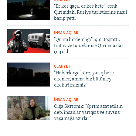
"Er kes qaça, er kes kete": cenk
Qırımdaki Rusiye turistlerine nasıl
barıp yetti
İNSAN AQLARI
"Qırım birdemligi" işini toqtattı,
tintüv ve tutuvlar ise Qırımda daa
çoq oldı
CEMİYET
"Haberlerge köre, yarıq bere
ekenler, amma biz bütünley
ekektriksizmiz"
İNSAN AQLARI
Olğa Skrıpnık: "Qırım azat etilsin
dep, insanlar yarıqsız ve suvsuz
yaşamağa azırlar"