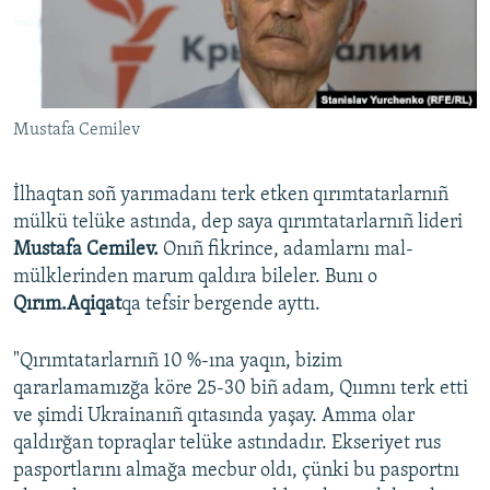
Русский
Українською
Mustafa Cemilev
QOŞULIÑIZ!
İlhaqtan soñ yarımadanı terk etken qırımtatarlarnıñ
mülkü telüke astında, dep saya qırımtatarlarnıñ lideri
RFE/RS bütün saytları
Mustafa Cemilev.
Onıñ fikrince, adamlarnı mal-
mülklerinden marum qaldıra bileler. Bunı o
Qırım.Aqiqat
qa tefsir bergende ayttı.
"Qırımtatarlarnıñ 10 %-ına yaqın, bizim
qararlamamızğa köre 25-30 biñ adam, Qıımnı terk etti
ve şimdi Ukrainanıñ qıtasında yaşay. Amma olar
qaldırğan topraqlar telüke astındadır. Ekseriyet rus
pasportlarını almağa mecbur oldı, çünki bu pasportnı