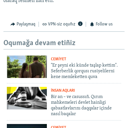
olaraq resmen ilân etti.
Paylaşmaq
VPN-siz oquñız
Follow us
Oqumağa devam etiñiz
CEMİYET
"Er şeyni eki künde taşlap kettim".
Seferberlik qorqusı rusiyelilerni
kene memleketten quva
İNSAN AQLARI
Bir an – ve casussıñ. Qırım
mahkemeleri devlet hainligi
qabaatlavlarını daqqalar içinde
nasıl baqalar
CEMİYET