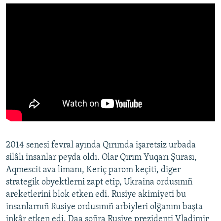
2014 senesi fevral ayında Qırımda işaretsiz urbada
silâlı insanlar peyda oldı. Olar Qırım Yuqarı Şurası,
Aqmescit ava limanı, Keriç parom keçiti, diger
strategik obyektlerni zapt etip, Ukraina ordusınıñ
areketlerini blok etken edi. Rusiye akimiyeti bu
insanlarnıñ Rusiye ordusınıñ arbiyleri olğanını başta
inkâr etken edi. Daa soñra Rusiye prezidenti Vladimir