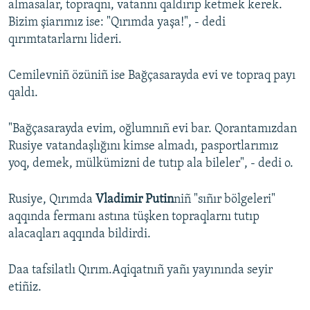
almasalar, topraqnı, vatannı qaldırıp ketmek kerek.
Bizim şiarımız ise: "Qırımda yaşa!", - dedi
qırımtatarlarnı lideri.
Cemilevniñ özüniñ ise Bağçasarayda evi ve topraq payı
qaldı.
"Bağçasarayda evim, oğlumnıñ evi bar. Qorantamızdan
Rusiye vatandaşlığını kimse almadı, pasportlarımız
yoq, demek, mülkümizni de tutıp ala bileler", - dedi o.
Rusiye, Qırımda
Vladimir Putin
niñ "sıñır bölgeleri"
aqqında fermanı astına tüşken topraqlarnı tutıp
alacaqları aqqında bildirdi.
Daa tafsilatlı Qırım.Aqiqatnıñ yañı yayınında seyir
etiñiz.