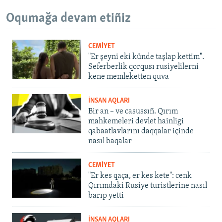
Oqumağa devam etiñiz
CEMİYET
"Er şeyni eki künde taşlap kettim".
Seferberlik qorqusı rusiyelilerni
kene memleketten quva
İNSAN AQLARI
Bir an – ve casussıñ. Qırım
mahkemeleri devlet hainligi
qabaatlavlarını daqqalar içinde
nasıl baqalar
CEMİYET
"Er kes qaça, er kes kete": cenk
Qırımdaki Rusiye turistlerine nasıl
barıp yetti
İNSAN AQLARI