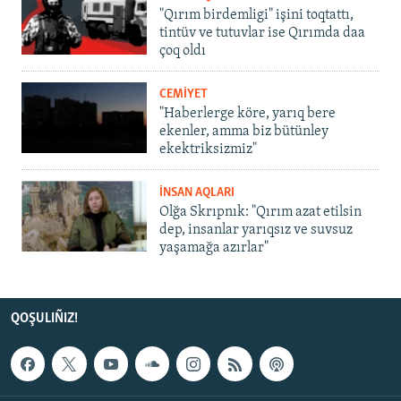
"Qırım birdemligi" işini toqtattı,
tintüv ve tutuvlar ise Qırımda daa
çoq oldı
CEMİYET
"Haberlerge köre, yarıq bere
ekenler, amma biz bütünley
ekektriksizmiz"
İNSAN AQLARI
Olğa Skrıpnık: "Qırım azat etilsin
dep, insanlar yarıqsız ve suvsuz
yaşamağa azırlar"
QOŞULIÑIZ!