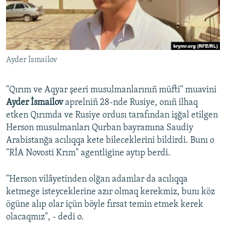
Русский
Українською
Ayder İsmailov
QOŞULIÑIZ!
"Qırım ve Aqyar şeeri musulmanlarınıñ müfti" muavini
Ayder İsmailov
aprelniñ 28-nde Rusiye, onıñ ilhaq
RFE/RS bütün saytları
etken Qırımda ve Rusiye ordusı tarafından işğal etilgen
Herson musulmanları Qurban bayramına Saudiy
Arabistanğa acılıqqa kete bileceklerini bildirdi. Bunı o
"RİA Novosti Krım" agentligine aytıp berdi.
"Herson vilâyetinden olğan adamlar da acılıqqa
ketmege isteyceklerine azır olmaq kerekmiz, bunı köz
ögüne alıp olar içün böyle fırsat temin etmek kerek
olacaqmız", - dedi o.