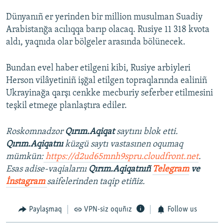
Dünyanıñ er yerinden bir million musulman Suadiy
Arabistanğa acılıqqa barıp olacaq. Rusiye 11 318 kvota
aldı, yaqnıda olar bölgeler arasında bölünecek.
Bundan evel haber etilgeni kibi, Rusiye arbiyleri
Herson vilâyetiniñ işğal etilgen topraqlarında ealiniñ
Ukrayinağa qarşı cenkke mecburiy seferber etilmesini
teşkil etmege planlaştıra ediler.
Roskomnadzor
Qırım.Aqiqat
saytını blok etti.
Qırım.Aqiqatnı
küzgü saytı vastasınen oqumaq
mümkün:
https://d2ud65mnh9spru.cloudfront.net
.
Esas adise-vaqialarnı
Qırım.Aqiqatnıñ
Telegram
ve
İnstagram
saifelerinden taqip etiñiz.
Paylaşmaq
VPN-siz oquñız
Follow us