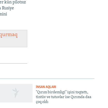
r kün pilotsız
a Rusiye
nini
qurmaq
İNSAN AQLARI
"Qırım birdemligi" işini toqtattı,
tintüv ve tutuvlar ise Qırımda daa
çoq oldı