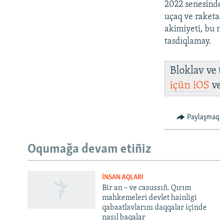
2022 senesinde
uçaq ve raketa
akimiyeti, bu 
tasdıqlamay.
Bloklav ve
içün
iOS
v
Paylaşmaq
Русский
Oqumağa devam etiñiz
Українською
İNSAN AQLARI
QOŞULIÑIZ!
Bir an – ve casussıñ. Qırım
mahkemeleri devlet hainligi
qabaatlavlarını daqqalar içinde
nasıl baqalar