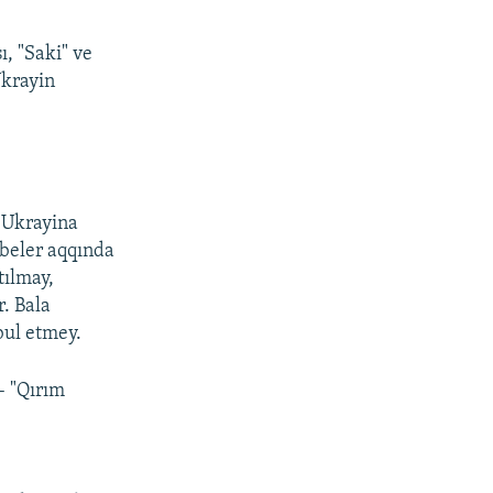
, "Saki" ve
Ukrayin
ı Ukrayina
rbeler aqqında
tılmay,
r. Bala
bul etmey.
– "Qırım