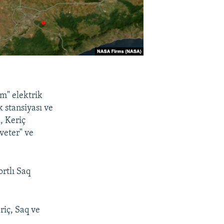
m" elektrik
 stansiyası ve
, Keriç
veter" ve
rtlı Saq
riç, Saq ve