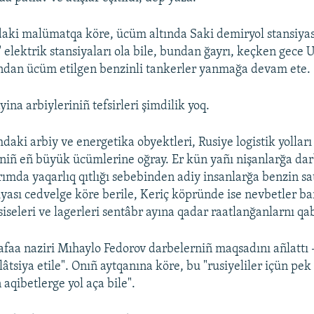
daki malümatqa köre, ücüm altında Saki demiryol stansiyası
 elektrik stansiyaları ola bile, bundan ğayrı, keçken gece 
ından ücüm etilgen benzinli tankerler yanmağa devam ete.
ina arbiyleriniñ tefsirleri şimdilik yoq.
daki arbiy ve energetika obyektleri, Rusiye logistik yollar
riniñ eñ büyük ücümlerine oğray. Er kün yañı nişanlarğa da
ırımda yaqarlıq qıtlığı sebebinden adiy insanlarğa benzin sa
iyası cedvelge köre berile, Keriç köpründe ise nevbetler ba
iseleri ve lagerleri sentâbr ayına qadar raatlanğanlarnı qa
aa naziri Mıhaylo Fedorov darbelerniñ maqsadını añlattı 
âtsiya etile". Onıñ aytqanına köre, bu "rusiyeliler içün pek
aqibetlerge yol aça bile".