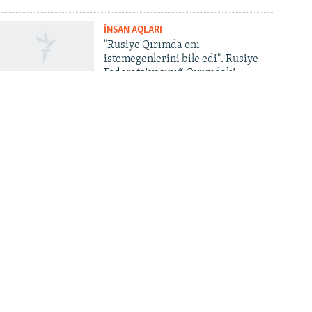
İNSAN AQLARI
"Rusiye Qırımda onı
istemegenlerini bile edi". Rusiye
Federatsiyasınıñ Qırımdaki
cenkke qarşı narazılıqlarnen
küreşi aqqında
© Qırım.Aqiqat, 2026 | All Rights Reserved.