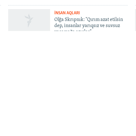
İNSAN AQLARI
Olğa Skrıpnık: "Qırım azat etilsin
dep, insanlar yarıqsız ve suvsuz
yaşamağa azırlar"
QOŞULIÑIZ!