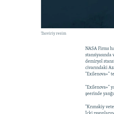
Tasviriy resim
NASA Firms hız
stansiyasında 
demiryol stans
civarındaki Az
"Exilenova+" t
"Exilenova+" y
şeerinde yanğı
"Krımskiy vete
İçki rayonların