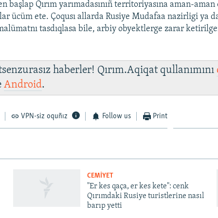
n başlap Qırım yarımadasınıñ territoriyasına aman-aman e
lar ücüm ete. Çoqusı allarda Rusiye Mudafaa nazirligi ya d
malümatnı tasdıqlasa bile, arbiy obyektlerge zarar ketirilge
 tsenzurasız haberler! Qırım.Aqiqat qullanımını
e
Android
.
VPN-siz oquñız
Follow us
Print
CEMİYET
"Er kes qaça, er kes kete": cenk
Qırımdaki Rusiye turistlerine nasıl
barıp yetti