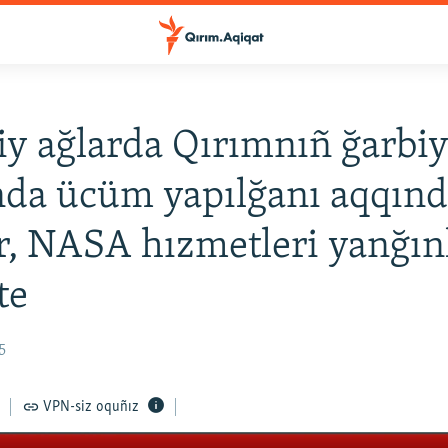
iy ağlarda Qırımnıñ ğarbi
da ücüm yapılğanı aqqın
r, NASA hızmetleri yanğın
te
5
VPN-siz oquñız