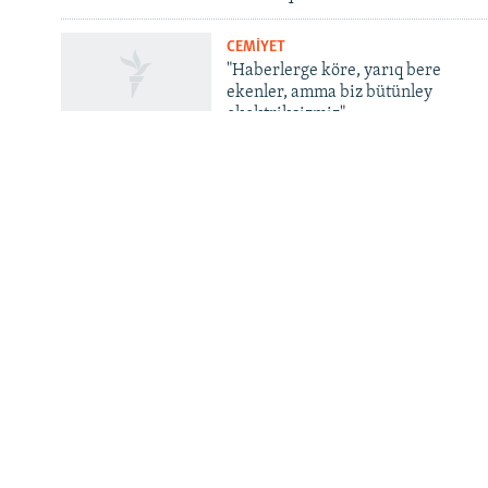
CEMİYET
RFE/RS bütün saytları
"Haberlerge köre, yarıq bere
ekenler, amma biz bütünley
ekektriksizmiz"
INFO
Contacts
Qırım.Aqiqat. Bizim aqqında
Android | iOS
RSS