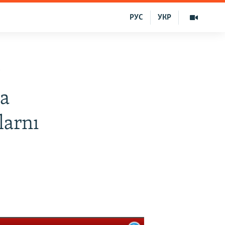
РУС
УКР
y
da
larnı