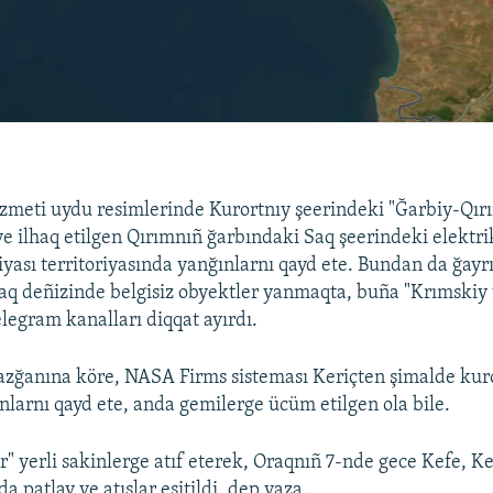
meti uydu resimlerinde Kurortnıy şeerindeki "Ğarbiy-Qırı
ve ilhaq etilgen Qırımnıñ ğarbındaki Saq şeerindeki elektrik
iyası territoriyasında yanğınlarnı qayd ete. Bundan da ğayrı
aq deñizinde belgisiz obyektler yanmaqta, buña "Krımskiy 
elegram kanalları diqqat ayırdı.
azğanına köre, NASA Firms sisteması Keriçten şimalde kuro
nlarnı qayd ete, anda gemilerge ücüm etilgen ola bile.
r" yerli sakinlerge atıf eterek, Oraqnıñ 7-nde gece Kefe, Ke
da patlav ve atışlar eşitildi, dep yaza.