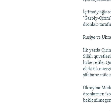
İçtimaiy ağlar
"Ğarbiy-Qırım"
dronları taraf
Rusiye ve Ukray
İlk yazda Qırım
Silâlı quvetle
haber etile, Q
elektrik energ
şifahane müess
Ukrayina Mudaf
dronlarnen izol
beklenilmegen 