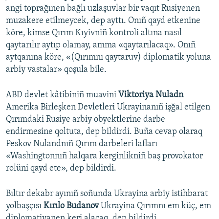
angi toprağınen bağlı uzlaşuvlar bir vaqıt Rusiyenen
muzakere etilmeycek, dep ayttı. Onıñ qayd etkenine
köre, kimse Qırım Kıyivniñ kontroli altına nasıl
qaytarılır aytıp olamay, amma «qaytarılacaq». Onıñ
aytqanına köre, «(Qırımnı qaytaruv) diplomatik yoluna
arbiy vastalar» qoşula bile.
ABD devlet kâtibiniñ muavini
Viktoriya Nuladn
Amerika Birleşken Devletleri Ukrayinanıñ işğal etilgen
Qırımdaki Rusiye arbiy obyektlerine darbe
endirmesine qoltuta, dep bildirdi. Buña cevap olaraq
Peskov Nulandnıñ Qırım darbeleri lafları
«Washingtonnıñ halqara kerginlikniñ baş provokator
rolüni qayd ete», dep bildirdi.
Bıltır dekabr ayınıñ soñunda Ukrayina arbiy istihbarat
yolbaşçısı
Kırılo Budanov
Ukrayina Qırımnı em küç, em
diplomatiyanen keri alacaq, dep bildirdi.