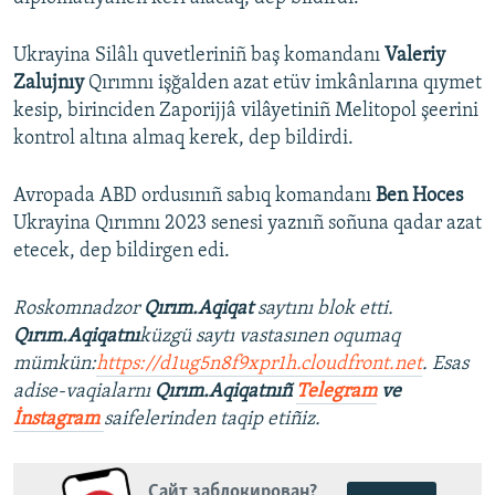
Ukrayina Silâlı quvetleriniñ baş komandanı
Valeriy
Zalujnıy
Qırımnı işğalden azat etüv imkânlarına qıymet
kesip, birinciden Zaporijjâ vilâyetiniñ Melitopol şeerini
kontrol altına almaq kerek, dep bildirdi.
Avropada ABD ordusınıñ sabıq komandanı
Ben Hoces
Ukrayina Qırımnı 2023 senesi yaznıñ soñuna qadar azat
etecek, dep bildirgen edi.
Roskomnadzor
Qırım.Aqiqat
saytını blok etti.
Qırım.Aqiqatnı
küzgü saytı vastasınen oqumaq
mümkün:
https://d1ug5n8f9xpr1h.cloudfront.net
. Esas
adise-vaqialarnı
Qırım.Aqiqatnıñ
Telegram
ve
İnstagram
saifelerinden taqip etiñiz.
Сайт заблокирован?