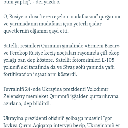
bunı yaptıq", - dei yazdı o.
O, Rusiye ordusı "teren eşelon mudafaasını" qurğanını
ve yarımadanıñ mudafaası içün yeterli qadar
quvetlerniñ olğanını qayd etti.
Satellit resimleri Qırımnıñ şimalinde «Ermeni Bazar»
ve Perekop Rusiye keçiş noqtaları rayonında çift okop
yolağı bar, dep köstere. Satellit fotoresimleri E-105
yolunıñ eki tarafında da ve Sivaş gölü yanında yañı
fortifikatsion inşaatlarnı kösterdi.
Fevralniñ 24-nde Ukrayina prezidenti Volodımır
Zelenskıy memleket Qırımnıñ işğalden qurtarıluvına
azırlana, dep bildirdi.
Ukrayina prezidenti ofisiniñ yolbaşçı muavini İgor
Jovkva Qırım.Aqiqatqa intervyü berip, Ukrayinanıñ er