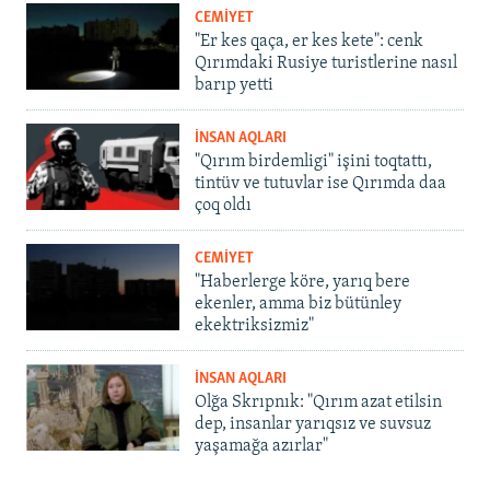
CEMİYET
"Er kes qaça, er kes kete": cenk
Qırımdaki Rusiye turistlerine nasıl
barıp yetti
İNSAN AQLARI
"Qırım birdemligi" işini toqtattı,
tintüv ve tutuvlar ise Qırımda daa
çoq oldı
CEMİYET
"Haberlerge köre, yarıq bere
ekenler, amma biz bütünley
ekektriksizmiz"
İNSAN AQLARI
Olğa Skrıpnık: "Qırım azat etilsin
dep, insanlar yarıqsız ve suvsuz
yaşamağa azırlar"