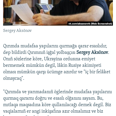
Русский
Українською
Sergey Aksönov
QOŞULIÑIZ!
Qırımda mudafaa yapılarını qurmağa qarar esaslıdır,
dep bildirdi Qırımnıñ işğal yolbaşçısı
Sergey Aksönov
.
RFE/RS bütün saytları
Onıñ sözlerine köre, Ukrayina ordusına emiyet
bermemek mümkün degil, lâkin Rusiye akimiyeti
olması mümkün qarşı ücümge azırdır ve "iç bir felâket
olmaycaq".
"Qırımda ve yarımadanıñ öglerinde mudafaa yapılarını
qurmaq qararnı doğru ve esaslı olğanını sayam. Bu,
mıtlaqa maqsadına köre qullanılacağı demek degil. Biz
vaqialarnıñ er angi inkişafına azır olmalımız ve biz