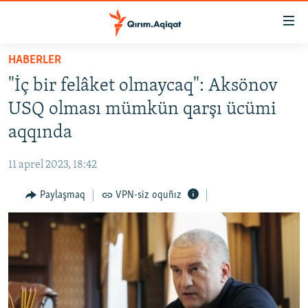
Link
açıqlığı
Esas
HABERLER
mündericege
HABERLER
"İç bir felâket olmaycaq": Aksönov
qaytmaq
SİYASET
Baş
USQ olması mümkün qarşı ücümi
İQTİSADİYAT
navigatsiyağa
aqqında
qaytmaq
CEMİYET
Qıdıruvğa
11 aprel 2023, 18:42
MEDENİYET
qaytmaq
Paylaşmaq
VPN-siz oquñız
İNSAN AQLARI
VİDEO
SÜRET
BLOGLAR
FİKİR