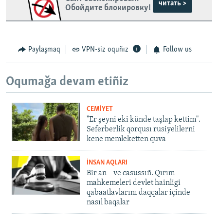
читать >
Обойдите блокировку!
Paylaşmaq
VPN-siz oquñız
Follow us
Oqumağa devam etiñiz
CEMİYET
"Er şeyni eki künde taşlap kettim".
Seferberlik qorqusı rusiyelilerni
kene memleketten quva
İNSAN AQLARI
Bir an – ve casussıñ. Qırım
mahkemeleri devlet hainligi
qabaatlavlarını daqqalar içinde
nasıl baqalar