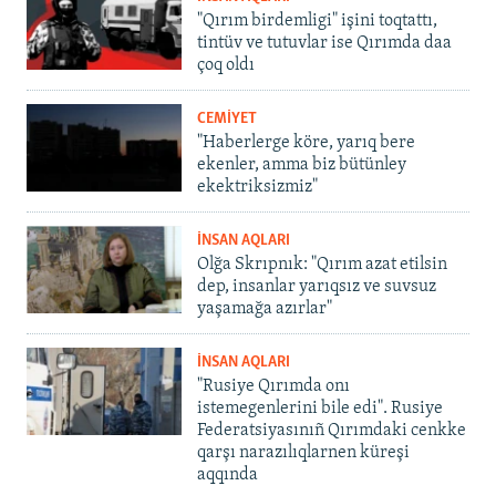
"Qırım birdemligi" işini toqtattı,
tintüv ve tutuvlar ise Qırımda daa
çoq oldı
CEMİYET
"Haberlerge köre, yarıq bere
ekenler, amma biz bütünley
ekektriksizmiz"
İNSAN AQLARI
Olğa Skrıpnık: "Qırım azat etilsin
dep, insanlar yarıqsız ve suvsuz
yaşamağa azırlar"
İNSAN AQLARI
"Rusiye Qırımda onı
istemegenlerini bile edi". Rusiye
Federatsiyasınıñ Qırımdaki cenkke
qarşı narazılıqlarnen küreşi
aqqında