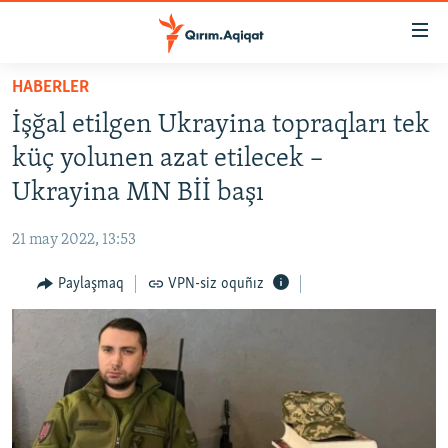
Link
açıqlığı
Esas
HABERLER
mündericege
HABERLER
İşğal etilgen Ukrayina topraqları tek
qaytmaq
SİYASET
Baş
küç yolunen azat etilecek –
İQTİSADİYAT
navigatsiyağa
Ukrayina MN Bİİ başı
qaytmaq
CEMİYET
Qıdıruvğa
21 may 2022, 13:53
MEDENİYET
qaytmaq
Paylaşmaq
VPN-siz oquñız
İNSAN AQLARI
VİDEO
SÜRET
BLOGLAR
FİKİR