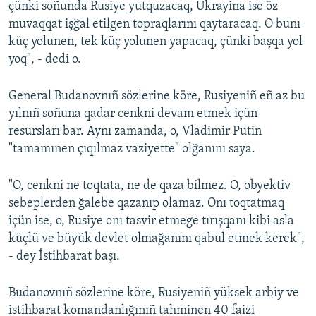
çünki soñunda Rusiye yutquzacaq, Ukrayina ise öz
muvaqqat işğal etilgen topraqlarını qaytaracaq. O bunı
küç yolunen, tek küç yolunen yapacaq, çünki başqa yol
yoq", - dedi o.
General Budanovnıñ sözlerine köre, Rusiyeniñ eñ az bu
yılnıñ soñuna qadar cenkni devam etmek içün
resursları bar. Aynı zamanda, o, Vladimir Putin
"tamamınen çıqılmaz vaziyette" olğanını saya.
"O, cenkni ne toqtata, ne de qaza bilmez. O, obyektiv
sebeplerden ğalebe qazanıp olamaz. Onı toqtatmaq
içün ise, o, Rusiye onı tasvir etmege tırışqanı kibi asla
küçlü ve büyük devlet olmağanını qabul etmek kerek",
- dey İstihbarat başı.
Budanovnıñ sözlerine köre, Rusiyeniñ yüksek arbiy ve
istihbarat komandanlığınıñ tahminen 40 faizi