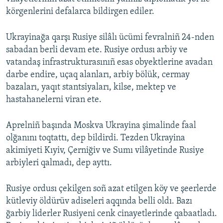
körgenlerini defalarca bildirgen ediler.
Ukrayinağa qarşı Rusiye silâlı ücümi fevralniñ 24-nden
sabadan berli devam ete. Rusiye ordusı arbiy ve
vatandaş infrastrukturasınıñ esas obyektlerine avadan
darbe endire, uçaq alanları, arbiy bölük, cermay
bazaları, yaqıt stantsiyaları, kilse, mektep ve
hastahanelerni viran ete.
Aprelniñ başında Moskva Ukrayina şimalinde faal
olğanını toqtattı, dep bildirdi. Tezden Ukrayina
akimiyeti Kıyiv, Çerniğiv ve Sumı vilâyetinde Rusiye
arbiyleri qalmadı, dep ayttı.
Rusiye ordusı çekilgen soñ azat etilgen köy ve şeerlerde
kütleviy öldürüv adiseleri aqqında belli oldı. Bazı
ğarbiy liderler Rusiyeni cenk cinayetlerinde qabaatladı.