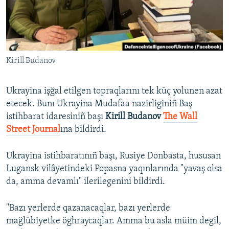
Русский
Українською
Kirill Budanov
QOŞULIÑIZ!
Ukrayina işğal etilgen topraqlarını tek küç yolunen azat
etecek. Bunı Ukrayina Mudafaa nazirliginiñ Baş
RFE/RS bütün saytları
istihbarat idaresiniñ başı
Kirill Budanov
The Wall
Street Journal
ına bildirdi.
Ukrayina istihbaratınıñ başı, Rusiye Donbasta, hususan
Lugansk vilâyetindeki Popasna yaqınlarında "yavaş olsa
da, amma devamlı" ilerilegenini bildirdi.
"Bazı yerlerde qazanacaqlar, bazı yerlerde
mağlübiyetke öghraycaqlar. Amma bu asla müim degil,