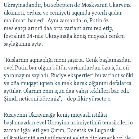
Ukrayinadandır, bu sebepten de Moskvanıñ Ukaryina
ükümeti, ordusı ve cemiyeti aqqında yeterli qadar
malümatı bar edi. Aynı zamanda, o, Putin öz
mesleatçılarınıñ daa orta variantlarnı red etip,
fevralniñ 24-nde Ukrayinağa keniş mıqyaslı cenkni
saylağanını ayta.
"Ruslarnıñ aqmaqlığı meni şaşırta. Cenk başlamazdan
evel Putin bar olğan bütün variantlardan özü içün eñ
yaramayını sayladı. Rusiye ekspertleri bu variant soñki
ve oña muqaytlıqnen kelmek kerek olğanını defalarca
ayttılar. Olarnıñ onıñ içün daa yahşı teklifleri bar edi.
Şimdi neticeni köremiz", - dep fikir yürsete o.
Rusiyeniñ Ukrayinağa keniş mıqyaslı istilâsı
başlamazdan evel Ukrayina akimiyetiniñ temsilcileri o
zaman işğal etilgen Qırım, Donetsk ve Lugansk
vilâyetleriniñ azat etilmesini yalıñız diplomatik yol ile