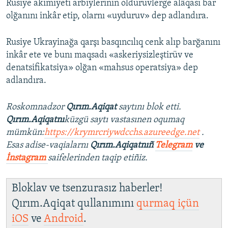
Rusiye akimiyeti arbiyleriniñ öldürüvlerge alâqası bar
olğanını inkâr etip, olarnı «uyduruv» dep adlandıra.
Rusiye Ukrayinağa qarşı basqıncılıq cenk alıp barğanını
inkâr ete ve bunı maqsadı «askeriysizleştirüv ve
denatsifikatsiya» olğan «mahsus operatsiya» dep
adlandıra.
Roskomnadzor
Qırım.Aqiqat
saytını blok etti.
Qırım.Aqiqatnı
küzgü saytı vastasınen oqumaq
mümkün:
https://krymrcriywdcchs.azureedge.net
.
Esas adise-vaqialarnı
Qırım.Aqiqatnıñ
Telegram
ve
İnstagram
saifelerinden taqip etiñiz.
Bloklav ve tsenzurasız haberler!
Qırım.Aqiqat qullanımını
qurmaq içün
iOS
ve
Android
.