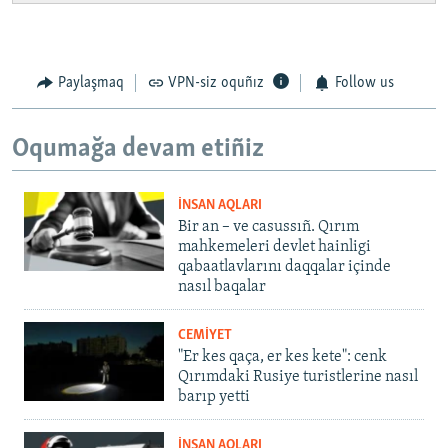
Paylaşmaq
VPN-siz oquñız
Follow us
Oqumağa devam etiñiz
İNSAN AQLARI
Bir an – ve casussıñ. Qırım
mahkemeleri devlet hainligi
qabaatlavlarını daqqalar içinde
nasıl baqalar
CEMİYET
"Er kes qaça, er kes kete": cenk
Qırımdaki Rusiye turistlerine nasıl
barıp yetti
İNSAN AQLARI