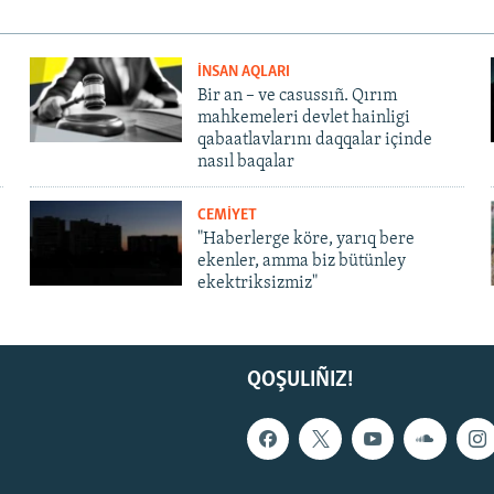
İNSAN AQLARI
Bir an – ve casussıñ. Qırım
mahkemeleri devlet hainligi
qabaatlavlarını daqqalar içinde
nasıl baqalar
CEMİYET
"Haberlerge köre, yarıq bere
ekenler, amma biz bütünley
ekektriksizmiz"
QOŞULIÑIZ!