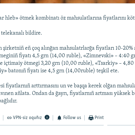
r hleb» ötmek kombinatı öz mahsulatlarına fiyatlarını köt
telekanalı bildire.
 şirketniñ eñ çoq alınğan mahsulatrlarğa fiyatları 10-20% a
eginiñ fiyatı 4,5 grn (14,00 ruble), «Zimnevski» – 4:40 gr
e içtimaiy ötmegi 3,20 grn (10,00 ruble), «Tsarkiy» – 4,80 
» batonıñ fiyatı ise 4,5 grn (14,00ruble) teşkil ete.
esi fiyatlarnıñ arttırmasını un ve başqa kerek olğan mahsul
ruvınen añlata. Ondan da ğayrı, fiyatlarnıñ artması yüksek 
bağlıdır.
VPN-siz oquñız
Follow us
Print