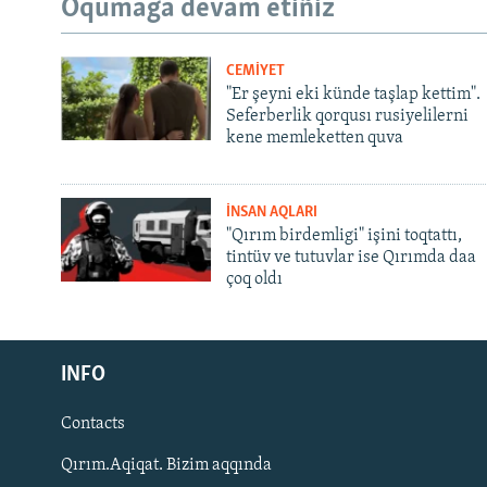
Oqumağa devam etiñiz
CEMİYET
"Er şeyni eki künde taşlap kettim".
Seferberlik qorqusı rusiyelilerni
kene memleketten quva
İNSAN AQLARI
"Qırım birdemligi" işini toqtattı,
tintüv ve tutuvlar ise Qırımda daa
çoq oldı
Русский
INFO
Українською
Contacts
QOŞULIÑIZ!
Qırım.Aqiqat. Bizim aqqında