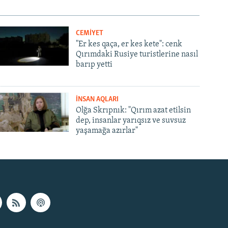
CEMİYET
"Er kes qaça, er kes kete": cenk
Qırımdaki Rusiye turistlerine nasıl
barıp yetti
İNSAN AQLARI
Olğa Skrıpnık: "Qırım azat etilsin
dep, insanlar yarıqsız ve suvsuz
yaşamağa azırlar"