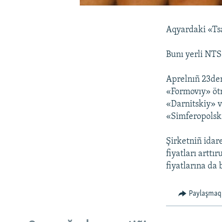
Aqyardaki «Tsa
Bunı yerli NTS 
Aprelnıñ 23den
«Formovıy» ötm
«Darnitskiy» v
«Simferopolskiy
Şirketniñ idar
fiyatları arttı
fiyatlarına da 
Paylaşmaq