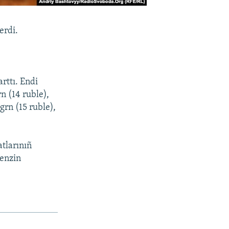
erdi.
rttı. Endi
n (14 ruble),
grn (15 ruble),
atlarınıñ
benzin