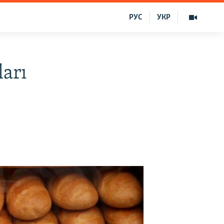
РУС
УКР
ları