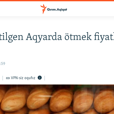
etilgen Aqyarda ötmek fiyat
0:59
VPN-siz oquñız