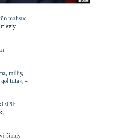
içün mahsus
ütleviy
an
na, milliy,
qol tuta», –
 silâlı
k,
üvi Cinaiy