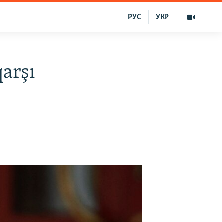
РУС
УКР
qarşı