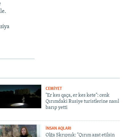
e
le.
tsiya
CEMİYET
"Er kes qaça, er kes kete": cenk
Qırımdaki Rusiye turistlerine nasıl
barıp yetti
İNSAN AQLARI
Olğa Skrıpnık: "Qırım azat etilsin