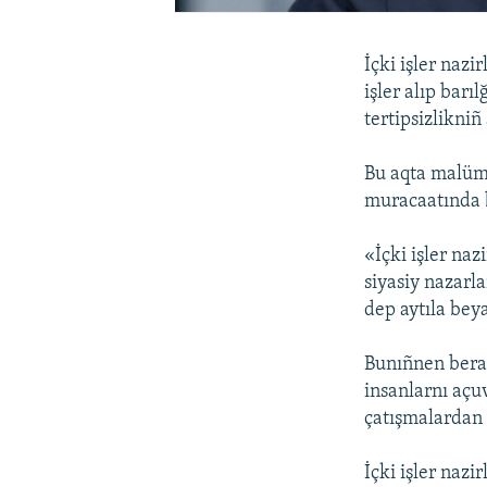
İçki işler naz
işler alıp bar
tertipsizlikni
Bu aqta malümat
muracaatında b
«İçki işler naz
siyasiy nazarl
dep aytıla bey
Bunıñnen berabe
insanlarnı açu
çatışmalardan 
İçki işler nazir