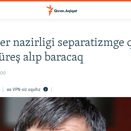
şler nazirligi separatizmge 
küreş alıp baracaq
2:00
VPN-siz oquñız