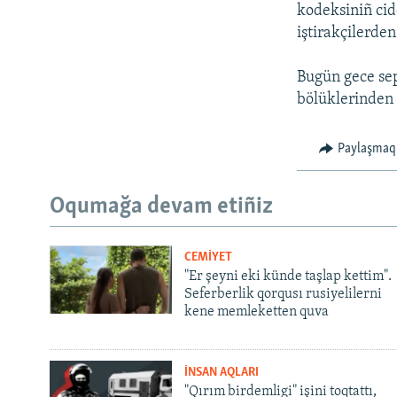
kodeksiniñ cidd
iştirakçilerden 
Bugün gece sep
bölüklerinden b
Paylaşmaq
Oqumağa devam etiñiz
CEMİYET
"Er şeyni eki künde taşlap kettim".
Seferberlik qorqusı rusiyelilerni
kene memleketten quva
İNSAN AQLARI
"Qırım birdemligi" işini toqtattı,