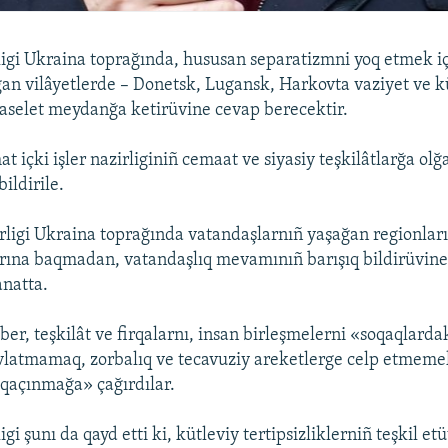
irligi Ukraina toprağında, hususan separatizmni yoq etmek 
ılğan vilâyetlerde – Donetsk, Lugansk, Harkovta vaziyet ve k
ñ aselet meydanğa ketirüvine cevap berecektir.
 içki işler nazirliginiñ cemaat ve siyasiy teşkilâtlarğa olğ
ildirile.
irligi Ukraina toprağında vatandaşlarnıñ yaşağan regionları
arına baqmadan, vatandaşlıq mevamınıñ barışıq bildirüvine 
anatta.
r, teşkilât ve firqalarnı, insan birleşmelerni «soqaqlardaki
vlatmamaq, zorbalıq ve tecavuziy areketlerge celp etmeme
qaçınmağa» çağırdılar.
ligi şunı da qayd etti ki, kütleviy tertipsizliklerniñ teşkil et