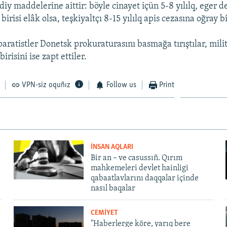
iy maddelerine aittir: böyle cinayet içün 5-8 yılılq, eger d
birisi elâk olsa, teşkiyaltçı 8-15 yılılq apis cezasına oğray bi
aratistler Donetsk prokuraturasını basmağa tırıştılar, mili
irisini ise zapt ettiler.
VPN-siz oquñız
Follow us
Print
İNSAN AQLARI
Bir an – ve casussıñ. Qırım
mahkemeleri devlet hainligi
qabaatlavlarını daqqalar içinde
nasıl baqalar
CEMİYET
"Haberlerge köre, yarıq bere