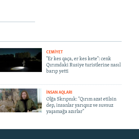
CEMİYET
"Er kes qaça, er kes kete": cenk
Qırımdaki Rusiye turistlerine nasıl
barıp yetti
İNSAN AQLARI
Olğa Skrıpnık: "Qırım azat etilsin
dep, insanlar yarıqsız ve suvsuz
yaşamağa azırlar"