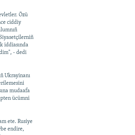
evletler. Özü
ce ciddiy
ulumnıñ
Siyasetçilerniñ
k iddiasında
dim", - dedi
niñ Ukrayinanı
erilemesini
asına mudaafa
üpten ücümni
am ete. Rusiye
rbe endire,