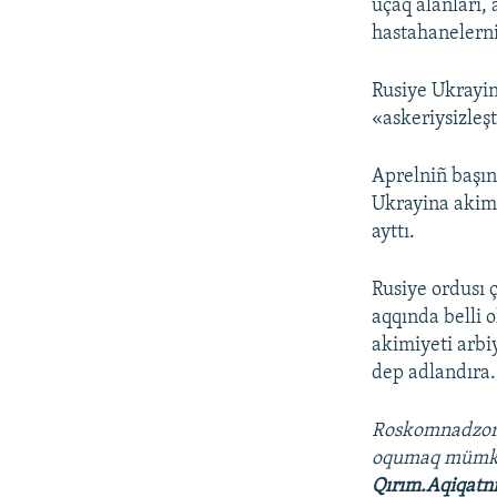
uçaq alanları, 
hastahanelerni
Rusiye Ukrayin
«askeriysizleş
Aprelniñ başın
Ukrayina akimi
ayttı.
Rusiye ordusı ç
aqqında belli o
akimiyeti arbi
dep adlandıra.
Roskomnadzo
oqumaq mümk
Qırım.Aqiqatn