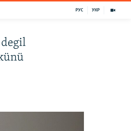
РУС
УКР
degil
 künü