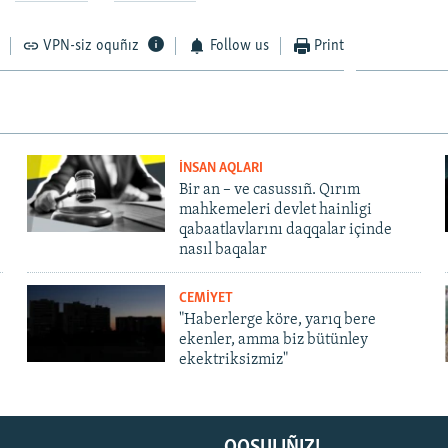
VPN-siz oquñız
Follow us
Print
İNSAN AQLARI
Bir an – ve casussıñ. Qırım
mahkemeleri devlet hainligi
qabaatlavlarını daqqalar içinde
nasıl baqalar
CEMİYET
"Haberlerge köre, yarıq bere
ekenler, amma biz bütünley
ekektriksizmiz"
QOŞULIÑIZ!