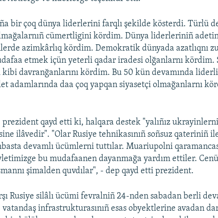
 bir çoq dünya liderlerini farqlı şekilde kösterdi. Türlü d
lmağalarnıñ cümertligini kördim. Dünya liderleriniñ adetin
lerde azimkârlıq kördim. Demokratik dünyada azatlıqnı z
faa etmek içün yeterli qadar iradesi olğanlarnı kördim. 
 kibi davranğanlarını kördim. Bu 50 kün devamında liderli
let adamlarında daa çoq yapqan siyasetçi olmağanlarnı kör
prezident qayd etti ki, halqara destek "yalıñız ukrayinler
ne ilâvedir". "Olar Rusiye tehnikasınıñ soñsuz qateriniñ il
onbasta devamlı ücümlerni tuttılar. Muariupolni qaramanc
evletimizge bu mudafaanen dayanmağa yardım ettiler. Cen
şmannı şimalden quvdılar", - dep qayd etti prezident.
şı Rusiye silâlı ücümi fevralniñ 24-nden sabadan berli dev
e vatandaş infrastrukturasınıñ esas obyektlerine avadan da