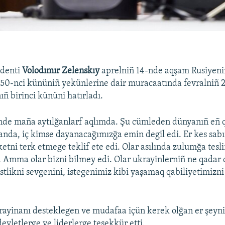
identi
Volodımır Zelenskıy
aprelniñ 14-nde aqşam Rusiyeni
 50-nci kününiñ yekünlerine dair muracaatında fevralniñ 
nıñ birinci kününi hatırladı.
nde maña aytılğanlarf aqlımda. Şu cümleden dünyanıñ eñ qu
anda, iç kimse dayanacağımızğa emin degil edi. Er kes sabır
tni terk etmege teklif ete edi. Olar asılında zulumğa tes
i. Amma olar bizni bilmey edi. Olar ukrayinlerniñ ne qadar 
stlikni sevgenini, istegenimiz kibi yaşamaq qabiliyetimizni 
rayinanı desteklegen ve mudafaa içün kerek olğan er şeyn
evletlerge ve liderlerge teşekkür etti.