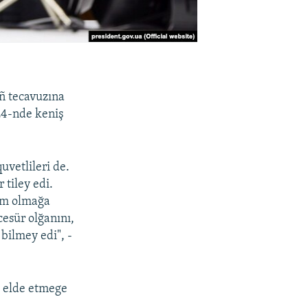
ñ tecavuzına
24-nde keniş
vetlileri de.
 tiley edi.
lim olmağa
cesür olğanını,
bilmey edi", -
i elde etmege