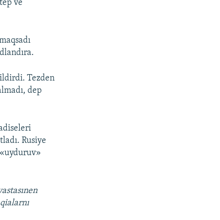
ktep ve
ı maqsadı
dlandıra.
ildirdi. Tezden
qalmadı, dep
adiseleri
tladı. Rusiye
ı «uyduruv»
vastasınen
qialarnı