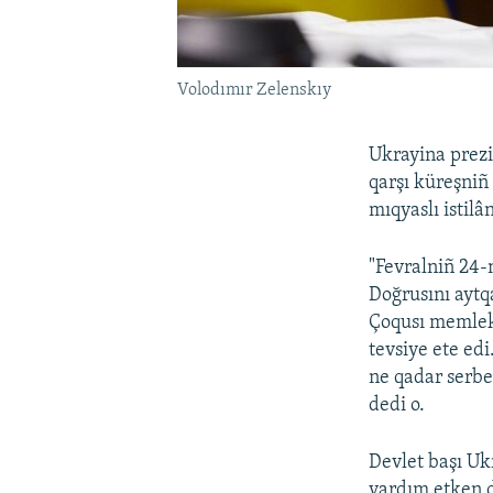
Volodımır Zelenskıy
Ukrayina prez
qarşı küreşniñ
mıqyaslı istilâ
"Fevralniñ 24-
Doğrusını aytq
Çoqusı memleke
tevsiye ete ed
ne qadar serbe
dedi o.
Devlet başı Uk
yardım etken d