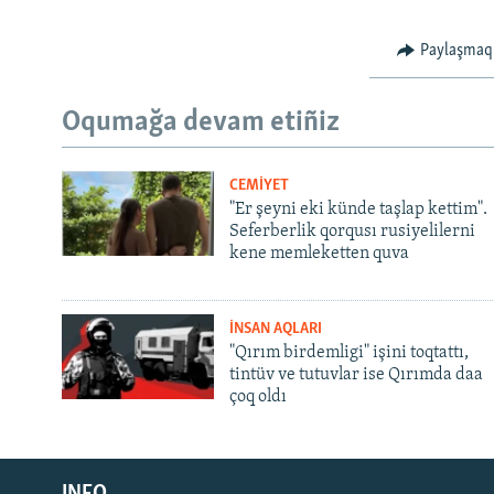
Paylaşmaq
Oqumağa devam etiñiz
CEMİYET
"Er şeyni eki künde taşlap kettim".
Seferberlik qorqusı rusiyelilerni
kene memleketten quva
İNSAN AQLARI
"Qırım birdemligi" işini toqtattı,
tintüv ve tutuvlar ise Qırımda daa
çoq oldı
Русский
INFO
Українською