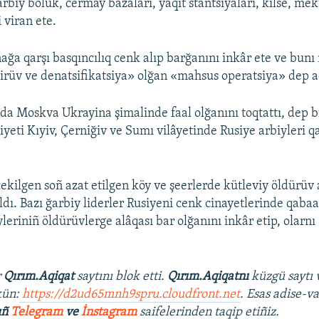
arbiy bölük, cermay bazaları, yaqıt stantsiyaları, kilse, me
 viran ete.
ağa qarşı basqıncılıq cenk alıp barğanını inkâr ete ve bun
tirüv ve denatsifikatsiya» olğan «mahsus operatsiya» dep a
da Moskva Ukrayina şimalinde faal olğanını toqtattı, dep b
yeti Kıyiv, Çerniğiv ve Sumı vilâyetinde Rusiye arbiyleri 
ekilgen soñ azat etilgen köy ve şeerlerde kütleviy öldürüv 
ldı. Bazı ğarbiy liderler Rusiyeni cenk cinayetlerinde qabaa
yleriniñ öldürüvlerge alâqası bar olğanını inkâr etip, olarn
r
Qırım.Aqiqat
saytını blok etti.
Qırım.Aqiqatnı
küzgü saytı 
ün:
https://d2ud65mnh9spru.cloudfront.net​
. Esas adise-va
ıñ
Telegram
ve
İnstagram
saifelerinden taqip etiñiz.