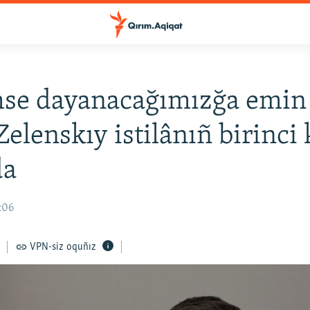
mse dayanacağımızğa emin 
 Zelenskıy istilânıñ birinci
da
2:06
VPN-siz oquñız