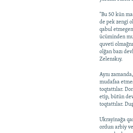
"Bu 50 kün maña
de pek zengi o
qabul etmegen
ücüminden muda
quveti olmağnı
olğan bazı dev
Zelenskıy.
Aynı zamanda, 
mudafaa etmesi
toqtattılar. D
etip, bütün d
toqtattılar. Du
Ukrayinağa qar
ordusı arbiy v