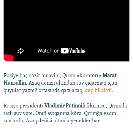
Rusiye baş nazir muavini, Qırım «kuratorı»
Marat
Hunsullin
, Azaq deñizi altından suv çıqarmaq içün
quyular yaznıñ ortasında qazılacaq,
dep bildirdi.
Rusiye prezidenti
Vladimir Putinniñ
fikirince, Qırımda
tatlı suv yete. Onıñ aytqanına köre, Qırımğa yaqın
suvlarda, Azaq deñizi altında yedekler bar.