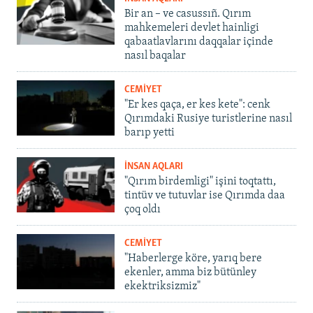
Bir an – ve casussıñ. Qırım
mahkemeleri devlet hainligi
qabaatlavlarını daqqalar içinde
nasıl baqalar
CEMİYET
"Er kes qaça, er kes kete": cenk
Qırımdaki Rusiye turistlerine nasıl
barıp yetti
İNSAN AQLARI
"Qırım birdemligi" işini toqtattı,
tintüv ve tutuvlar ise Qırımda daa
çoq oldı
CEMİYET
"Haberlerge köre, yarıq bere
ekenler, amma biz bütünley
ekektriksizmiz"