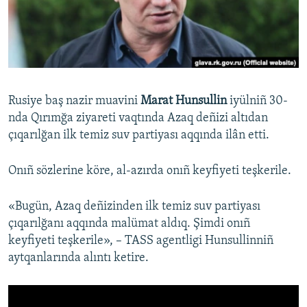
Русский
Українською
QOŞULIÑIZ!
Rusiye baş nazir muavini
Marat Hunsullin
iyülniñ 30-
nda Qırımğa ziyareti vaqtında Azaq deñizi altıdan
çıqarılğan ilk temiz suv partiyası aqqında ilân etti.
RFE/RS bütün saytları
Onıñ sözlerine köre, al-azırda onıñ keyfiyeti teşkerile.
«Bugün, Azaq deñizinden ilk temiz suv partiyası
çıqarılğanı aqqında malümat aldıq. Şimdi onıñ
keyfiyeti teşkerile», – TASS agentligi Hunsullinniñ
aytqanlarında alıntı ketire.