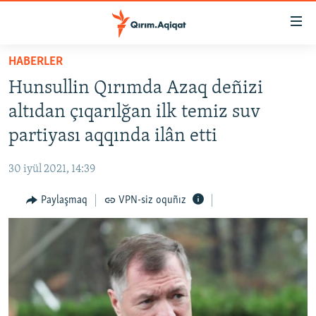
Link
açıqlığı
Esas
HABERLER
mündericege
HABERLER
Hunsullin Qırımda Azaq deñizi
qaytmaq
SİYASET
Baş
altıdan çıqarılğan ilk temiz suv
İQTİSADİYAT
navigatsiyağa
partiyası aqqında ilân etti
qaytmaq
CEMİYET
Qıdıruvğa
30 iyül 2021, 14:39
MEDENİYET
qaytmaq
Paylaşmaq
VPN-siz oquñız
İNSAN AQLARI
VİDEO
SÜRET
BLOGLAR
FİKİR