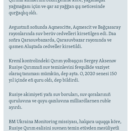
Qırımlı alimlerniñ bildirgenine köre, yağanaqlar
yağmağanı içün ve qar az yağğan qış neticesinde
qurğaqlıq oldı.
Avgustnıñ soñunda Aqmescitte, Aqmescit ve Bağçasaray
rayonlarında suv berüv cedvelleri kirsetilgen edi. Daa
soñra Qarasuvbazarda, Qarasuvbazar rayonında ve
qısmen Aluştada cedveller kirsetildi.
Kreml kontrolindeki Qırım yolbaşçısı Sergey Aksenov
Rusiye Qırımnıñ suv teminlevini fevqulâde vaziyet
olaraq tanıması mümkün, dep ayta. O, 2020 senesi 150
yıl içinde eñ quru oldı, dep bildirdi.
Rusiye akimiyeti yañı suv boruları, suv qoralarınıñ
quruluvına ve quyu qazıluvına milliardlarnen ruble
ayırdı.
BM Ukraina Monitoring missiyası, halqara uquqqa köre,
Rusiye Qırım ealisini suvnen temin etüvden mesüliyetli