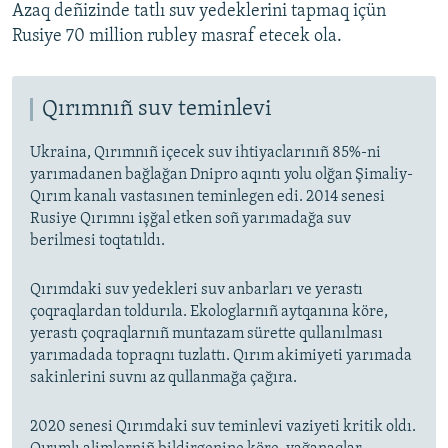
Azaq deñizinde tatlı suv yedeklerini tapmaq içün
Rusiye 70 million rubley masraf etecek ola.
Qırımnıñ suv teminlevi
Ukraina, Qırımnıñ içecek suv ihtiyaclarınıñ 85%-ni
yarımadanen bağlağan Dnipro aqıntı yolu olğan Şimaliy-
Qırım kanalı vastasınen teminlegen edi. 2014 senesi
Rusiye Qırımnı işğal etken soñ yarımadağa suv
berilmesi toqtatıldı.
Qırımdaki suv yedekleri suv anbarları ve yerastı
çoqraqlardan toldurıla. Ekologlarnıñ aytqanına köre,
yerastı çoqraqlarnıñ muntazam sürette qullanılması
yarımadada topraqnı tuzlattı. Qırım akimiyeti yarımada
sakinlerini suvnı az qullanmağa çağıra.
2020 senesi Qırımdaki suv teminlevi vaziyeti kritik oldı.