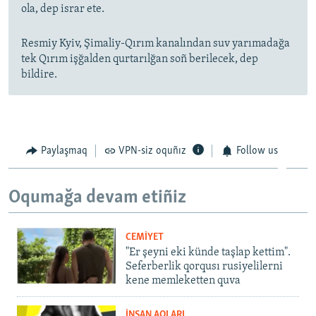
ola, dep israr ete.
Resmiy Kyiv, Şimaliy-Qırım kanalından suv yarımadağa
tek Qırım işğalden qurtarılğan soñ berilecek, dep
bildire.
Paylaşmaq
VPN-siz oquñız
Follow us
Oqumağa devam etiñiz
CEMİYET
"Er şeyni eki künde taşlap kettim".
Seferberlik qorqusı rusiyelilerni
kene memleketten quva
İNSAN AQLARI