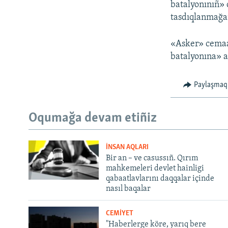
batalyonınıñ» 
tasdıqlanmağan
«Asker» cemaat
batalyonına» a
Paylaşmaq
Oqumağa devam etiñiz
İNSAN AQLARI
Bir an – ve casussıñ. Qırım
mahkemeleri devlet hainligi
qabaatlavlarını daqqalar içinde
nasıl baqalar
CEMİYET
"Haberlerge köre, yarıq bere