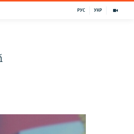
РУС
УКР
ñ