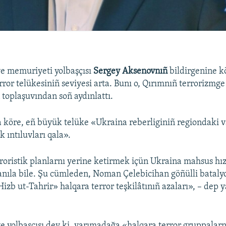
e memuriyeti yolbaşçısı
Sergey Aksenovnıñ
bildirgenine k
ror telükesiniñ seviyesi arta. Bunı o, Qırımnıñ terrorizmge
 toplaşuvından soñ aydınlattı.
 köre, eñ büyük telüke «Ukraina reberliginiñ regiondaki v
 ıntıluvları qala».
roristik planlarnı yerine ketirmek içün Ukraina mahsus hı
anıla bile. Şu cümleden, Noman Çelebicihan göñülli bataly
Hizb ut-Tahrir» halqara terror teşkilâtınıñ azaları», – dep
e yolbaşçısı dey ki, yarımadağa «halqara terror gruppalar