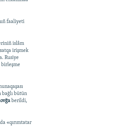
ıñ faaliyeti
eriniñ islâm
qsatqa irişmek
ta. Rusiye
» birleşme
 munaqaşası
n bağlı bütün
kovğa
berildi,
ında «qırımtatar