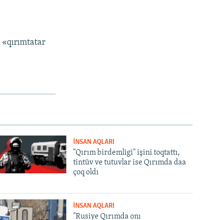
«qırımtatar
İNSAN AQLARI
"Qırım birdemligi" işini toqtattı,
tintüv ve tutuvlar ise Qırımda daa
çoq oldı
İNSAN AQLARI
"Rusiye Qırımda onı