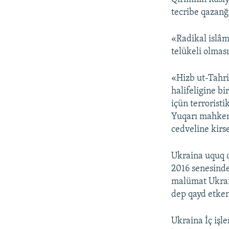
tecribe qazanğa
«Radikal islâmc
telükeli olmas
«Hizb ut-Tahri
halifeligine b
içün terroristi
Yuqarı mahkeme
cedveline kirse
Ukraina uquq q
2016 senesinde
malümat Ukrai
dep qayd etken
Ukraina İç işle