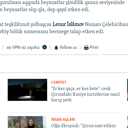
qurulması aqqında beyanatlar şimdilik qanun seviyesinde
 beyanatlar olıp qla, dep qayd etken edi.
 teşkilâtınıñ yolbaşçısı
Lenur İslâmov
Noman Çelebicihan 
rbiy bölük nomerasını bermege talap etken edi.
VPN-siz oquñız
Follow us
Print
CEMİYET
"Er kes qaça, er kes kete": cenk
Qırımdaki Rusiye turistlerine nasıl
barıp yetti
İNSAN AQLARI
Olğa Skrıpnık: "Qırım azat etilsin