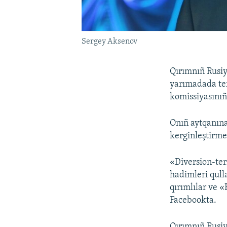
Sergey Aksenov
Qırımnıñ Rusiy
yarımadada ter
komissiyasınıñ
Onıñ aytqanına
kerginleştirmek
«Diversion-ter
hadimleri qull
qırımlılar ve «
Facebookta.
Qırımnıñ Rusiy