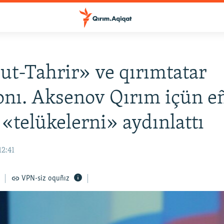
ut-Tahrir» ve qırımtatar
onı. Aksenov Qırım içün e
«telükelerni» aydınlattı
12:41
VPN-siz oquñız