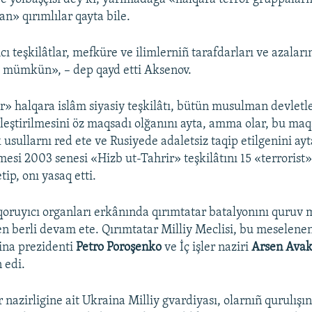
n» qırımlılar qayta bile.
ı teşkilâtlar, mefküre ve ilimlerniñ tarafdarları ve azaların
ı mümkün», – dep qayd etti Aksenov.
r» halqara islâm siyasiy teşkilâtı, bütün musulman devletl
irleştirilmesini öz maqsadı olğanını ayta, amma olar, bu ma
k usullarnı red ete ve Rusiyede adaletsiz taqip etilgenini ay
si 2003 senesi «Hizb ut-Tahrir» teşkilâtını 15 «terrorist
tip, onı yasaq etti.
oruyıcı organları erkânında qırımtatar batalyonını quruv
n berli devam ete. Qırımtatar Milliy Meclisi, bu meselene
na prezidenti
Petro Poroşenko
ve İç işler naziri
Arsen Ava
 edi.
r nazirligine ait Ukraina Milliy gvardiyası, olarnıñ qurulış