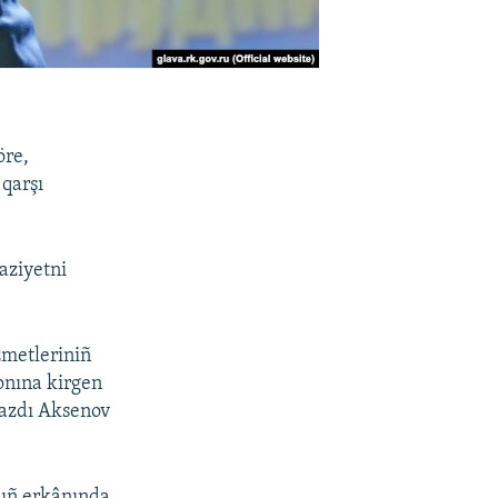
öre,
 qarşı
aziyetni
zmetleriniñ
onına kirgen
 yazdı Aksenov
nıñ erkânında