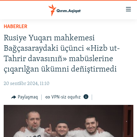
Link
açıqlığı
Esas
HABERLER
mündericege
HABERLER
Rusiye Yuqarı mahkemesi
qaytmaq
SİYASET
Baş
Bağçasaraydaki üçünci «Hizb ut-
İQTİSADİYAT
navigatsiyağa
Tahrir davasınıñ» mabüslerine
qaytmaq
CEMİYET
çıqarılğan ükümni deñiştirmedi
Qıdıruvğa
MEDENİYET
qaytmaq
20 sentâbr 2024, 11:10
İNSAN AQLARI
Paylaşmaq
VPN-siz oquñız
VİDEO
SÜRET
BLOGLAR
FİKİR