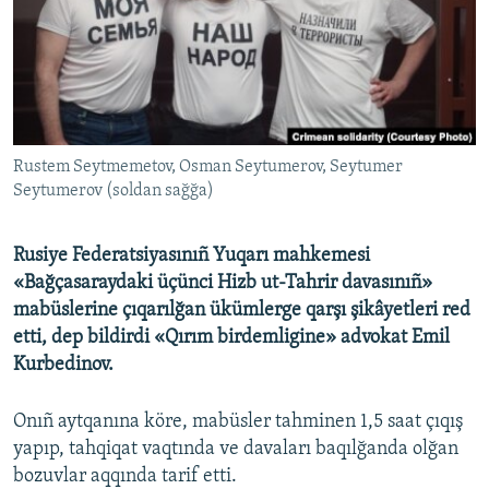
Русский
Українською
QOŞULIÑIZ!
Rustem Seytmemetov, Osman Seytumerov, Seytumer
Seytumerov (soldan sağğa)
RFE/RS bütün saytları
Rusiye Federatsiyasınıñ Yuqarı mahkemesi
«Bağçasaraydaki üçünci Hizb ut-Tahrir davasınıñ»
mabüslerine çıqarılğan ükümlerge qarşı şikâyetleri red
etti, dep bildirdi «Qırım birdemligine» advokat Emil
Kurbedinov.
Onıñ aytqanına köre, mabüsler tahminen 1,5 saat çıqış
yapıp, tahqiqat vaqtında ve davaları baqılğanda olğan
bozuvlar aqqında tarif etti.