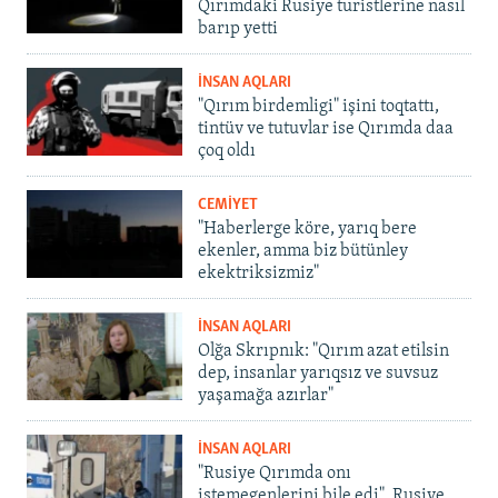
Qırımdaki Rusiye turistlerine nasıl
barıp yetti
İNSAN AQLARI
"Qırım birdemligi" işini toqtattı,
tintüv ve tutuvlar ise Qırımda daa
çoq oldı
CEMİYET
"Haberlerge köre, yarıq bere
ekenler, amma biz bütünley
ekektriksizmiz"
İNSAN AQLARI
Olğa Skrıpnık: "Qırım azat etilsin
dep, insanlar yarıqsız ve suvsuz
yaşamağa azırlar"
İNSAN AQLARI
"Rusiye Qırımda onı
istemegenlerini bile edi". Rusiye