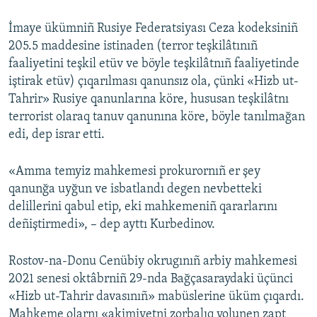
İmaye ükümniñ Rusiye Federatsiyası Ceza kodeksiniñ
205.5 maddesine istinaden (terror teşkilâtınıñ
faaliyetini teşkil etüv ve böyle teşkilâtnıñ faaliyetinde
iştirak etüv) çıqarılması qanunsız ola, çünki «Hizb ut-
Tahrir» Rusiye qanunlarına köre, hususan teşkilâtnı
terrorist olaraq tanuv qanunına köre, böyle tanılmağan
edi, dep israr etti.
«Amma temyiz mahkemesi prokurornıñ er şey
qanunğa uyğun ve isbatlandı degen nevbetteki
delillerini qabul etip, eki mahkemeniñ qararlarını
deñiştirmedi», – dep ayttı Kurbedinov.
Rostov-na-Donu Cenübiy okrugınıñ arbiy mahkemesi
2021 senesi oktâbrniñ 29-nda Bağçasaraydaki üçünci
«Hizb ut-Tahrir davasınıñ» mabüslerine üküm çıqardı.
Mahkeme olarnı «akimiyetni zorbalıq yolunen zapt