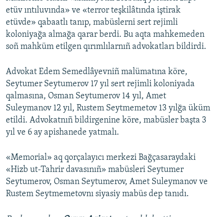
etüv ıntıluvında» ve «terror teşkilâtında iştirak
etüvde» qabaatlı tanıp, mabüslerni sert rejimli
koloniyağa almağa qarar berdi. Bu aqta mahkemeden
soñ mahküm etilgen qırımlılarnıñ advokatları bildirdi.
Advokat Edem Semedlâyevniñ malümatına köre,
Seytumer Seytumerov 17 yıl sert rejimli koloniyada
qalmasına, Osman Seytumerov 14 yıl, Amet
Suleymanov 12 yıl, Rustem Seytmemetov 13 yılğa üküm
etildi. Advokatnıñ bildirgenine köre, mabüsler başta 3
yıl ve 6 ay apishanede yatmalı.
«Memorial» aq qorçalayıcı merkezi Bağçasaraydaki
«Hizb ut-Tahrir davasınıñ» mabüsleri Seytumer
Seytumerov, Osman Seytumerov, Amet Suleymanov ve
Rustem Seytmemetovnı siyasiy mabüs dep tanıdı.