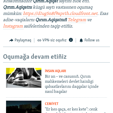
Roskomnadzor
Qırım.Aqiqat
saytını blok etti.
Qırım.Aqiqatnı
küzgü saytı vastasınen oqumaq
mümkün:
https://d1ug5n8f9xpr1h.cloudfront.net
. Esas
adise-vaqialarnı
Qırım.Aqiqatnıñ
Telegram
ve
İnstagram
saifelerinden taqip etiñiz.
Paylaşmaq
VPN-siz oquñız
Follow us
Oqumağa devam etiñiz
İNSAN AQLARI
Bir an – ve casussıñ. Qırım
mahkemeleri devlet hainligi
qabaatlavlarını daqqalar içinde
nasıl baqalar
CEMİYET
"Er kes qaça, er kes kete": cenk