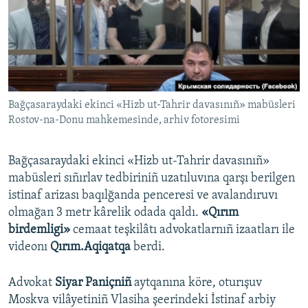
Русский
Українською
QOŞULIÑIZ!
Bağçasaraydaki ekinci «Hizb ut-Tahrir davasınıñ» mabüsleri
Rostov-na-Donu mahkemesinde, arhiv fotoresimi
RFE/RS bütün saytları
Bağçasaraydaki ekinci «Hizb ut-Tahrir davasınıñ»
mabüsleri sıñırlav tedbiriniñ uzatıluvına qarşı berilgen
istinaf arizası baqılğanda penceresi ve avalandıruvı
olmağan 3 metr kârelik odada qaldı.
«Qırım
birdemligi»
cemaat teşkilâtı advokatlarnıñ izaatları ile
videonı
Qırım.Aqiqatqa
berdi.
Advokat
Siyar Paniçniñ
aytqanına köre, oturışuv
Moskva vilâyetiniñ Vlasiha şeerindeki İstinaf arbiy