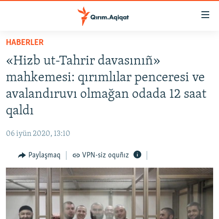
Link
açıqlığı
Esas
HABERLER
mündericege
HABERLER
«Hizb ut-Tahrir davasınıñ»
qaytmaq
SİYASET
Baş
mahkemesi: qırımlılar penceresi ve
İQTİSADİYAT
navigatsiyağa
avalandıruvı olmağan odada 12 saat
qaytmaq
CEMİYET
qaldı
Qıdıruvğa
MEDENİYET
qaytmaq
06 iyün 2020, 13:10
İNSAN AQLARI
Paylaşmaq
VPN-siz oquñız
VİDEO
SÜRET
BLOGLAR
FİKİR