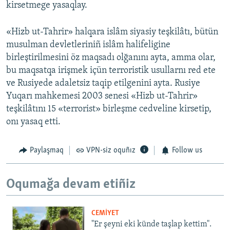
kirsetmege yasaqlay.
«Hizb ut-Tahrir» halqara islâm siyasiy teşkilâtı, bütün
musulman devletleriniñ islâm halifeligine
birleştirilmesini öz maqsadı olğanını ayta, amma olar,
bu maqsatqa irişmek içün terroristik usullarnı red ete
ve Rusiyede adaletsiz taqip etilgenini ayta. Rusiye
Yuqarı mahkemesi 2003 senesi «Hizb ut-Tahrir»
teşkilâtını 15 «terrorist» birleşme cedveline kirsetip,
onı yasaq etti.
Paylaşmaq
VPN-siz oquñız
Follow us
Oqumağa devam etiñiz
CEMİYET
"Er şeyni eki künde taşlap kettim".