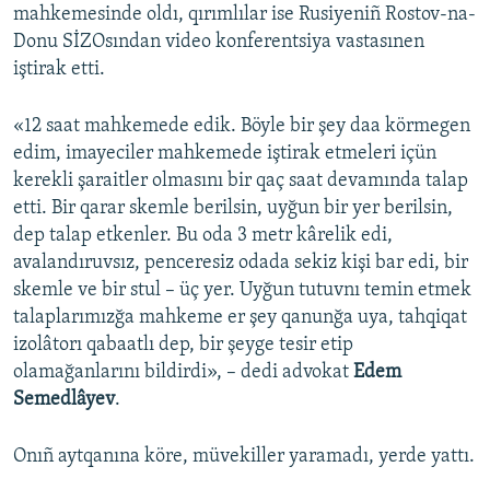
mahkemesinde oldı, qırımlılar ise Rusiyeniñ Rostov-na-
Donu SİZOsından video konferentsiya vastasınen
iştirak etti.
«12 saat mahkemede edik. Böyle bir şey daa körmegen
edim, imayeciler mahkemede iştirak etmeleri içün
kerekli şaraitler olmasını bir qaç saat devamında talap
etti. Bir qarar skemle berilsin, uyğun bir yer berilsin,
dep talap etkenler. Bu oda 3 metr kârelik edi,
avalandıruvsız, penceresiz odada sekiz kişi bar edi, bir
skemle ve bir stul – üç yer. Uyğun tutuvnı temin etmek
talaplarımızğa mahkeme er şey qanunğa uya, tahqiqat
izolâtorı qabaatlı dep, bir şeyge tesir etip
olamağanlarını bildirdi», – dedi advokat
Edem
Semedlâyev
.
Onıñ aytqanına köre, müvekiller yaramadı, yerde yattı.