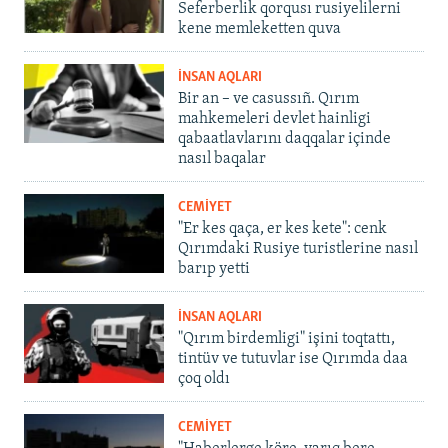
Seferberlik qorqusı rusiyelilerni
kene memleketten quva
İNSAN AQLARI
Bir an – ve casussıñ. Qırım
mahkemeleri devlet hainligi
qabaatlavlarını daqqalar içinde
nasıl baqalar
CEMİYET
"Er kes qaça, er kes kete": cenk
Qırımdaki Rusiye turistlerine nasıl
barıp yetti
İNSAN AQLARI
"Qırım birdemligi" işini toqtattı,
tintüv ve tutuvlar ise Qırımda daa
çoq oldı
CEMİYET