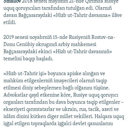
Smailov
2018 senesi mayısnıñ 21-nde Qırımda Rusiye
uquq qoruyıcıları tarafından tutulğan edi. Olarnıñ
davası Bağçasaraydaki «Hizb ut-Tahrir davasına» ilâve
etildi.
2019 senesi noyabrniñ 15-nde Rusiyeniñ Rostov-na-
Donu Cenübiy okrugınıñ arbiy mahkemesi
Bağçasaraydaki ekinci «Hizb ut-Tahrir davasınıñ»
temelini baqıp başladı.
«Hizb ut-Tahrir işi» boyunca apiske alınğan ve
mahküm etilgenlerniñ imayecileri olarnıñ taqip
etilmesi diniy sebeplernen bağlı olğanını tüşüne.
Advokatlar qayd etkenine köre, Rusiye uquq qoruyıcı
organları tarafından bu dava boyunca taqip etilgenler –
ekseriyeti qırımtatarlar ve ukrain, rus, tacik, azeri ve
islâm dinini kütken diger millet vekilleri. Halqara uquq
işğal etilgen topraqlarda işğalci devlet qanunlarını