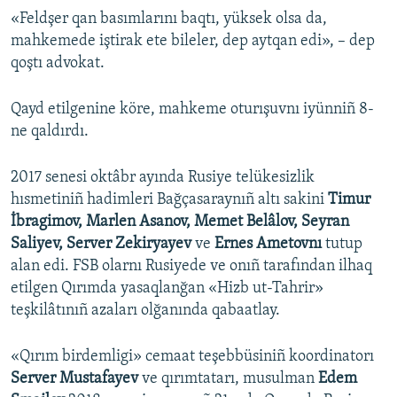
«Feldşer qan basımlarını baqtı, yüksek olsa da,
mahkemede iştirak ete bileler, dep aytqan edi», – dep
qoştı advokat.
Qayd etilgenine köre, mahkeme oturışuvnı iyünniñ 8-
ne qaldırdı.
2017 senesi oktâbr ayında Rusiye telükesizlik
hısmetiniñ hadimleri Bağçasaraynıñ altı sakini
Timur
İbragimov, Marlen Asanov, Memet Belâlov, Seyran
Saliyev, Server Zekiryayev
ve
Ernes Ametovnı
tutup
alan edi. FSB olarnı Rusiyede ve onıñ tarafından ilhaq
etilgen Qırımda yasaqlanğan «Hizb ut-Tahrir»
teşkilâtınıñ azaları olğanında qabaatlay.
«Qırım birdemligi» cemaat teşebbüsiniñ koordinatorı
Server Mustafayev
ve qırımtatarı, musulman
Edem