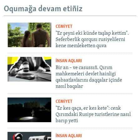
Oqumağa devam etiñiz
CEMİYET
"Er şeyni eki künde taşlap kettim".
Seferberlik qorqusı rusiyelilerni
kene memleketten quva
İNSAN AQLARI
Bir an – ve casussıñ. Qırım
mahkemeleri devlet hainligi
qabaatlavlarını daqqalar içinde
nasıl baqalar
CEMİYET
"Er kes qaça, er kes kete": cenk
Qırımdaki Rusiye turistlerine nasıl
barıp yetti
İNSAN AQLARI