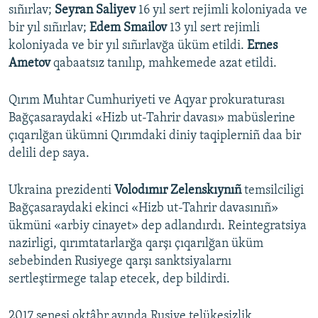
sıñırlav;
Seyran Saliyev
16 yıl sert rejimli koloniyada ve
bir yıl sıñırlav;
Edem Smailov
13 yıl sert rejimli
koloniyada ve bir yıl sıñırlavğa üküm etildi.
Ernes
Ametov
qabaatsız tanılıp, mahkemede azat etildi.
Qırım Muhtar Cumhuriyeti ve Aqyar prokuraturası
Bağçasaraydaki «Hizb ut-Tahrir davası» mabüslerine
çıqarılğan ükümni Qırımdaki diniy taqiplerniñ daa bir
delili dep saya.
Ukraina prezidenti
Volodımır Zelenskıynıñ
temsilciligi
Bağçasaraydaki ekinci «Hizb ut-Tahrir davasınıñ»
ükmüni «arbiy cinayet» dep adlandırdı. Reintegratsiya
nazirligi, qırımtatarlarğa qarşı çıqarılğan üküm
sebebinden Rusiyege qarşı sanktsiyalarnı
sertleştirmege talap etecek, dep bildirdi.
2017 senesi oktâbr ayında Rusiye telükesizlik