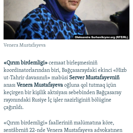
Русский
Українською
QOŞULIÑIZ!
Venera Mustafayeva
«Qırım birdemligi»
cemaat birleşmesiniñ
RFE/RS bütün saytları
koordinatorlarından biri, Bağçasaraydaki ekinci «Hizb
ut-Tahrir davasınıñ» mabüsi
Server Mustafayevniñ
anası
Venera Mustafayeva
oğluna qol tutmaq içün
keçirgen bir kişilik aktsiyası sebebinden Bağçasaray
rayonındaki Rusiye İç işler nazirliginiñ bölügine
çağırıldı.
«Qırım birdemligi» faalleriniñ malümatına köre,
sentâbrniñ 22-nde Venera Mustafayeva advokatınen