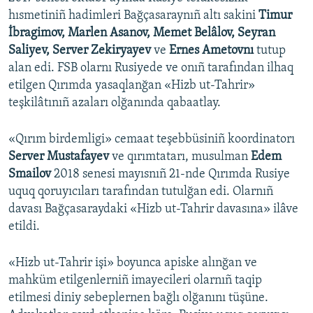
hısmetiniñ hadimleri Bağçasaraynıñ altı sakini
Timur
İbragimov, Marlen Asanov, Memet Belâlov, Seyran
Saliyev, Server Zekiryayev
ve
Ernes Ametovnı
tutup
alan edi. FSB olarnı Rusiyede ve onıñ tarafından ilhaq
etilgen Qırımda yasaqlanğan «Hizb ut-Tahrir»
teşkilâtınıñ azaları olğanında qabaatlay.
«Qırım birdemligi» cemaat teşebbüsiniñ koordinatorı
Server Mustafayev
ve qırımtatarı, musulman
Edem
Smailov
2018 senesi mayısnıñ 21-nde Qırımda Rusiye
uquq qoruyıcıları tarafından tutulğan edi. Olarnıñ
davası Bağçasaraydaki «Hizb ut-Tahrir davasına» ilâve
etildi.
«Hizb ut-Tahrir işi» boyunca apiske alınğan ve
mahküm etilgenlerniñ imayecileri olarnıñ taqip
etilmesi diniy sebeplernen bağlı olğanını tüşüne.