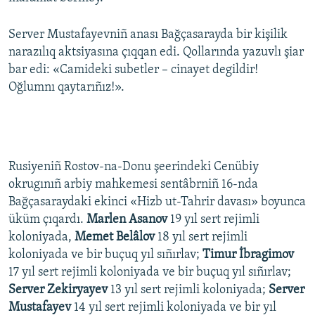
Server Mustafayevniñ anası Bağçasarayda bir kişilik
narazılıq aktsiyasına çıqqan edi. Qollarında yazuvlı şiar
bar edi: «Camideki subetler – cinayet degildir!
Oğlumnı qaytarıñız!».
Rusiyeniñ Rostov-na-Donu şeerindeki Cenübiy
okrugınıñ arbiy mahkemesi sentâbrniñ 16-nda
Bağçasaraydaki ekinci «Hizb ut-Tahrir davası» boyunca
üküm çıqardı.
Marlen Asanov
19 yıl sert rejimli
koloniyada,
Memet Belâlov
18 yıl sert rejimli
koloniyada ve bir buçuq yıl sıñırlav;
Timur İbragimov
17 yıl sert rejimli koloniyada ve bir buçuq yıl sıñırlav;
Server Zekiryayev
13 yıl sert rejimli koloniyada;
Server
Mustafayev
14 yıl sert rejimli koloniyada ve bir yıl