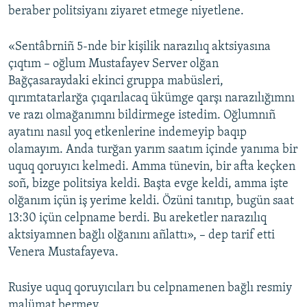
beraber politsiyanı ziyaret etmege niyetlene.
«Sentâbrniñ 5-nde bir kişilik narazılıq aktsiyasına
çıqtım – oğlum Mustafayev Server olğan
Bağçasaraydaki ekinci gruppa mabüsleri,
qırımtatarlarğa çıqarılacaq ükümge qarşı narazılığımnı
ve razı olmağanımnı bildirmege istedim. Oğlumnıñ
ayatını nasıl yoq etkenlerine indemeyip baqıp
olamayım. Anda turğan yarım saatım içinde yanıma bir
uquq qoruyıcı kelmedi. Amma tünevin, bir afta keçken
soñ, bizge politsiya keldi. Başta evge keldi, amma işte
olğanım içün iş yerime keldi. Özüni tanıtıp, bugün saat
13:30 içün celpname berdi. Bu areketler narazılıq
aktsiyamnen bağlı olğanını añlattı», – dep tarif etti
Venera Mustafayeva.
Rusiye uquq qoruyıcıları bu celpnamenen bağlı resmiy
malümat bermey.