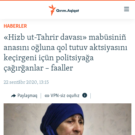
Link
açıqlığı
Esas
HABERLER
mündericege
HABERLER
«Hizb ut-Tahrir davası» mabüsiniñ
qaytmaq
SİYASET
Baş
anasını oğluna qol tutuv aktsiyasını
İQTİSADİYAT
navigatsiyağa
keçirgeni içün politsiyağa
qaytmaq
CEMİYET
çağırğanlar – faaller
Qıdıruvğa
MEDENİYET
qaytmaq
22 sentâbr 2020, 13:15
İNSAN AQLARI
Paylaşmaq
VPN-siz oquñız
VİDEO
SÜRET
BLOGLAR
FİKİR