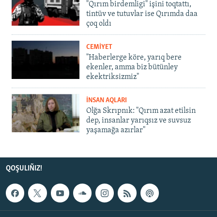
"Qırım birdemligi" işini toqtattı,
tintüv ve tutuvlar ise Qırımda daa
çoq oldı
CEMİYET
"Haberlerge köre, yarıq bere
ekenler, amma biz bütünley
ekektriksizmiz"
İNSAN AQLARI
Olğa Skrıpnık: "Qırım azat etilsin
dep, insanlar yarıqsız ve suvsuz
yaşamağa azırlar"
QOŞULIÑIZ!