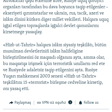
Advokatlar qayd etkenine köre, Rusiye uquq qoruyıcı
organları tarafından bu dava boyunca taqip etilgenler –
ekseriyeti qırımtatarlar ve ukrain, rus, tacik, azeri ve
islâm dinini kütken diger millet vekilleri. Halqara uquq
işğal etilgen topraqlarda işğalci devlet qanunlarını
kirsetmege yasaqlay.
«Hizb ut-Tahrir» halqara islâm siyasiy teşkilâtı, bütün
musulman devletleriniñ islâm halifeligine
birleştirilmesini öz maqsadı olğanını ayta, amma olar,
bu maqsatqa irişmek içün terroristik usullarnı red ete
ve Rusiyede adaletsiz taqip etilgenini ayta. Rusiye
Yuqarı mahkemesi 2003 senesi «Hizb ut-Tahrir»
teşkilâtını 15 «terrorist» birleşme cedveline kirsetip,
onı yasaq etti.
Paylaşmaq
VPN-siz oquñız
Follow us