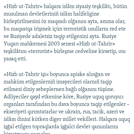
«Hizb ut-Tahrir» halqara islâm siyasiy teşkilâtı, bütün
musulman devletleriniñ islâm halifeligine
birleştirilmesini öz maqsadı olğanını ayta, amma olar,
bu maqsatqa irişmek içün terroristik usullarnı red ete
ve Rusiyede adaletsiz taqip etilgenini ayta. Rusiye
Yuqarı mahkemesi 2003 senesi «Hizb ut-Tahrir»
teşkilâtını «terrorist» birleşme cedveline kirsetip, onı
yasaq etti.
«Hizb ut-Tahrir işi» boyunca apiske alınğan ve
mahküm etilgenlerniñ imayecileri olarnıñ taqip
etilmesi diniy sebeplernen bağlı olğanını tüşüne.
Adliyeciler qayd etkenine köre, Rusiye uquq qoruyıcı
organları tarafından bu dava boyunca taqip etilgenler –
ekseriyeti qırımtatarlar ve ukrain, rus, tacik, azeri ve
islâm dinini kütken diger millet vekilleri. Halqara uquq
işğal etilgen topraqlarda işğalci devlet qanunlarını