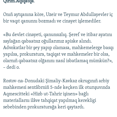
Qırım.Aqiqatqa
.
Onıñ aytqanına köre, Uzeir ve Teymur Abdullayevler iç
bir vaqıt qanunnı bozmadı ve cinayet işlemediler.
«Bu devlet cinayeti, qanunsızlıq. Şeref ve itibar ayatını
saylağan qabaatsız oğullarımız apiske alındı.
Advokatlar bir şey yapıp olamasa, mahkemelerge basqı
yapılsa, prokuratura, taqiqat ve mahkemeler bir olsa,
olarnıñ qabaatsız olğanını nasıl isbatlamaq mümkün?»,
– dedi o.
Rostov-na-Donudaki Şimaliy-Kavkaz okrugınıñ arbiy
mahkemesi sentâbrniñ 5-nde keçken ilk oturışuvında
Aqmescitteki «Hizb ut-Tahrir işinen» bağlı
materiallarnı ilâve tahqiqat yapılmaq kerekligi
sebebinden prokuraturağa keri qaytardı.