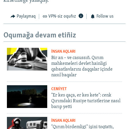
kirsetmege yasaqlay.
Paylaşmaq
VPN-siz oquñız
Follow us
Oqumağa devam etiñiz
İNSAN AQLARI
Bir an – ve casussıñ. Qırım
mahkemeleri devlet hainligi
qabaatlavlarını daqqalar içinde
nasıl baqalar
CEMİYET
"Er kes qaça, er kes kete": cenk
Qırımdaki Rusiye turistlerine nasıl
barıp yetti
İNSAN AQLARI
"Qırım birdemligi" işini toqtattı,