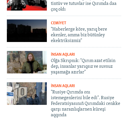
tintüv ve tutuvlar ise Qırımda daa
çoq oldı
CEMİYET
"Haberlerge köre, yarıq bere
ekenler, amma biz bütünley
ekektriksizmiz"
İNSAN AQLARI
Olğa Skrıpnık: "Qırım azat etilsin
dep, insanlar yarıqsız ve suvsuz
yaşamağa azırlar"
İNSAN AQLARI
"Rusiye Qırımda onı
istemegenlerini bile edi". Rusiye
Federatsiyasınıñ Qırımdaki cenkke
qarşı narazılıqlarnen küreşi
aqqında