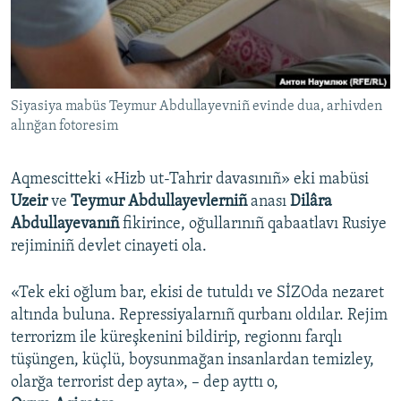
Русский
Українською
Siyasiya mabüs Teymur Abdullayevniñ evinde dua, arhivden
QOŞULIÑIZ!
alınğan fotoresim
Aqmescitteki «Hizb ut-Tahrir davasınıñ» eki mabüsi
RFE/RS bütün saytları
Uzeir
ve
Teymur Abdullayevlerniñ
anası
Dilâra
Abdullayevanıñ
fikirince, oğullarınıñ qabaatlavı Rusiye
rejiminiñ devlet cinayeti ola.
«Tek eki oğlum bar, ekisi de tutuldı ve SİZOda nezaret
altında buluna. Repressiyalarnıñ qurbanı oldılar. Rejim
terrorizm ile küreşkenini bildirip, regionnı farqlı
tüşüngen, küçlü, boysunmağan insanlardan temizley,
olarğa terrorist dep ayta», – dep ayttı o,