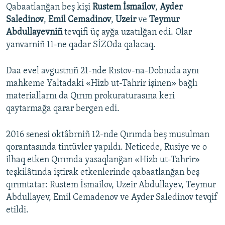
Qabaatlanğan beş kişi
Rustem İsmailov
,
Ayder
Saledinov
,
Emil Cemadinov
,
Uzeir
ve
Teymur
Abdullayevniñ
tevqifi üç ayğa uzatılğan edi. Olar
yanvarniñ 11-ne qadar SİZOda qalacaq.
Daa evel avgustnıñ 21-nde Rıstov-na-Dobıuda aynı
mahkeme Yaltadaki «Hizb ut-Tahrir işinen» bağlı
materiallarnı da Qırım prokuraturasına keri
qaytarmağa qarar bergen edi.
2016 senesi oktâbrniñ 12-nde Qırımda beş musulman
qorantasında tintüvler yapıldı. Neticede, Rusiye ve o
ilhaq etken Qırımda yasaqlanğan «Hizb ut-Tahrir»
teşkilâtında iştirak etkenlerinde qabaatlanğan beş
qırımtatar: Rustem İsmailov, Uzeir Abdullayev, Teymur
Abdullayev, Emil Cemadenov ve Ayder Saledinov tevqif
etildi.