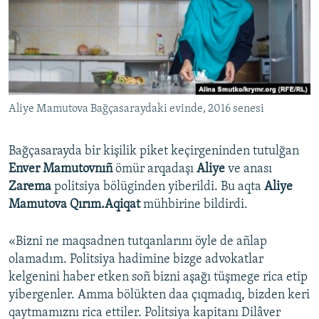
Русский
Українською
QOŞULIÑIZ!
Aliye Mamutova Bağçasaraydaki evinde, 2016 senesi
Bağçasarayda bir kişilik piket keçirgeninden tutulğan
RFE/RS bütün saytları
Enver Mamutovnıñ
ömür arqadaşı
Aliye
ve anası
Zarema
politsiya bölüginden yiberildi. Bu aqta
Aliye
Mamutova Qırım.Aqiqat
mühbirine bildirdi.
«Bizni ne maqsadnen tutqanlarını öyle de añlap
olamadım. Politsiya hadimine bizge advokatlar
kelgenini haber etken soñ bizni aşağı tüşmege rica etip
yibergenler. Amma bölükten daa çıqmadıq, bizden keri
qaytmamıznı rica ettiler. Politsiya kapitanı Dilâver