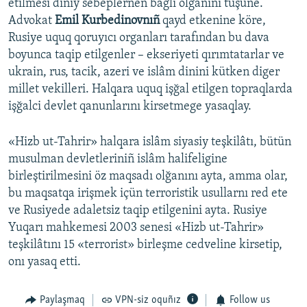
etilmesi diniy sebeplernen bağlı olğanını tüşüne.
Advokat
Emil Kurbedinovnıñ
qayd etkenine köre,
Rusiye uquq qoruyıcı organları tarafından bu dava
boyunca taqip etilgenler – ekseriyeti qırımtatarlar ve
ukrain, rus, tacik, azeri ve islâm dinini kütken diger
millet vekilleri. Halqara uquq işğal etilgen topraqlarda
işğalci devlet qanunlarını kirsetmege yasaqlay.
«Hizb ut-Tahrir» halqara islâm siyasiy teşkilâtı, bütün
musulman devletleriniñ islâm halifeligine
birleştirilmesini öz maqsadı olğanını ayta, amma olar,
bu maqsatqa irişmek içün terroristik usullarnı red ete
ve Rusiyede adaletsiz taqip etilgenini ayta. Rusiye
Yuqarı mahkemesi 2003 senesi «Hizb ut-Tahrir»
teşkilâtını 15 «terrorist» birleşme cedveline kirsetip,
onı yasaq etti.
Paylaşmaq
VPN-siz oquñız
Follow us