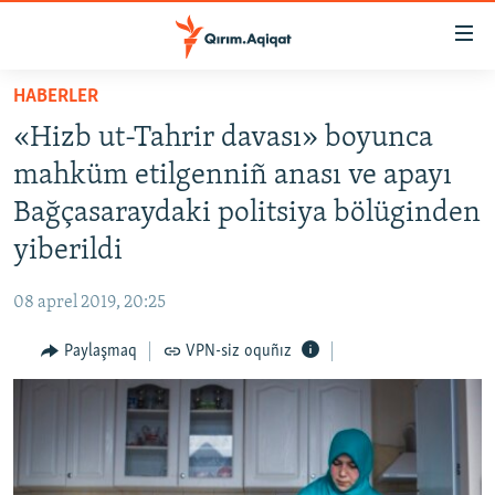
Link
açıqlığı
Esas
HABERLER
mündericege
HABERLER
«Hizb ut-Tahrir davası» boyunca
qaytmaq
SİYASET
Baş
mahküm etilgenniñ anası ve apayı
İQTİSADİYAT
navigatsiyağa
Bağçasaraydaki politsiya bölüginden
qaytmaq
CEMİYET
yiberildi
Qıdıruvğa
MEDENİYET
qaytmaq
08 aprel 2019, 20:25
İNSAN AQLARI
Paylaşmaq
VPN-siz oquñız
VİDEO
SÜRET
BLOGLAR
FİKİR