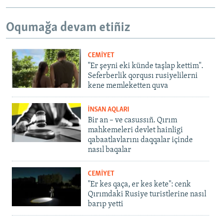
Oqumağa devam etiñiz
CEMİYET
"Er şeyni eki künde taşlap kettim".
Seferberlik qorqusı rusiyelilerni
kene memleketten quva
İNSAN AQLARI
Bir an – ve casussıñ. Qırım
mahkemeleri devlet hainligi
qabaatlavlarını daqqalar içinde
nasıl baqalar
CEMİYET
"Er kes qaça, er kes kete": cenk
Qırımdaki Rusiye turistlerine nasıl
barıp yetti