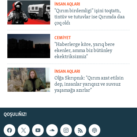
İNSAN AQLARI
"Qırım birdemligi" işini toqtattı,
tintüv ve tutuvlar ise Qırımda daa
çoq oldı
CEMİYET
"Haberlerge köre, yarıq bere
ekenler, amma biz bütünley
ekektriksizmiz"
İNSAN AQLARI
Olğa Skrıpnık: "Qırım azat etilsin
dep, insanlar yarıqsız ve suvsuz
yaşamağa azırlar"
QOŞULIÑIZ!