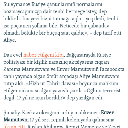
Suleymanov Rusiye qanunlarınıñ normalarını
bozmaycağımızğa dair tenbi bermege istey, dep
bildirdi. İmayeci bizni tutmağa aqları yoq dedi, tenbi
ise poçtanen yollana bile. Neticede bir qabaatlav
olmadı, bölükte bir buçuq saat qaldıq», – dep tarif etti
Aliye.
Daa evel
haber etilgeni kibi
, Bağçasarayda Rusiye
politsiyası bir kişilik narazılıq aktsiyasına çıqqan
Zarema Mamutovanı ve Enver Mamutovnıñ Facebookta
canlı yayında olğan ömür arqadaşı Aliye Mamutovanı
tutıp aldı. «Hizb ut-Tahrir davası» boyunca mahküm
etilgenniñ anası alğan yazuvlı şiarda «Oğlum terrorist
degil. 17 yıl ne içün berildi?» dep yazılğan edi.
Şimaliy-Kavkaz okrugınıñ arbiy mahkemesi
Enver
Mamutovnı
17 yıl sert rejimli koloniyada qalmasına
üküm etti
, Ruslan Abiltarov, Remzi Memetov ve Zevri