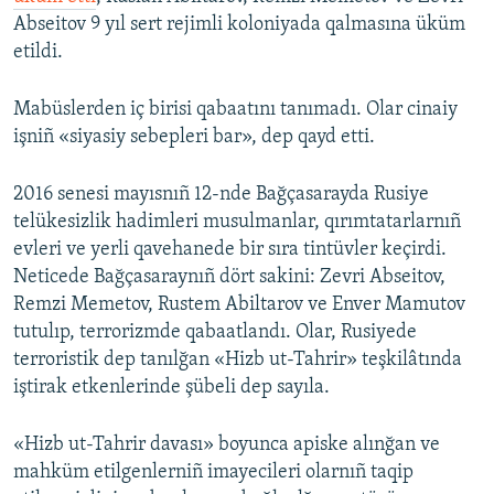
Abseitov 9 yıl sert rejimli koloniyada qalmasına üküm
etildi.
Mabüslerden iç birisi qabaatını tanımadı. Olar cinaiy
işniñ «siyasiy sebepleri bar», dep qayd etti.
2016 senesi mayısnıñ 12-nde Bağçasarayda Rusiye
telükesizlik hadimleri musulmanlar, qırımtatarlarnıñ
evleri ve yerli qavehanede bir sıra tintüvler keçirdi.
Neticede Bağçasaraynıñ dört sakini: Zevri Abseitov,
Remzi Memetov, Rustem Abiltarov ve Enver Mamutov
tutulıp, terrorizmde qabaatlandı. Olar, Rusiyede
terroristik dep tanılğan «Hizb ut-Tahrir» teşkilâtında
iştirak etkenlerinde şübeli dep sayıla.
«Hizb ut-Tahrir davası» boyunca apiske alınğan ve
mahküm etilgenlerniñ imayecileri olarnıñ taqip