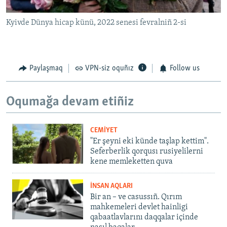
Kyivde Dünya hicap künü, 2022 senesi fevralniñ 2-si
Paylaşmaq
VPN-siz oquñız
Follow us
Oqumağa devam etiñiz
CEMİYET
"Er şeyni eki künde taşlap kettim".
Seferberlik qorqusı rusiyelilerni
kene memleketten quva
İNSAN AQLARI
Bir an – ve casussıñ. Qırım
mahkemeleri devlet hainligi
qabaatlavlarını daqqalar içinde