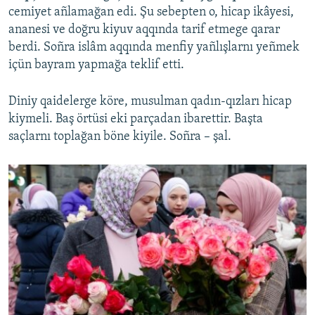
cemiyet añlamağan edi. Şu sebepten o, hicap ikâyesi,
ananesi ve doğru kiyuv aqqında tarif etmege qarar
berdi. Soñra islâm aqqında menfiy yañlışlarnı yeñmek
içün bayram yapmağa teklif etti.
Diniy qaidelerge köre, musulman qadın-qızları hicap
kiymeli. Baş örtüsi eki parçadan ibarettir. Başta
saçlarnı toplağan böne kiyile. Soñra – şal.