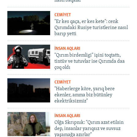
nasıl baqalar
CEMİYET
"Er kes qaça, er kes kete": cenk
Qırımdaki Rusiye turistlerine nasıl
barıp yetti
İNSAN AQLARI
"Qırım birdemligi" işini toqtattı,
tintüv ve tutuvlar ise Qırımda daa
çoq oldı
CEMİYET
"Haberlerge köre, yarıq bere
ekenler, amma biz bütünley
ekektriksizmiz"
İNSAN AQLARI
Olğa Skrıpnık: "Qırım azat etilsin
dep, insanlar yarıqsız ve suvsuz
yaşamağa azırlar"