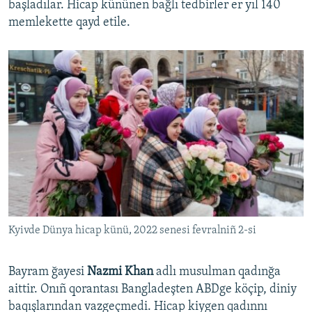
başladılar. Hicap kününen bağlı tedbirler er yıl 140
memlekette qayd etile.
Kyivde Dünya hicap künü, 2022 senesi fevralniñ 2-si
Bayram ğayesi
Nazmi Khan
adlı musulman qadınğa
aittir. Onıñ qorantası Bangladeşten ABDge köçip, diniy
baqışlarından vazgeçmedi. Hicap kiygen qadınnı