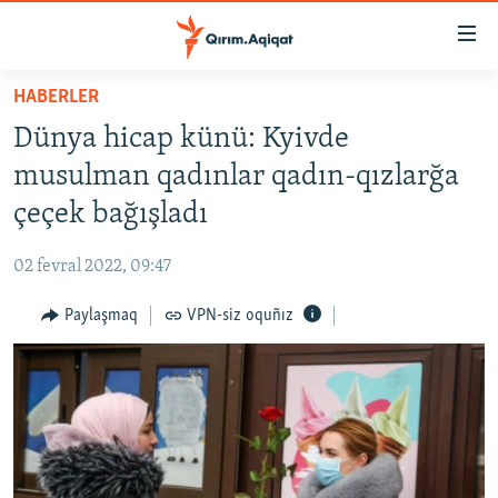
Link
açıqlığı
Esas
HABERLER
mündericege
HABERLER
Dünya hicap künü: Kyivde
qaytmaq
SİYASET
Baş
musulman qadınlar qadın-qızlarğa
İQTİSADİYAT
navigatsiyağa
çeçek bağışladı
qaytmaq
CEMİYET
Qıdıruvğa
02 fevral 2022, 09:47
MEDENİYET
qaytmaq
Paylaşmaq
VPN-siz oquñız
İNSAN AQLARI
VİDEO
SÜRET
BLOGLAR
FİKİR