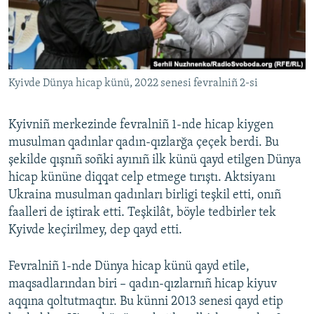
Русский
Українською
Kyivde Dünya hicap künü, 2022 senesi fevralniñ 2-si
QOŞULIÑIZ!
Kyivniñ merkezinde fevralniñ 1-nde hicap kiygen
musulman qadınlar qadın-qızlarğa çeçek berdi. Bu
RFE/RS bütün saytları
şekilde qışnıñ soñki ayınıñ ilk künü qayd etilgen Dünya
hicap kününe diqqat celp etmege tırıştı. Aktsiyanı
Ukraina musulman qadınları birligi teşkil etti, onıñ
faalleri de iştirak etti. Teşkilât, böyle tedbirler tek
Kyivde keçirilmey, dep qayd etti.
Fevralniñ 1-nde Dünya hicap künü qayd etile,
maqsadlarından biri – qadın-qızlarnıñ hicap kiyuv
aqqına qoltutmaqtır. Bu künni 2013 senesi qayd etip