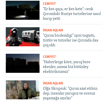
CEMİYET
"Er kes qaça, er kes kete": cenk
Qırımdaki Rusiye turistlerine nasıl
barıp yetti
İNSAN AQLARI
"Qırım birdemligi" işini toqtattı,
tintüv ve tutuvlar ise Qırımda daa
çoq oldı
CEMİYET
"Haberlerge köre, yarıq bere
ekenler, amma biz bütünley
ekektriksizmiz"
İNSAN AQLARI
Olğa Skrıpnık: "Qırım azat etilsin
dep, insanlar yarıqsız ve suvsuz
yaşamağa azırlar"