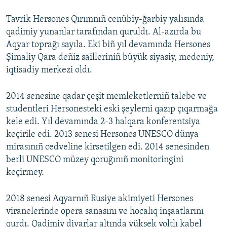
Tavrik Hersones Qırımnıñ cenübiy-ğarbiy yalısında
qadimiy yunanlar tarafından quruldı. Al-azırda bu
Aqyar toprağı sayıla. Eki biñ yıl devamında Hersones
Şimaliy Qara deñiz sailleriniñ büyük siyasiy, medeniy,
iqtisadiy merkezi oldı.
2014 senesine qadar çeşit memleketlerniñ talebe ve
studentleri Hersonesteki eski şeylerni qazıp çıqarmağa
kele edi. Yıl devamında 2-3 halqara konferentsiya
keçirile edi. 2013 senesi Hersones UNESCO dünya
mirasınıñ cedveline kirsetilgen edi. 2014 senesinden
berli UNESCO müzey qoruğınıñ monitoringini
keçirmey.
2018 senesi Aqyarnıñ Rusiye akimiyeti Hersones
viranelerinde opera sanasını ve hocalıq inşaatlarını
qurdı. Qadimiy divarlar altında yüksek voltlı kabel