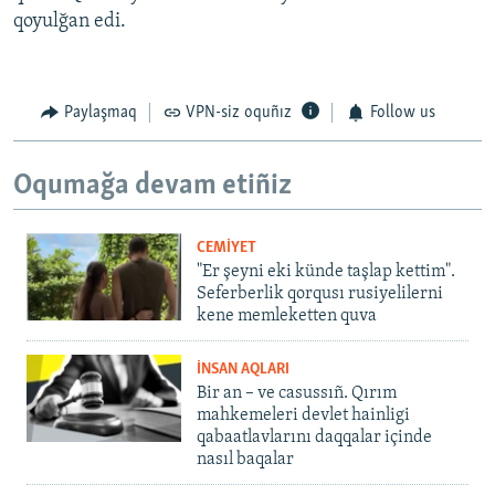
qoyulğan edi.
Paylaşmaq
VPN-siz oquñız
Follow us
Oqumağa devam etiñiz
CEMİYET
"Er şeyni eki künde taşlap kettim".
Seferberlik qorqusı rusiyelilerni
kene memleketten quva
İNSAN AQLARI
Bir an – ve casussıñ. Qırım
mahkemeleri devlet hainligi
qabaatlavlarını daqqalar içinde
nasıl baqalar