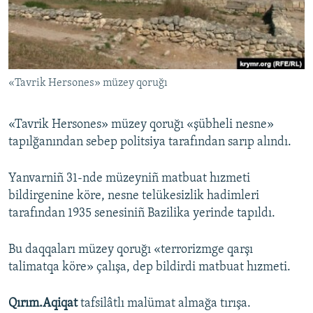
Русский
Українською
«Tavrik Hersones» müzey qoruğı
QOŞULIÑIZ!
«Tavrik Hersones» müzey qoruğı «şübheli nesne»
tapılğanından sebep politsiya tarafından sarıp alındı.
RFE/RS bütün saytları
Yanvarniñ 31-nde müzeyniñ matbuat hızmeti
bildirgenine köre, nesne telükesizlik hadimleri
tarafından 1935 senesiniñ Bazilika yerinde tapıldı.
Bu daqqaları müzey qoruğı «terrorizmge qarşı
talimatqa köre» çalışa, dep bildirdi matbuat hızmeti.
Qırım.Aqiqat
tafsilâtlı malümat almağa tırışa.