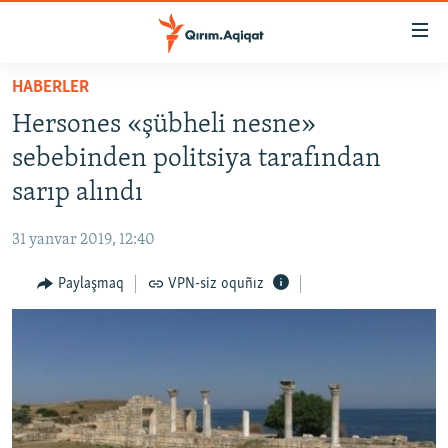
Link
açıqlığı
Esas
HABERLER
mündericege
HABERLER
Hersones «şübheli nesne»
qaytmaq
SİYASET
Baş
sebebinden politsiya tarafından
İQTİSADİYAT
navigatsiyağa
sarıp alındı
qaytmaq
CEMİYET
Qıdıruvğa
31 yanvar 2019, 12:40
MEDENİYET
qaytmaq
Paylaşmaq
VPN-siz oquñız
İNSAN AQLARI
VİDEO
SÜRET
BLOGLAR
FİKİR