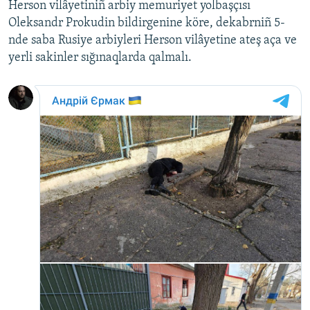
Herson vilâyetiniñ arbiy memuriyet yolbaşçısı
Oleksandr Prokudin bildirgenine köre, dekabrniñ 5-
nde saba Rusiye arbiyleri Herson vilâyetine ateş aça ve
yerli sakinler sığınaqlarda qalmalı.