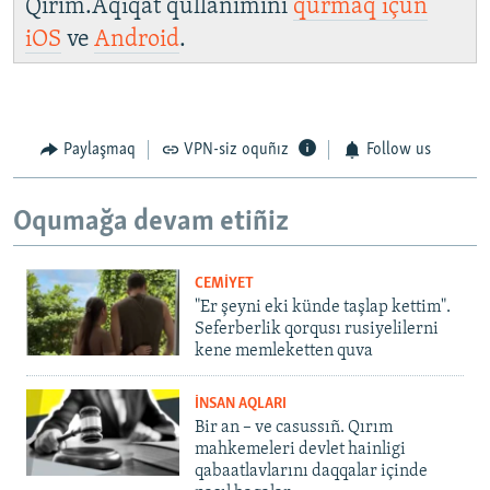
Qırım.Aqiqat qullanımını
qurmaq içün
iOS
ve
Android
.
Paylaşmaq
VPN-siz oquñız
Follow us
Oqumağa devam etiñiz
CEMİYET
"Er şeyni eki künde taşlap kettim".
Seferberlik qorqusı rusiyelilerni
kene memleketten quva
İNSAN AQLARI
Bir an – ve casussıñ. Qırım
mahkemeleri devlet hainligi
qabaatlavlarını daqqalar içinde