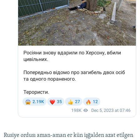
Rusiye ordusı aman-aman er kün işğalden azat etilgen