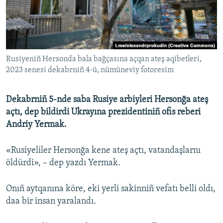
Русский
Українською
Rusiyeniñ Hersonda bala bağçasına açqan ateş aqibetleri,
QOŞULIÑIZ!
2023 senesi dekabrniñ 4-ü, nümüneviy fotoresim
Dekabrniñ 5-nde saba Rusiye arbiyleri Hersonğa ateş
RFE/RS bütün saytları
açtı, dep bildirdi Ukrayına prezidentiniñ ofis reberi
Andriy Yermak.
«Rusiyeliler Hersonğa kene ateş açtı, vatandaşlarnı
öldürdi», – dep yazdı Yermak.
Onıñ aytqanına köre, eki yerli sakinniñ vefatı belli oldı,
daa bir insan yaralandı.