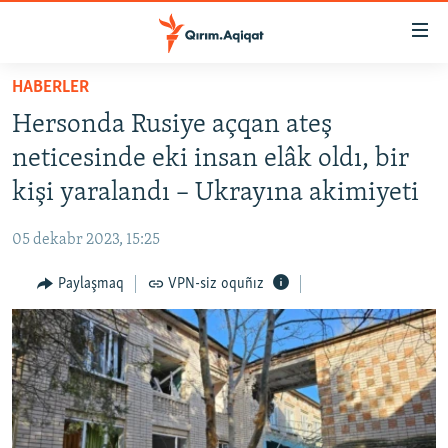
Link
açıqlığı
Esas
HABERLER
mündericege
HABERLER
Hersonda Rusiye açqan ateş
qaytmaq
SİYASET
Baş
neticesinde eki insan elâk oldı, bir
İQTİSADİYAT
navigatsiyağa
kişi yaralandı – Ukrayına akimiyeti
qaytmaq
CEMİYET
Qıdıruvğa
05 dekabr 2023, 15:25
MEDENİYET
qaytmaq
Paylaşmaq
VPN-siz oquñız
İNSAN AQLARI
VİDEO
SÜRET
BLOGLAR
FİKİR