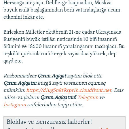
Hersonğa ateş aça. Delillerge baqmadan, Moskva
büyük istilâ başlağanından berli vatandaşlarğa ücüm
etkenini inkâr ete.
Birleşken Milletler oktâbrniñ 21-ne qadar Ukrayınada
Rusiyeniñ büyük istilâsı neticesinde 10 biñ insannıñ
ölümini ve 18500 insannıñ yaralanğanını tasdıqladı. Bu
teşkilât qurbanlarnıñ kerçek sayısı daa yüksek, dep
qayd ete.
Roskomnadzor
Qırım.Aqiqat
saytını blok etti.
Qırım.Aqiqatnı
küzgü saytı vastasınen oqumaq
mümkün:
https://d1ug5n8f9xpr1h.cloudfront.net
. Esas
adise-vaqialarnı
Qırım.Aqiqatnıñ
Telegram
ve
İnstagram
saifelerinden taqip etiñiz.
Bloklav ve tsenzurasız haberler!