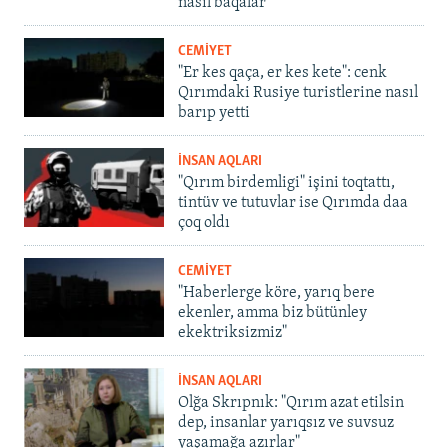
nasıl baqalar
CEMİYET
"Er kes qaça, er kes kete": cenk
Qırımdaki Rusiye turistlerine nasıl
barıp yetti
İNSAN AQLARI
"Qırım birdemligi" işini toqtattı,
tintüv ve tutuvlar ise Qırımda daa
çoq oldı
CEMİYET
"Haberlerge köre, yarıq bere
ekenler, amma biz bütünley
ekektriksizmiz"
İNSAN AQLARI
Olğa Skrıpnık: "Qırım azat etilsin
dep, insanlar yarıqsız ve suvsuz
yaşamağa azırlar"